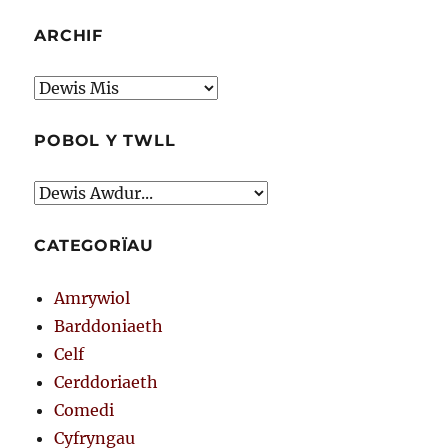
ARCHIF
Archif
POBOL Y TWLL
CATEGORÏAU
Amrywiol
Barddoniaeth
Celf
Cerddoriaeth
Comedi
Cyfryngau