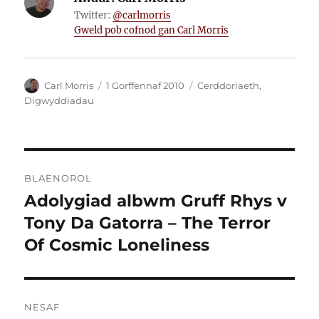
Twitter:
@carlmorris
Gweld pob cofnod gan Carl Morris
Awdur
Cofnodwyd
Categorïau
Carl Morris
1 Gorffennaf 2010
Cerddoriaeth
,
ar
Digwyddiadau
Llywio
BLAENOROL
cofnod
Adolygiad albwm Gruff Rhys v
Cofnod
blaenorol:
Tony Da Gatorra – The Terror
Of Cosmic Loneliness
NESAF