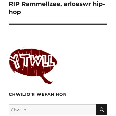
RIP Rammellzee, arloeswr hip-
Cofnod
nesaf:
hop
CHWILIO’R WEFAN HON
CHW
Chwilio
am: