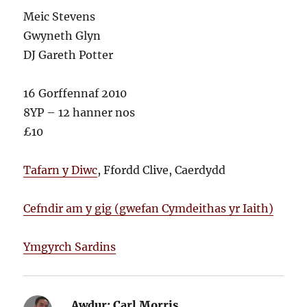
Meic Stevens
Gwyneth Glyn
DJ Gareth Potter
16 Gorffennaf 2010
8YP – 12 hanner nos
£10
Tafarn y Diwc
, Ffordd Clive, Caerdydd
Cefndir am y gig (gwefan Cymdeithas yr Iaith)
Ymgyrch Sardins
Awdur:
Carl Morris