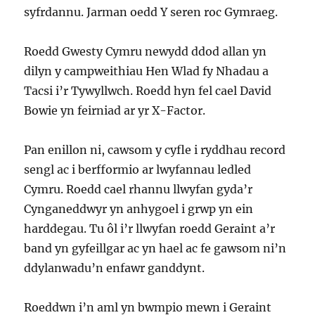
syfrdannu. Jarman oedd Y seren roc Gymraeg.
Roedd Gwesty Cymru newydd ddod allan yn
dilyn y campweithiau Hen Wlad fy Nhadau a
Tacsi i’r Tywyllwch. Roedd hyn fel cael David
Bowie yn feirniad ar yr X-Factor.
Pan enillon ni, cawsom y cyfle i ryddhau record
sengl ac i berfformio ar lwyfannau ledled
Cymru. Roedd cael rhannu llwyfan gyda’r
Cynganeddwyr yn anhygoel i grwp yn ein
harddegau. Tu ôl i’r llwyfan roedd Geraint a’r
band yn gyfeillgar ac yn hael ac fe gawsom ni’n
ddylanwadu’n enfawr ganddynt.
Roeddwn i’n aml yn bwmpio mewn i Geraint