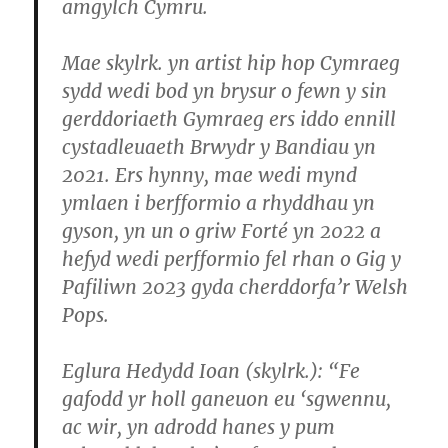
amgylch Cymru.
Mae skylrk. yn artist hip hop Cymraeg
sydd wedi bod yn brysur o fewn y sin
gerddoriaeth Gymraeg ers iddo ennill
cystadleuaeth Brwydr y Bandiau yn
2021. Ers hynny, mae wedi mynd
ymlaen i berfformio a rhyddhau yn
gyson, yn un o griw Forté yn 2022 a
hefyd wedi perfformio fel rhan o Gig y
Pafiliwn 2023 gyda cherddorfa’r Welsh
Pops.
Eglura Hedydd Ioan (skylrk.): “Fe
gafodd yr holl ganeuon eu ‘sgwennu,
ac wir, yn adrodd hanes y pum