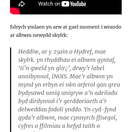
Edrych ymlaen yn arw at gael moment i wrando
ar albwm newydd skylrk:
Heddiw, ar y 25ain o Hydref, mae
skylrk. yn rhyddhau ei albwm gyntaf,
‘ti’n gweld yn glir¿’, drwy’r label
annibynnol, INOIS. Mae’r albwm yn
mynd yn erbyn ei sŵn arferol gan greu
bydysawd sonig unigryw a’n adeiladu
byd dirdynnol i’r gerddoriaeth a’r
delweddau fodoli ynddo. Yn cyd-fynd
gyda’r albwm, mae cynnyrch ffisegol,
cyfres o ffilmiau a hefyd taith o