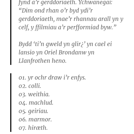
fynd a’r gerddoriaeth. Ychwanegai:
“Dim ond rhan o’r byd ydi’r
gerddoriaeth, mae’r rhannau arall yn y
celf, y ffilmiau a’r perfformiad byw.”
Bydd ‘ti’n gweld yn glir¿’ yn cael ei
lansio yn Oriel Brondanw yn
Llanfrothen heno.
01. yr ochr draw i’r enfys.
02. colli.
03. weithia.
04. machlud.
05. geiriau.
06. marmor.
07. hiræth.