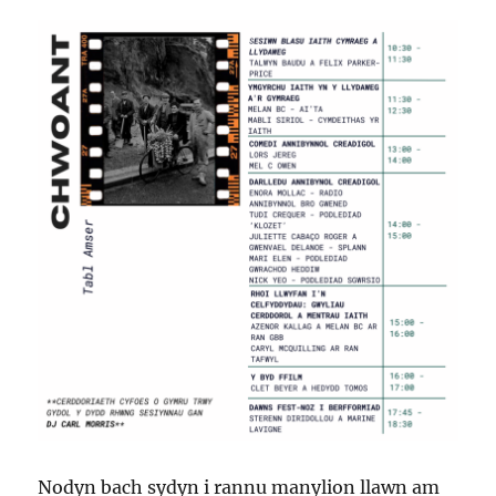
Nodyn bach sydyn i rannu manylion llawn am