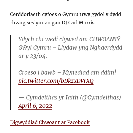
Cerddoriaeth cyfoes o Gymru trwy gydol y dydd
rhwng sesiynnau gan DJ Carl Morris
Ydych chi wedi clywed am CHWOANT?
Gŵyl Cymru – Llydaw yng Nghaerdydd
ar y 23/04.
Croeso i bawb – Mynediad am ddim!
pic.twitter.com/bDkzxDVrXQ
— Cymdeithas yr Iaith (@Cymdeithas)
April 6, 2022
Digwyddiad Chwoant ar Facebook