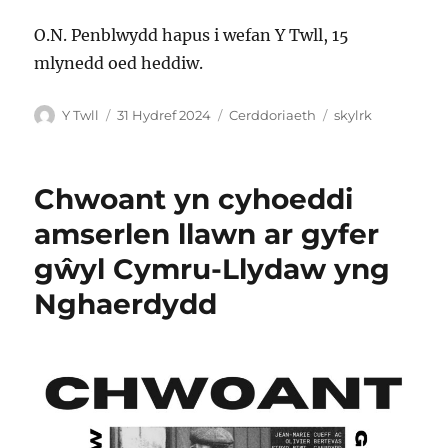
O.N. Penblwydd hapus i wefan Y Twll, 15
mlynedd oed heddiw.
Awdur
Cofnodwyd
Categorïau
Tagiau
Y Twll
31 Hydref 2024
Cerddoriaeth
skylrk
ar
Chwoant yn cyhoeddi
amserlen llawn ar gyfer
gŵyl Cymru-Llydaw yng
Nghaerdydd