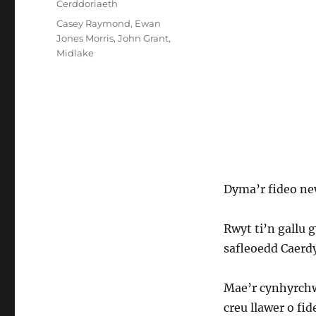
Categorïau
Cerddoriaeth
Tagiau
Casey Raymond
,
Ewan
Jones Morris
,
John Grant
,
Midlake
Dyma’r fideo n
Rwyt ti’n gallu
safleoedd Caerdy
Mae’r cynhyrchw
creu llawer o fi