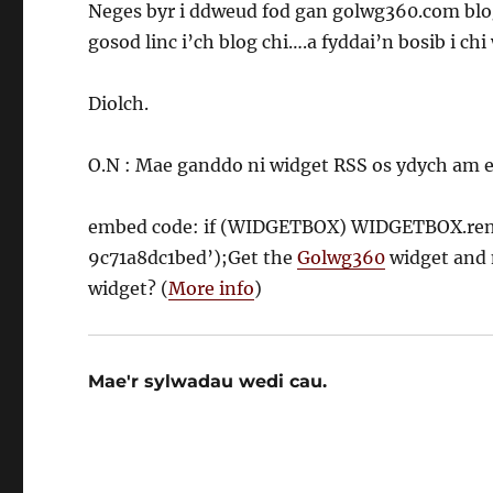
Neges byr i ddweud fod gan golwg360.com blog
gosod linc i’ch blog chi….a fyddai’n bosib i chi
Diolch.
O.N : Mae ganddo ni widget RSS os ydych am e
embed code: if (WIDGETBOX) WIDGETBOX.re
9c71a8dc1bed’);Get the
Golwg360
widget and
widget? (
More info
)
Mae'r sylwadau wedi cau.