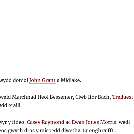
ewydd doniol
John Grant
a Midlake.
 gweld Marchnad Heol Bessemer, Clwb Ifor Bach,
Trelluest
dd eraill.
yr y fideo,
Casey Raymond
ac
Ewan Jones Morris
, wedi
deos gwych dros y misoedd diwetha. Er enghraifft…