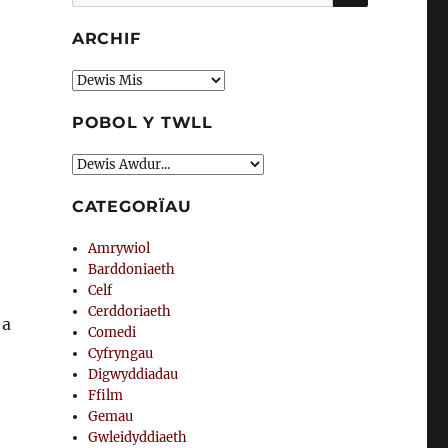
am:
ARCHIF
Archif
POBOL Y TWLL
CATEGORÏAU
Amrywiol
Barddoniaeth
Celf
Cerddoriaeth
a
Comedi
Cyfryngau
Digwyddiadau
Ffilm
Gemau
Gwleidyddiaeth