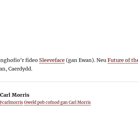
anghofio’r fideo
Sleeveface
(gan Ewan). Neu
Future of th
an, Caerdydd.
Carl Morris
@carlmorris
Gweld pob cofnod gan Carl Morris