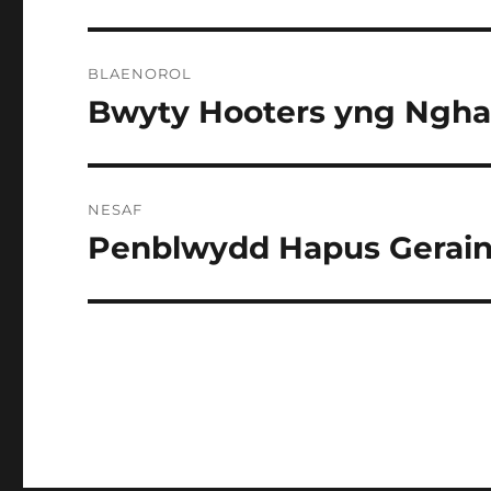
Llywio
BLAENOROL
cofnod
Bwyty Hooters yng Nghae
Cofnod
blaenorol:
NESAF
Penblwydd Hapus Gerain
Cofnod
nesaf: