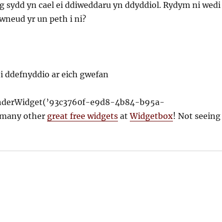
 sydd yn cael ei ddiweddaru yn ddyddiol. Rydym ni wedi
 wneud yr un peth i ni?
i ddefnyddio ar eich gwefan
nderWidget(’93c3760f-e9d8-4b84-b95a-
 many other
great free widgets
at
Widgetbox
! Not seeing