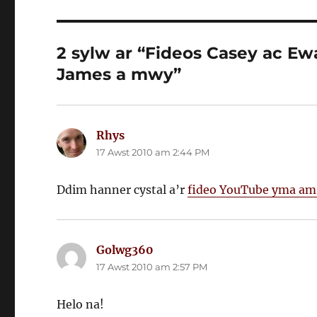
2 sylw ar “Fideos Casey ac Ew
James a mwy”
Rhys
yn
17 Awst 2010 am 2:44 PM
dweud:
Ddim hanner cystal a’r
fideo YouTube yma am 
Golwg360
yn
17 Awst 2010 am 2:57 PM
dweud:
Helo na!