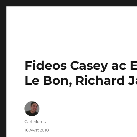
Fideos Casey ac 
Le Bon, Richard
Awdur
Carl Morris
Cofnodwyd
16 Awst 2010
ar