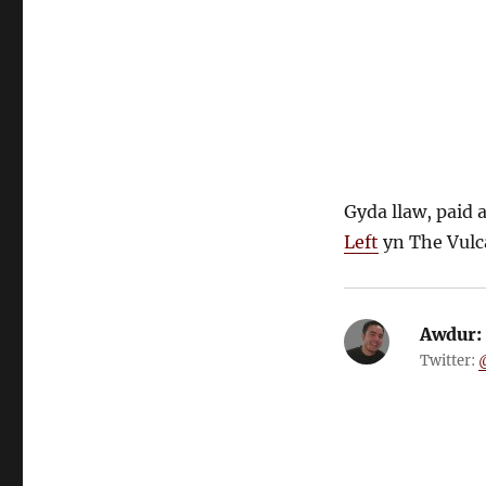
Gyda llaw, paid 
Left
yn The Vulc
Awdur:
Twitter: