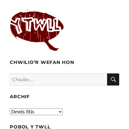
CHWILIO’R WEFAN HON
CHW
Chwilio
am:
ARCHIF
Archif
POBOL Y TWLL