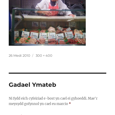
Cofnodwyd
Maint
26 Medi 2010
300 × 400
ar
llawn
Gadael Ymateb
Ni fydd eich cyfeiriad e-bost yn cael ei gyhoeddi.
Mae'r
meysydd gofynnol yn cael eu marcio
*