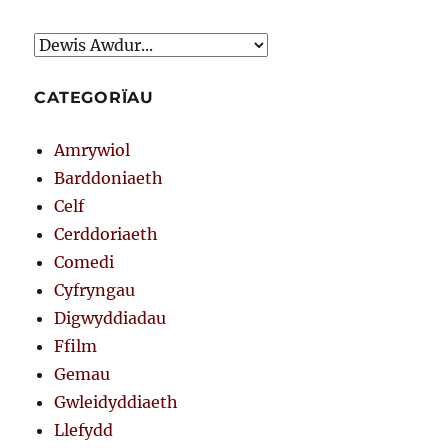
CATEGORÏAU
Amrywiol
Barddoniaeth
Celf
Cerddoriaeth
Comedi
Cyfryngau
Digwyddiadau
Ffilm
Gemau
Gwleidyddiaeth
Llefydd