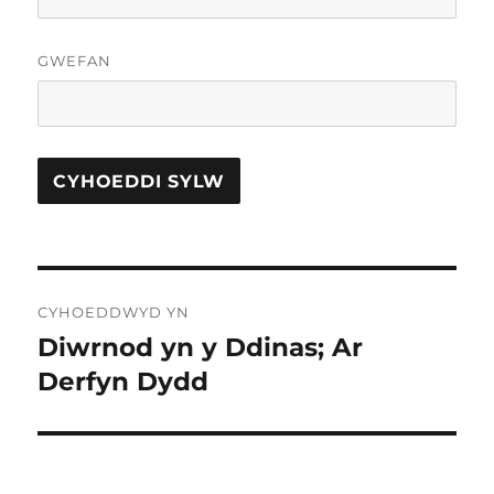
GWEFAN
Llywio
CYHOEDDWYD YN
cofnod
Diwrnod yn y Ddinas; Ar
Derfyn Dydd