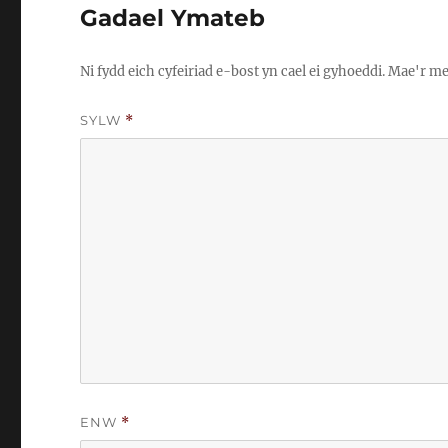
Gadael Ymateb
Ni fydd eich cyfeiriad e-bost yn cael ei gyhoeddi.
Mae'r me
SYLW
*
ENW
*