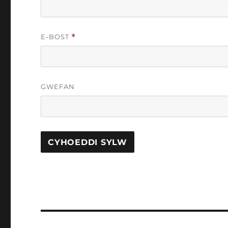
E-BOST
*
GWEFAN
Llywio