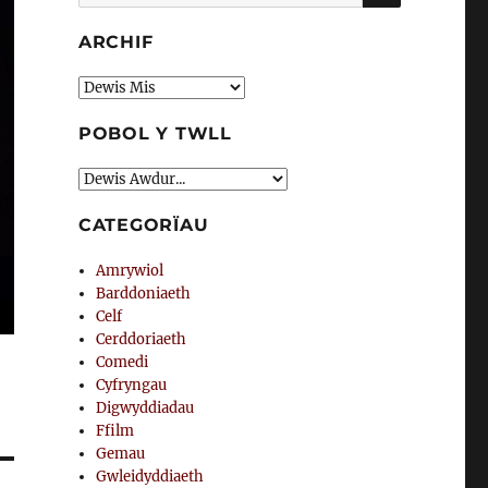
am:
ARCHIF
Archif
POBOL Y TWLL
CATEGORÏAU
Amrywiol
Barddoniaeth
Celf
Cerddoriaeth
Comedi
Cyfryngau
Digwyddiadau
Ffilm
Gemau
Gwleidyddiaeth