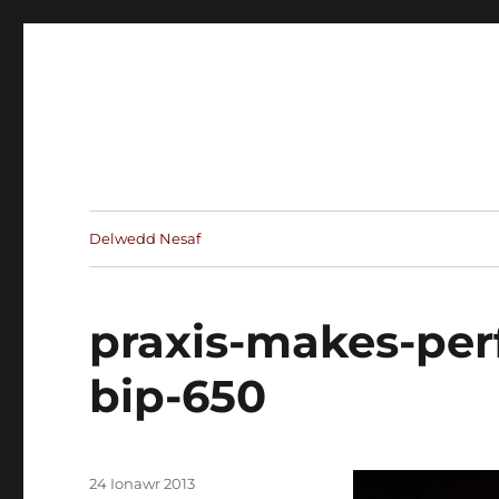
Delwedd Nesaf
praxis-makes-per
bip-650
Cofnodwyd
24 Ionawr 2013