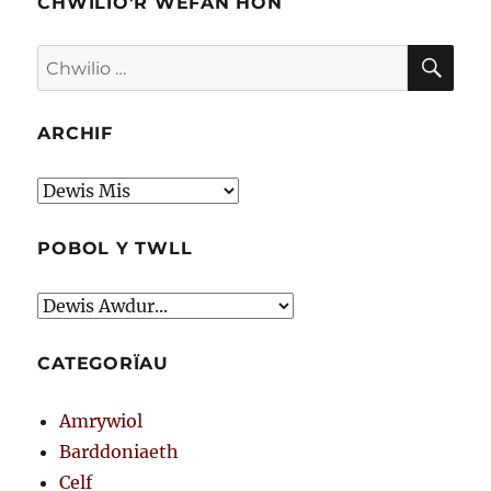
CHWILIO’R WEFAN HON
CHW
Chwilio
am:
ARCHIF
Archif
POBOL Y TWLL
CATEGORÏAU
Amrywiol
Barddoniaeth
Celf