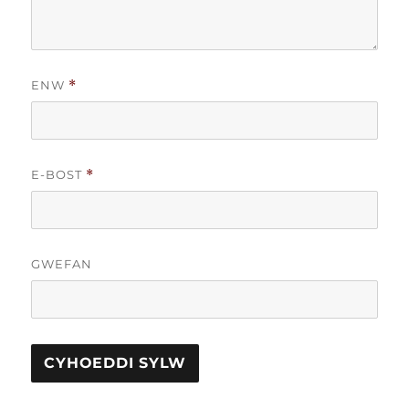
ENW
*
E-BOST
*
GWEFAN