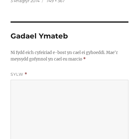
Cofnodwyd
Maint
3 Rhagfyr 2014
749 × 367
ar
llawn
Gadael Ymateb
Ni fydd eich cyfeiriad e-bost yn cael ei gyhoeddi.
Mae'r
meysydd gofynnol yn cael eu marcio
*
SYLW
*