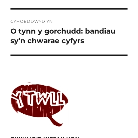
Llywio
CYHOEDDWYD YN
cofnod
O tynn y gorchudd: bandiau
sy’n chwarae cyfyrs