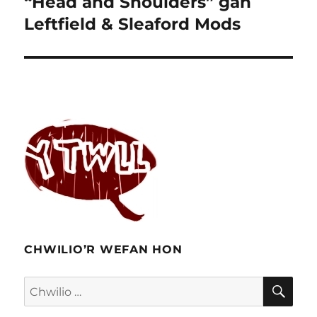
“Head and Shoulders” gan
Leftfield & Sleaford Mods
CHWILIO’R WEFAN HON
CHW
Chwilio
am: