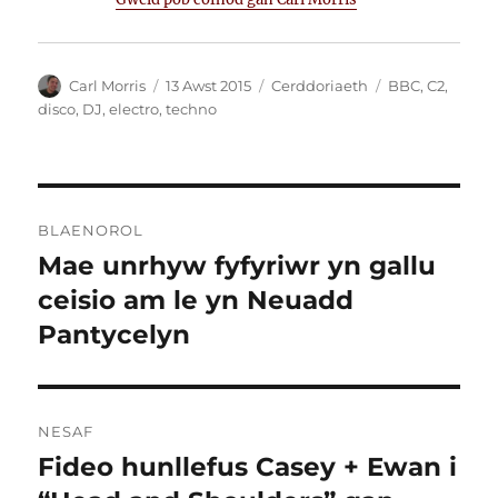
Awdur
Cofnodwyd
Categorïau
Tagiau
Carl Morris
13 Awst 2015
Cerddoriaeth
BBC
,
C2
,
ar
disco
,
DJ
,
electro
,
techno
Llywio
BLAENOROL
cofnod
Mae unrhyw fyfyriwr yn gallu
Cofnod
blaenorol:
ceisio am le yn Neuadd
Pantycelyn
NESAF
Fideo hunllefus Casey + Ewan i
Cofnod
nesaf: