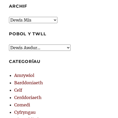
ARCHIF
Archif
POBOL Y TWLL
CATEGORÏAU
Amrywiol
Barddoniaeth
Celf
Cerddoriaeth
Comedi
Cyfryngau