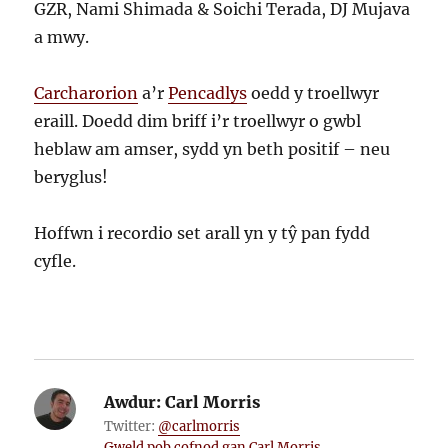
GZR, Nami Shimada & Soichi Terada, DJ Mujava
a mwy.
Carcharorion
a’r
Pencadlys
oedd y troellwyr
eraill. Doedd dim briff i’r troellwyr o gwbl
heblaw am amser, sydd yn beth positif – neu
beryglus!
Hoffwn i recordio set arall yn y tŷ pan fydd
cyfle.
Awdur:
Carl Morris
Twitter:
@carlmorris
Gweld pob cofnod gan Carl Morris