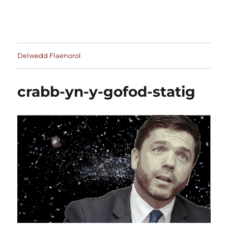
Delwedd Flaenorol
crabb-yn-y-gofod-statig