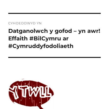
Llywio
CYHOEDDWYD YN
cofnod
Datganolwch y gofod – yn awr!
Effaith #BilCymru ar
#Cymruddyfodoliaeth