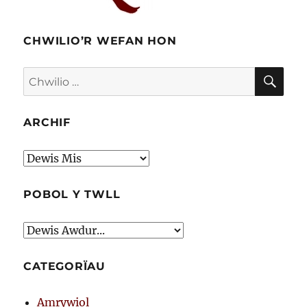
CHWILIO’R WEFAN HON
CHW
Chwilio
am:
ARCHIF
Archif
POBOL Y TWLL
CATEGORÏAU
Amrywiol