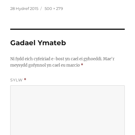
Cofnodwyd
Maint
28 Hydref 2015
500 × 279
ar
llawn
Gadael Ymateb
Ni fydd eich cyfeiriad e-bost yn cael ei gyhoeddi.
Mae'r
meysydd gofynnol yn cael eu marcio
*
SYLW
*