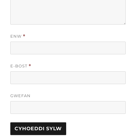
ENW
*
E-BOST
*
GWEFAN