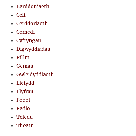
Barddoniaeth
Celf
Cerddoriaeth
Comedi
Cyfryngau
Digwyddiadau
Ffilm
Gemau
Gwleidyddiaeth
Llefydd
Llyfrau
Pobol
Radio
Teledu
Theatr