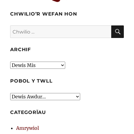
CHWILIO’R WEFAN HON
CHW
Chwilio
am:
ARCHIF
Archif
POBOL Y TWLL
CATEGORÏAU
Amrywiol