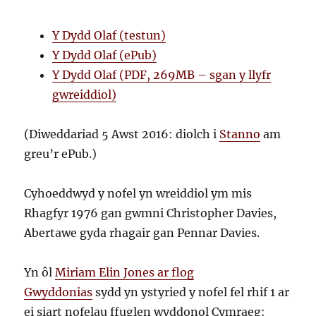
Y Dydd Olaf (testun)
Y Dydd Olaf (ePub)
Y Dydd Olaf (PDF, 269MB – sgan y llyfr
gwreiddiol)
(Diweddariad 5 Awst 2016: diolch i
Stanno
am
greu’r ePub.)
Cyhoeddwyd y nofel yn wreiddiol ym mis
Rhagfyr 1976 gan gwmni Christopher Davies,
Abertawe gyda rhagair gan Pennar Davies.
Yn ôl
Miriam Elin Jones ar flog
Gwyddonias
sydd yn ystyried y nofel fel rhif 1 ar
ei siart nofelau ffuglen wyddonol Cymraeg: