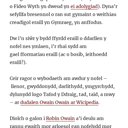
o Fideo Wyth yn dweud yn
ei adolygiad
). Dyna’r
sefyllfa bresennol o ran sut gymaint o weithiau
creadigol eraill yn Gymraeg, yn anffodus.
Dw i’n siŵr y bydd ffyrdd eraill o ddarllen y
nofel nes ymlaen, i’r rhai sydd am
gael fformatiau eraill (ac o bosib, ieithoedd
eraill?).
Ceir ragor o wybodaeth am awdur y nofel –
llenor, gwyddonydd, darlithydd, ymgyrchydd,
dylunydd logo Tafod y Ddraig, tad, taid, a mwy
– ar
dudalen Owain Owain ar Wicipedia
.
Diolch o galon i
Robin Owain
a’i deulu am
rannu gwaith mor arloesol gan nofelydd mor