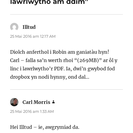
lawrlwytho am ddim”
Illtud
yn
dweud:
25 Mai 2016 am 12:17 AM
Diolch anferthol i Robin am ganiatàu hyn!
Carl – falla sa’n werth rhoi “(269MB)” ar ôl y
linc i lawrlwytho’r PDF. Ia, dwi’n gwybod fod
dropbox yn nodi hynny, ond dal…
Carl Morris
yn
dweud:
25 Mai 2016 am 1:33 AM
Hei Illtud – ie, awgrymiad da.