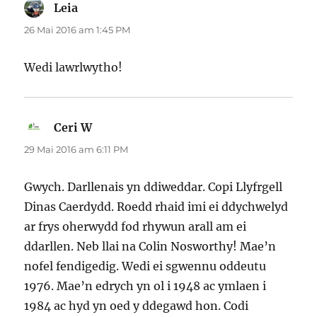
Leia
yn
dweud:
26 Mai 2016 am 1:45 PM
Wedi lawrlwytho!
Ceri W
yn
dweud:
29 Mai 2016 am 6:11 PM
Gwych. Darllenais yn ddiweddar. Copi Llyfrgell
Dinas Caerdydd. Roedd rhaid imi ei ddychwelyd
ar frys oherwydd fod rhywun arall am ei
ddarllen. Neb llai na Colin Nosworthy! Mae’n
nofel fendigedig. Wedi ei sgwennu oddeutu
1976. Mae’n edrych yn ol i 1948 ac ymlaen i
1984 ac hyd yn oed y ddegawd hon. Codi