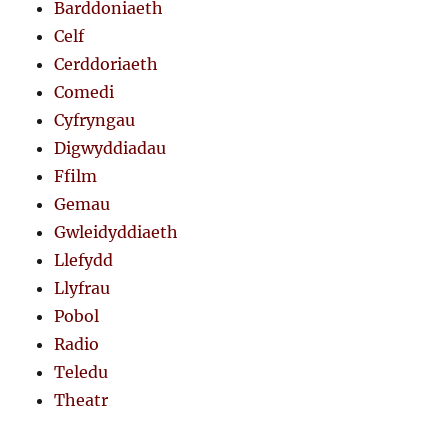
Barddoniaeth
Celf
Cerddoriaeth
Comedi
Cyfryngau
Digwyddiadau
Ffilm
Gemau
Gwleidyddiaeth
Llefydd
Llyfrau
Pobol
Radio
Teledu
Theatr