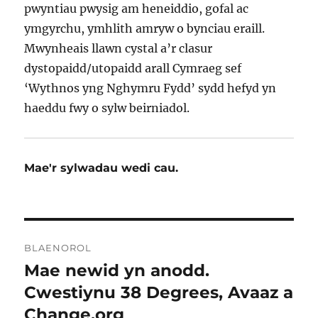
pwyntiau pwysig am heneiddio, gofal ac
ymgyrchu, ymhlith amryw o bynciau eraill.
Mwynheais llawn cystal a’r clasur
dystopaidd/utopaidd arall Cymraeg sef
‘Wythnos yng Nghymru Fydd’ sydd hefyd yn
haeddu fwy o sylw beirniadol.
Mae'r sylwadau wedi cau.
Llywio
BLAENOROL
cofnod
Mae newid yn anodd.
Cofnod
blaenorol:
Cwestiynu 38 Degrees, Avaaz a
Change.org