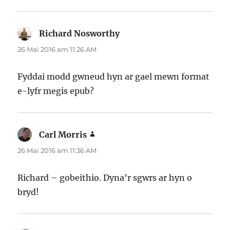
Richard Nosworthy
yn
dweud:
26 Mai 2016 am 11:26 AM
Fyddai modd gwneud hyn ar gael mewn format
e-lyfr megis epub?
Carl Morris
yn
dweud:
26 Mai 2016 am 11:36 AM
Richard – gobeithio. Dyna’r sgwrs ar hyn o
bryd!