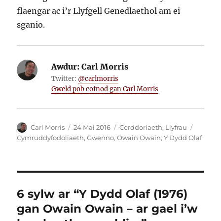
flaengar ac i’r Llyfgell Genedlaethol am ei
sganio.
Awdur:
Carl Morris
Twitter:
@carlmorris
Gweld pob cofnod gan Carl Morris
Awdur
Cofnodwyd
Categorïau
Tagiau
Carl Morris
24 Mai 2016
Cerddoriaeth
,
Llyfrau
ar
Cymruddyfodoliaeth
,
Gwenno
,
Owain Owain
,
Y Dydd Olaf
6 sylw ar “Y Dydd Olaf (1976)
gan Owain Owain – ar gael i’w