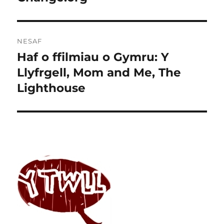
NESAF
Haf o ffilmiau o Gymru: Y
Cofnod
nesaf:
Llyfrgell, Mom and Me, The
Lighthouse