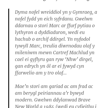
Dyma nofel wreiddiol yn y Gymraeg, a
nofel fydd yn eich syfrdanu. Gwelwn
ddarnau o stori Marc ar ffurf pytiau o
lythyron a dyddiaduron, wedi eu
hachub o archif ddirgel. Yn nyfodol
tywyll Marc, treulia diwrnodau olaf y
mileniwm mewn Cartref Machlud yn
cael ei gyflyru gan ryw ‘Nhw’ dirgel,
gan edrych yn ôl ar ei fywyd cyn
ffarwelio am y tro olaf…
Mae’n stori am gariad ac am frad ac
am berygl peiriannau a’r bywyd
modern. Gwelwn ddylanwad Brave
New World a 1984 (wedi eu cyfieithu i