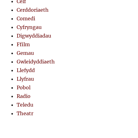
Celf
Cerddoriaeth
Comedi
Cyfryngau
Digwyddiadau
Ffilm
Gemau
Gwleidyddiaeth
Llefydd
Llyfrau
Pobol
Radio
Teledu
Theatr