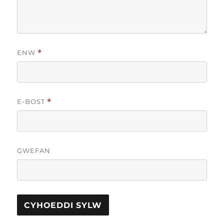
ENW
*
E-BOST
*
GWEFAN