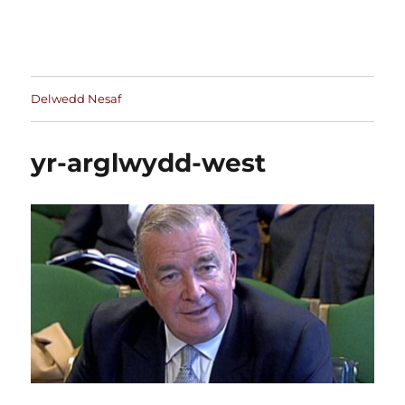
Delwedd Nesaf
yr-arglwydd-west