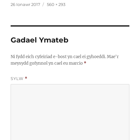
Cofnodwyd
Maint
26 Ionawr 2017
560 × 293
ar
llawn
Gadael Ymateb
Ni fydd eich cyfeiriad e-bost yn cael ei gyhoeddi.
Mae'r
meysydd gofynnol yn cael eu marcio
*
SYLW
*