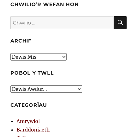
CHWILIO’R WEFAN HON
CHW
Chwilio
am:
ARCHIF
Archif
POBOL Y TWLL
CATEGORÏAU
Amrywiol
Barddoniaeth