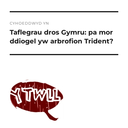
Llywio
CYHOEDDWYD YN
cofnod
Taflegrau dros Gymru: pa mor
ddiogel yw arbrofion Trident?