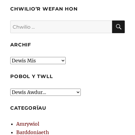
CHWILIO’R WEFAN HON
CHW
Chwilio
am:
ARCHIF
Archif
POBOL Y TWLL
CATEGORÏAU
Amrywiol
Barddoniaeth