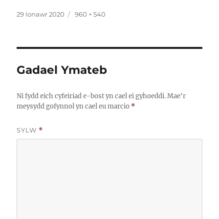
Cofnodwyd
Maint
29 Ionawr 2020
960 × 540
ar
llawn
Gadael Ymateb
Ni fydd eich cyfeiriad e-bost yn cael ei gyhoeddi.
Mae'r
meysydd gofynnol yn cael eu marcio
*
SYLW
*