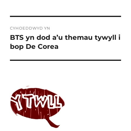
Llywio
CYHOEDDWYD YN
cofnod
BTS yn dod a’u themau tywyll i
bop De Corea