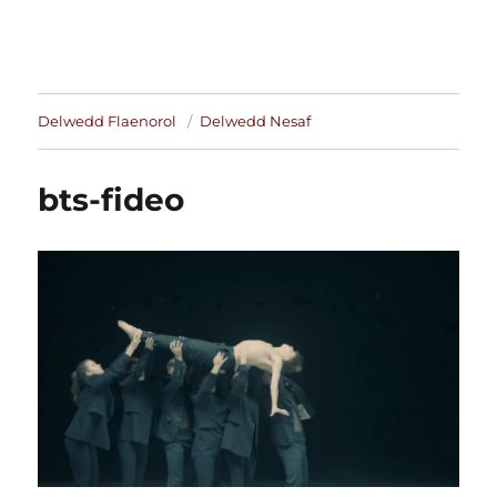
Delwedd Flaenorol
Delwedd Nesaf
bts-fideo