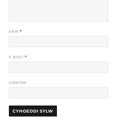
ENW
*
E-BOST
*
GWEFAN