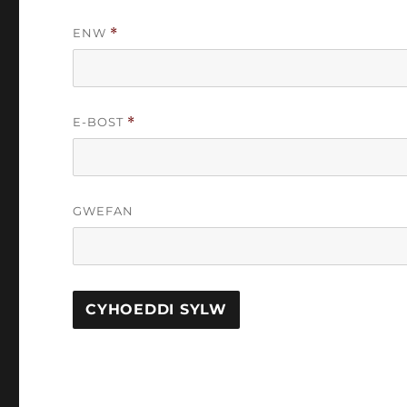
ENW
*
E-BOST
*
GWEFAN