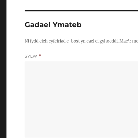
Gadael Ymateb
Ni fydd eich cyfeiriad e-bost yn cael ei gyhoeddi.
Mae'r me
SYLW
*