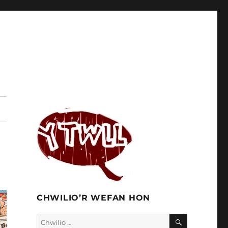
CHWILIO’R WEFAN HON
CHWILIO
Chwilio