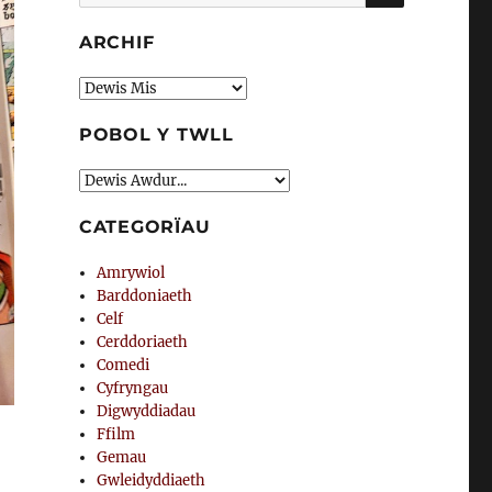
am:
ARCHIF
Archif
POBOL Y TWLL
CATEGORÏAU
Amrywiol
Barddoniaeth
Celf
Cerddoriaeth
Comedi
Cyfryngau
Digwyddiadau
Ffilm
Gemau
Gwleidyddiaeth