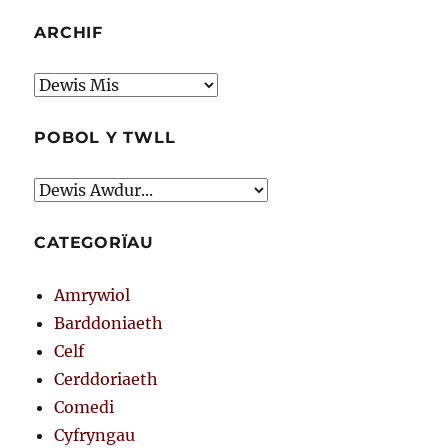
ARCHIF
Archif
POBOL Y TWLL
CATEGORÏAU
Amrywiol
Barddoniaeth
Celf
Cerddoriaeth
Comedi
Cyfryngau