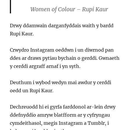
Women of Colour – Rupi Kaur
Drwy ddamwain darganfyddais waith y bardd
Rupi Kaur.
Crwydro Instagram oeddwn i un diwrnod pan
ddes ar draws pytiau bychain o gerddi. Gwnaeth
y cerddi argraff arnaf i yn syth.
Deuthum i wybod wedyn mai awdur y cerddi
oedd un Rupi Kaur.
Dechreuodd hi ei gyrfa farddonol ar-lein drwy
ddefnyddio amryw blatfform ar y cyfryngau
cymdeithasol, megis Instagram a Tumblr, i