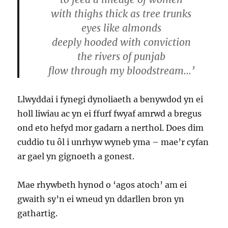
with thighs thick as tree trunks
eyes like almonds
deeply hooded with conviction
the rivers of punjab
flow through my bloodstream…’
Llwyddai i fynegi dynoliaeth a benywdod yn ei
holl liwiau ac yn ei ffurf fwyaf amrwd a bregus
ond eto hefyd mor gadarn a nerthol. Does dim
cuddio tu ôl i unrhyw wyneb yma – mae’r cyfan
ar gael yn gignoeth a gonest.
Mae rhywbeth hynod o ‘agos atoch’ am ei
gwaith sy’n ei wneud yn ddarllen bron yn
gathartig.