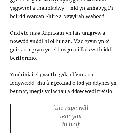
ysgwytol a theimladwy – nid yn anhebyg i’r
beirdd Warsan Shire a Nayyirah Waheed.
Ond eto mae Rupi Kaur yn lais unigryw a
newydd ynddi hi ei hunan. Mae grym yn ei
geiriau a grym yn ei hosgo a’i llais wrth iddi
berfformio.
Ymdriniai ei gwaith gyda elfennau o
fenyweidd-dra â’r profiad o fod yn ddynes yn
bennaf, megis yr iachau a ddaw wedi treisio,
‘the rape will
tear you
in half