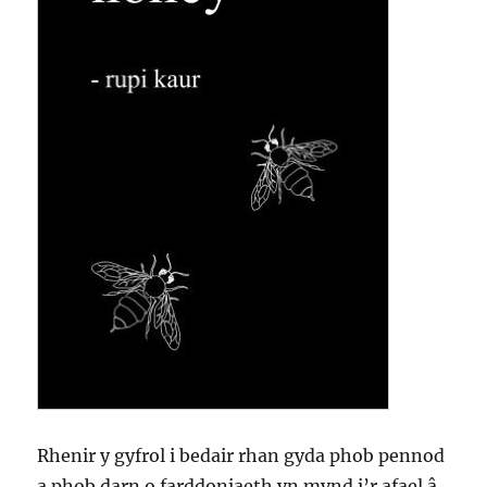
Rhenir y gyfrol i bedair rhan gyda phob pennod
a phob darn o farddoniaeth yn mynd i’r afael â