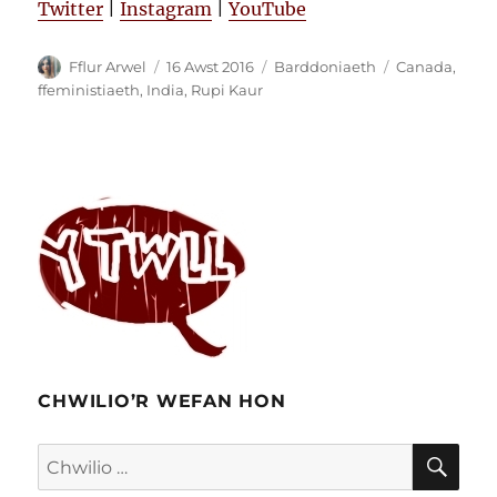
Twitter
|
Instagram
|
YouTube
Awdur
Cofnodwyd
Categorïau
Tagiau
Fflur Arwel
16 Awst 2016
Barddoniaeth
Canada
,
ar
ffeministiaeth
,
India
,
Rupi Kaur
CHWILIO’R WEFAN HON
CHW
Chwilio
am: