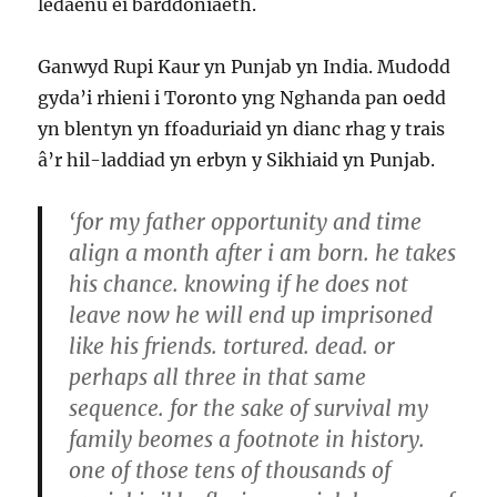
ledaenu ei barddoniaeth.
Ganwyd Rupi Kaur yn Punjab yn India. Mudodd
gyda’i rhieni i Toronto yng Nghanda pan oedd
yn blentyn yn ffoaduriaid yn dianc rhag y trais
â’r hil-laddiad yn erbyn y Sikhiaid yn Punjab.
‘for my father opportunity and time
align a month after i am born. he takes
his chance. knowing if he does not
leave now he will end up imprisoned
like his friends. tortured. dead. or
perhaps all three in that same
sequence. for the sake of survival my
family beomes a footnote in history.
one of those tens of thousands of