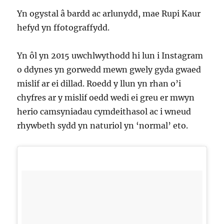
Yn ogystal â bardd ac arlunydd, mae Rupi Kaur
hefyd yn ffotograffydd.
Yn ôl yn 2015 uwchlwythodd hi lun i Instagram
o ddynes yn gorwedd mewn gwely gyda gwaed
mislif ar ei dillad. Roedd y llun yn rhan o’i
chyfres ar y mislif oedd wedi ei greu er mwyn
herio camsyniadau cymdeithasol ac i wneud
rhywbeth sydd yn naturiol yn ‘normal’ eto.