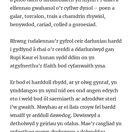
elfennau gwahanol o’r cyflwr dynol – poen a
galar, torcalon, trais a chamdrin rhywiol,
benywdod, cariad, colled a goroesiad.
Rhwng tudalennau’r gyfrol ceir darluniau hardd
i gydfynd â rhai o’r cerddi a ddarluniwyd gan
Rupi Kaur ei hunan sydd ddim on yn
atgyfnerthu’r ffaith bod cyfanwaith yma.
Er bod ei harddull rhydd, ar yr olwg gyntaf, yn
ymddangos yn syml nid oes ond angen edrych
eto i weld bod ôl saerniaeth ac adroddwr stori
i’w gwaith. Mwyhau ar ei llais croyw fel bardd
wnaiff yr arddull dawedog. Dewiswyd a
detholwyd y geiriau yn ofalus. Mae’r casgliad yn
gyfoethog mewn dychymyg a delweddau