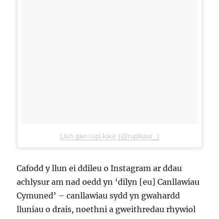
Llun gan rupi kaur (@rupikaur_)
Cafodd y llun ei ddileu o Instagram ar ddau
achlysur am nad oedd yn ‘dilyn [eu] Canllawiau
Cymuned’ – canllawiau sydd yn gwahardd
lluniau o drais, noethni a gweithredau rhywiol