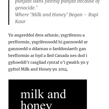
punjabi sikhs fleeing punjab because of
genocide.’
Where ‘Milk and Honey’ Began – Rupi
Kaur
Yn angerddol dros arlunio, ysgrifennu a
perfformio, ysgrifennodd hi gannoedd ar
gannoedd o ddarnau o farddoniaeth gan
berfformio ar hyd a lled Canada nes dod i
gyhoeddi’r casgliad cyntaf o’i gwaith yn y
gyfrol Milk and Honey yn 2014.