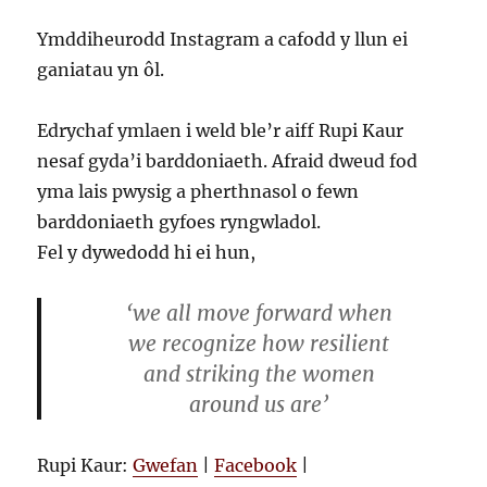
Ymddiheurodd Instagram a cafodd y llun ei
ganiatau yn ôl.
Edrychaf ymlaen i weld ble’r aiff Rupi Kaur
nesaf gyda’i barddoniaeth. Afraid dweud fod
yma lais pwysig a pherthnasol o fewn
barddoniaeth gyfoes ryngwladol.
Fel y dywedodd hi ei hun,
‘we all move forward when
we recognize how resilient
and striking the women
around us are’
Rupi Kaur:
Gwefan
|
Facebook
|