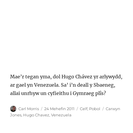
Mae’r tegan yma, dol Hugo Chávez yr arlywydd,
ar gael yn Venezuela. Sa’ i’n deall y Sbaeneg,
allai unrhyw un cyfieithu i Gymraeg plîs?
Awdur
Cofnodwyd
Categorïau
Tagiau
Carl Morris
24 Mehefin 2011
Celf
,
Pobol
Carwyn
ar
Jones
,
Hugo Chavez
,
Venezuela