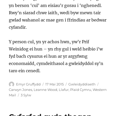
yn berson ‘cul’ am eisiau’r gorau i ‘nghenedl.
Rwy’n siarad chwe iaith, wedi byw mewn tair
gwlad wahanol ac mae gen i ffrindiau ar bedwar
cyfandir.
Y person cul, yn yr achos hwn, yw’r Prif
Weinidog ei hun – yn rhy gul i weld heibio i’w
fyd bach cysurus ei hun ar yr argyfwng
economaidd, cymdeithasol a gwleidyddol sy’n
taro ein cenedl.
Awdur
Cofnodwyd
Categorïau
Tagiau
Emyr Gruffydd
17 Mai 2015
Gwleidyddiaeth
ar
Carwyn Jones
,
Leanne Wood
,
Llafur
,
Plaid Cymru
,
Western
ar
Mail
3 Sylw
Cymru,
cenedlaetholdeb
‘cul’