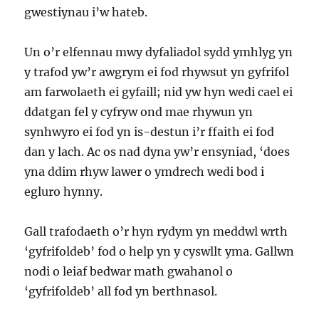
gwestiynau i’w hateb.
Un o’r elfennau mwy dyfaliadol sydd ymhlyg yn
y trafod yw’r awgrym ei fod rhywsut yn gyfrifol
am farwolaeth ei gyfaill; nid yw hyn wedi cael ei
ddatgan fel y cyfryw ond mae rhywun yn
synhwyro ei fod yn is-destun i’r ffaith ei fod
dan y lach. Ac os nad dyna yw’r ensyniad, ‘does
yna ddim rhyw lawer o ymdrech wedi bod i
egluro hynny.
Gall trafodaeth o’r hyn rydym yn meddwl wrth
‘gyfrifoldeb’ fod o help yn y cyswllt yma. Gallwn
nodi o leiaf bedwar math gwahanol o
‘gyfrifoldeb’ all fod yn berthnasol.