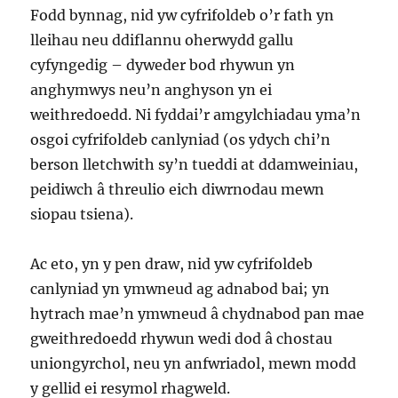
Fodd bynnag, nid yw cyfrifoldeb o’r fath yn
lleihau neu ddiflannu oherwydd gallu
cyfyngedig – dyweder bod rhywun yn
anghymwys neu’n anghyson yn ei
weithredoedd. Ni fyddai’r amgylchiadau yma’n
osgoi cyfrifoldeb canlyniad (os ydych chi’n
berson lletchwith sy’n tueddi at ddamweiniau,
peidiwch â threulio eich diwrnodau mewn
siopau tsiena).
Ac eto, yn y pen draw, nid yw cyfrifoldeb
canlyniad yn ymwneud ag adnabod bai; yn
hytrach mae’n ymwneud â chydnabod pan mae
gweithredoedd rhywun wedi dod â chostau
uniongyrchol, neu yn anfwriadol, mewn modd
y gellid ei resymol rhagweld.