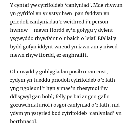
Y cyntaf yw cyfrifoldeb ‘canlyniad’. Mae rhywun
yn gyfrifol yn yr ystyr hwn, pan fyddwn yn
priodoli canlyniadau’r weithred i’r person
hwnnw – mewn ffordd sy’n golygu y dylent
ysgwyddo rhywfaint o’r baich o leiaf. Efallai y
bydd gofyn iddynt wneud yn iawn am y niwed
mewn rhyw ffordd, er enghraifft.
Oherwydd y goblygiadau posib o ran cost,
rydym yn tueddu priodoli cyfrifoldeb o’r fath
yng ngoleuni’r hyn y mae’n rhesymol i’w
ddisgwyl gan bobl; felly pe bai angen gallu
goruwchnaturiol i osgoi canlyniad o’r fath, nid
ydym yn ystyried bod cyfrifoldeb ‘canlyniad’ yn
berthnasol.