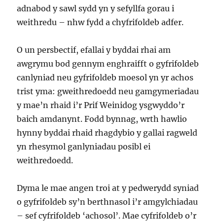
adnabod y sawl sydd yn y sefyllfa gorau i
weithredu – nhw fydd a chyfrifoldeb adfer.
O un persbectif, efallai y byddai rhai am
awgrymu bod gennym enghraifft o gyfrifoldeb
canlyniad neu gyfrifoldeb moesol yn yr achos
trist yma: gweithredoedd neu gamgymeriadau
y mae’n rhaid i’r Prif Weinidog ysgwyddo’r
baich amdanynt. Fodd bynnag, wrth hawlio
hynny byddai rhaid rhagdybio y gallai ragweld
yn rhesymol ganlyniadau posibl ei
weithredoedd.
Dyma le mae angen troi at y pedwerydd syniad
o gyfrifoldeb sy’n berthnasol i’r amgylchiadau
– sef cyfrifoldeb ‘achosol’. Mae cyfrifoldeb o’r