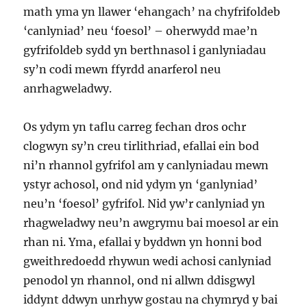
math yma yn llawer ‘ehangach’ na chyfrifoldeb
‘canlyniad’ neu ‘foesol’ – oherwydd mae’n
gyfrifoldeb sydd yn berthnasol i ganlyniadau
sy’n codi mewn ffyrdd anarferol neu
anrhagweladwy.
Os ydym yn taflu carreg fechan dros ochr
clogwyn sy’n creu tirlithriad, efallai ein bod
ni’n rhannol gyfrifol am y canlyniadau mewn
ystyr achosol, ond nid ydym yn ‘ganlyniad’
neu’n ‘foesol’ gyfrifol. Nid yw’r canlyniad yn
rhagweladwy neu’n awgrymu bai moesol ar ein
rhan ni. Yma, efallai y byddwn yn honni bod
gweithredoedd rhywun wedi achosi canlyniad
penodol yn rhannol, ond ni allwn ddisgwyl
iddynt ddwyn unrhyw gostau na chymryd y bai