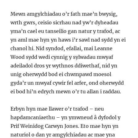
Mewn amgylchiadau o’r fath mae’n bwysig,
wrth gwrs, ceisio sicrhau nad yw’r dyheadau
yma’n cael eu tanseilio gan natur y trafod, ac
yn aml mae hyn yn haws i’r sawl nad sydd yn ei
chanol hi. Nid syndod, efallai, mai Leanne
Wood sydd wedi cynnig y sylwadau mwyaf
adeiladol dros yr wythnos ddiwethaf, nid yn
unig oherwydd bod ei chwmpawd moesol
gyda’r un mwyaf cywir fel arfer, ond oherwydd
ei bod hi’n edrych mewn o’r tu allan i raddau.
Erbyn hyn mae llawer o’r trafod – neu
hapdamcaniaethu – yn ymwneud â dyfodol y
Prif Weinidog Carwyn Jones. Eto mae hyn yn
naturiol o dan yr amgylchiadau ac mae yna