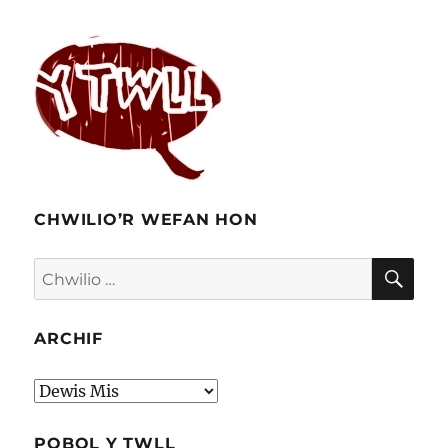
CHWILIO’R WEFAN HON
CHW
Chwilio
am:
ARCHIF
Archif
POBOL Y TWLL