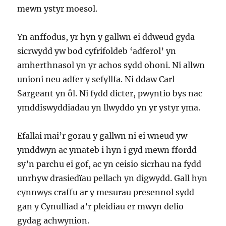
mewn ystyr moesol.
Yn anffodus, yr hyn y gallwn ei ddweud gyda
sicrwydd yw bod cyfrifoldeb ‘adferol’ yn
amherthnasol yn yr achos sydd ohoni. Ni allwn
unioni neu adfer y sefyllfa. Ni ddaw Carl
Sargeant yn ôl. Ni fydd dicter, pwyntio bys nac
ymddiswyddiadau yn llwyddo yn yr ystyr yma.
Efallai mai’r gorau y gallwn ni ei wneud yw
ymddwyn ac ymateb i hyn i gyd mewn ffordd
sy’n parchu ei gof, ac yn ceisio sicrhau na fydd
unrhyw drasiedïau pellach yn digwydd. Gall hyn
cynnwys craffu ar y mesurau presennol sydd
gan y Cynulliad a’r pleidiau er mwyn delio
gydag achwynion.