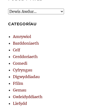
CATEGORÏAU
Amrywiol
Barddoniaeth
Celf
Cerddoriaeth
Comedi
Cyfryngau
Digwyddiadau
Ffilm
Gemau
Gwleidyddiaeth
Llefydd