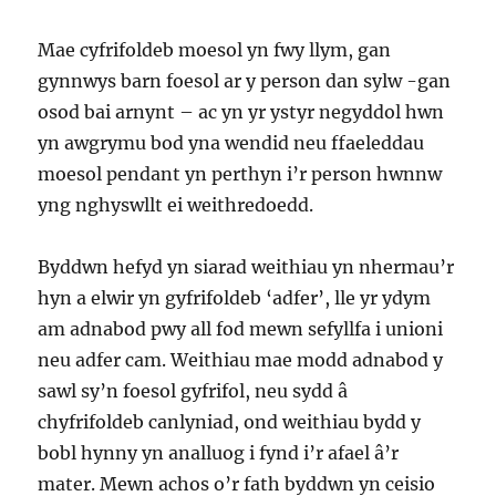
Mae cyfrifoldeb moesol yn fwy llym, gan
gynnwys barn foesol ar y person dan sylw -gan
osod bai arnynt – ac yn yr ystyr negyddol hwn
yn awgrymu bod yna wendid neu ffaeleddau
moesol pendant yn perthyn i’r person hwnnw
yng nghyswllt ei weithredoedd.
Byddwn hefyd yn siarad weithiau yn nhermau’r
hyn a elwir yn gyfrifoldeb ‘adfer’, lle yr ydym
am adnabod pwy all fod mewn sefyllfa i unioni
neu adfer cam. Weithiau mae modd adnabod y
sawl sy’n foesol gyfrifol, neu sydd â
chyfrifoldeb canlyniad, ond weithiau bydd y
bobl hynny yn analluog i fynd i’r afael â’r
mater. Mewn achos o’r fath byddwn yn ceisio