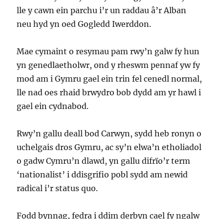
lle y cawn ein parchu i’r un raddau â’r Alban
neu hyd yn oed Gogledd Iwerddon.
Mae cymaint o resymau pam rwy’n galw fy hun
yn genedlaetholwr, ond y rheswm pennaf yw fy
mod am i Gymru gael ein trin fel cenedl normal,
lle nad oes rhaid brwydro bob dydd am yr hawl i
gael ein cydnabod.
Rwy’n gallu deall bod Carwyn, sydd heb ronyn o
uchelgais dros Gymru, ac sy’n elwa’n etholiadol
o gadw Cymru’n dlawd, yn gallu difrïo’r term
‘nationalist’ i ddisgrifio pobl sydd am newid
radical i’r status quo.
Fodd bynnag, fedra i ddim derbyn cael fy ngalw