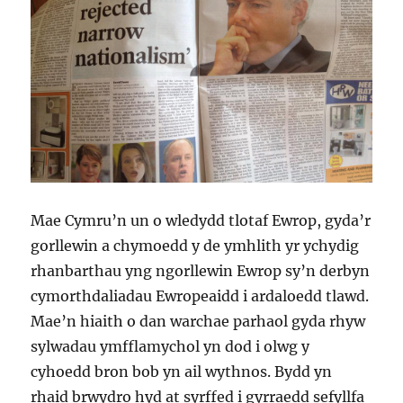
Mae Cymru’n un o wledydd tlotaf Ewrop, gyda’r
gorllewin a chymoedd y de ymhlith yr ychydig
rhanbarthau yng ngorllewin Ewrop sy’n derbyn
cymorthdaliadau Ewropeaidd i ardaloedd tlawd.
Mae’n hiaith o dan warchae parhaol gyda rhyw
sylwadau ymfflamychol yn dod i olwg y
cyhoedd bron bob yn ail wythnos. Bydd yn
rhaid brwydro hyd at syrffed i gyrraedd sefyllfa