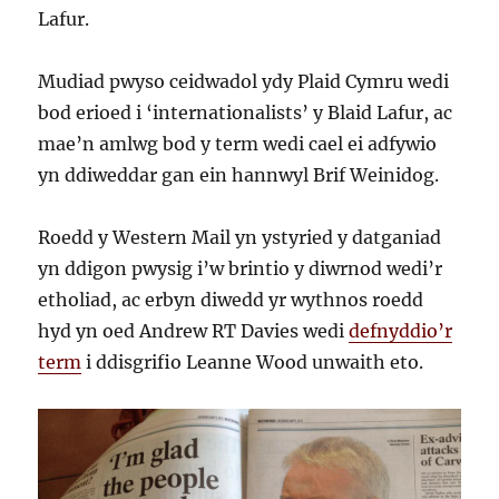
Lafur.
Mudiad pwyso ceidwadol ydy Plaid Cymru wedi
bod erioed i ‘internationalists’ y Blaid Lafur, ac
mae’n amlwg bod y term wedi cael ei adfywio
yn ddiweddar gan ein hannwyl Brif Weinidog.
Roedd y Western Mail yn ystyried y datganiad
yn ddigon pwysig i’w brintio y diwrnod wedi’r
etholiad, ac erbyn diwedd yr wythnos roedd
hyd yn oed Andrew RT Davies wedi
defnyddio’r
term
i ddisgrifio Leanne Wood unwaith eto.