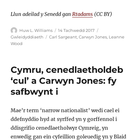
Llun adeilad y Senedd gan
Rtadams
(CC BY)
Awdur
Cofnodwyd
Categorïau
Huw L. Williams
14 Tachwedd 2017
ar
Tagiau
Gwleidyddiaeth
Carl Sargeant
,
Carwyn Jones
,
Leanne
Wood
Cymru, cenedlaetholdeb
‘cul’ a Carwyn Jones: fy
safbwynt i
Mae’r term ‘narrow nationalist’ wedi cael ei
ddefnyddio hyd at syrffed yn y gorffennol i
ddisgrifio cenedlaetholwyr Cymreig, yn
enwedig gan ein cyfeillion goleuedig yn y Blaid