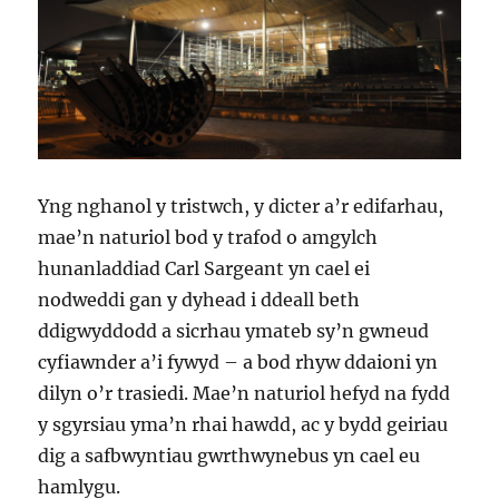
Yng nghanol y tristwch, y dicter a’r edifarhau,
mae’n naturiol bod y trafod o amgylch
hunanladdiad Carl Sargeant yn cael ei
nodweddi gan y dyhead i ddeall beth
ddigwyddodd a sicrhau ymateb sy’n gwneud
cyfiawnder a’i fywyd – a bod rhyw ddaioni yn
dilyn o’r trasiedi. Mae’n naturiol hefyd na fydd
y sgyrsiau yma’n rhai hawdd, ac y bydd geiriau
dig a safbwyntiau gwrthwynebus yn cael eu
hamlygu.