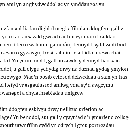
 yn aml yn anghydweddol ac yn ymddangos yn
cyfansoddiadau digidol megis ffilmiau ddogfen, gall y
yn o ran ansawdd gwead cael eu cymharu i raddau
m neu fideo o wahanol gamerâu, deunydd sydd wedi bod
sesau o gywasgu, trosi, ailfeintio a hidlo, mewn rhai
adol. Yn yr un modd, gall ansawdd y deunyddiau sain
ddol, a gall olygu ychydig mwy na darnau gydag ymylon
neu rwygo. Mae’n bosib cyfosod delweddau a sain yn fras
nd hefyd yr esgeulustod amlwg yma sy’n awgrymu
wanegol a chyfathrebiadau unigryw.
ffilm ddogfen esblygu drwy neilltuo arferion ac
age? Yn benodol, sut gall y cysyniad a’r ymarfer o collag
neuthurwr ffilm sydd yn edrych i greu portreadau