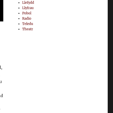
Llefydd
Llyfrau
Pobol
Radio
Teledu
Theatr
l,
n
u
nd
y