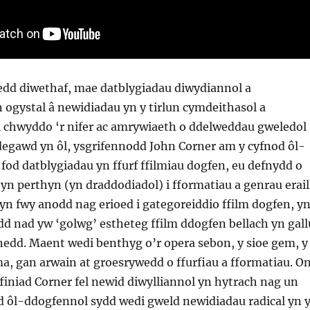
edd diwethaf, mae datblygiadau diwydiannol a
 ogystal â newidiadau yn y tirlun cymdeithasol a
i chwyddo ‘r nifer ac amrywiaeth o ddelweddau gweledol
ddegawd yn ôl, ysgrifennodd John Corner am y cyfnod ôl-
 fod datblygiadau yn ffurf ffilmiau dogfen, eu defnydd o
n perthyn (yn draddodiadol) i fformatiau a genrau erail
 yn fwy anodd nag erioed i gategoreiddio ffilm dogfen, y
d nad yw ‘golwg’ estheteg ffilm ddogfen bellach yn gall
nedd. Maent wedi benthyg o’r opera sebon, y sioe gem, y
a, gan arwain at groesrywedd o ffurfiau a fformatiau. O
iffiniad Corner fel newid diwylliannol yn hytrach nag un
d ôl-ddogfennol sydd wedi gweld newidiadau radical yn 