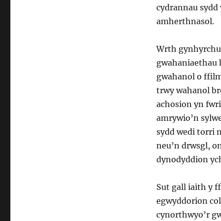
cydrannau sydd
amherthnasol.
Wrth gynhyrchu 
gwahaniaethau h
gwahanol o ffil
trwy wahanol bro
achosion yn fwri
amrywio’n sylwe
sydd wedi torri 
neu’n drwsgl, o
dynodyddion ych
Sut gall iaith y 
egwyddorion coll
cynorthwyo’r gw