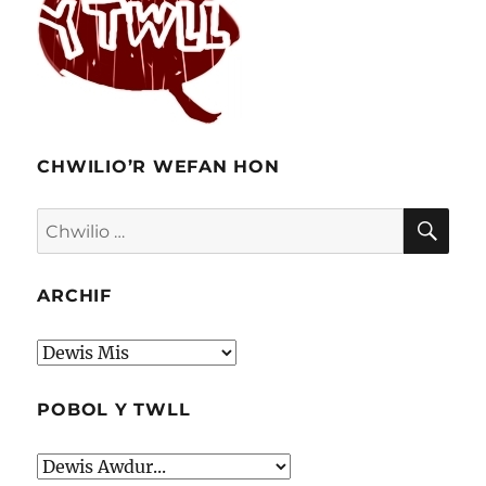
CHWILIO’R WEFAN HON
CHW
Chwilio
am:
ARCHIF
Archif
POBOL Y TWLL