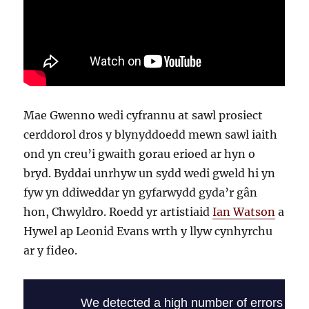
Mae Gwenno wedi cyfrannu at sawl prosiect
cerddorol dros y blynyddoedd mewn sawl iaith
ond yn creu’i gwaith gorau erioed ar hyn o
bryd. Byddai unrhyw un sydd wedi gweld hi yn
fyw yn ddiweddar yn gyfarwydd gyda’r gân
hon, Chwyldro. Roedd yr artistiaid
Ian Watson
a
Hywel ap Leonid Evans wrth y llyw cynhyrchu
ar y fideo.