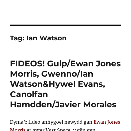
Tag:
Ian Watson
FIDEOS! Gulp/Ewan Jones
Morris, Gwenno/Ian
Watson&Hywel Evans,
Canolfan
Hamdden/Javier Morales
Dyma’r fideo anhygoel newydd gan
Ewan Jones
Morris
ar gyfer Vast Space, y gân gan