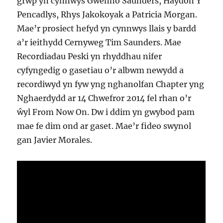
grŵp yn cynnwys Gwenno Saunders, Haydon Y
Pencadlys, Rhys Jakokoyak a Patricia Morgan.
Mae’r prosiect hefyd yn cynnwys llais y bardd
a’r ieithydd Cernyweg Tim Saunders. Mae
Recordiadau Peski yn rhyddhau nifer
cyfyngedig o gasetiau o’r albwm newydd a
recordiwyd yn fyw yng nghanolfan Chapter yng
Nghaerdydd ar 14 Chwefror 2014 fel rhan o’r
ŵyl From Now On. Dw i ddim yn gwybod pam
mae fe dim ond ar gaset. Mae’r fideo swynol
gan Javier Morales.