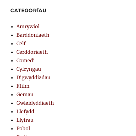
CATEGORÏAU
Amrywiol
Barddoniaeth
Celf
Cerddoriaeth
Comedi
Cyfryngau
Digwyddiadau
Ffilm
Gemau
Gwleidyddiaeth
Llefydd
Llyfrau
Pobol