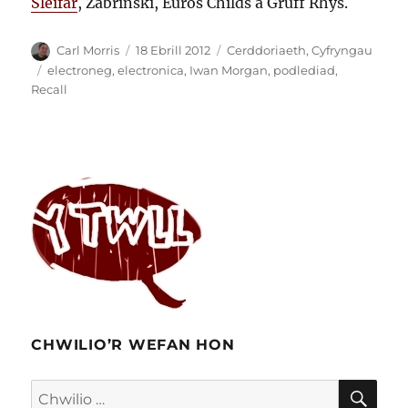
Sleifar
, Zabrinski, Euros Childs a Gruff Rhys.
Awdur
Cofnodwyd
Categorïau
Carl Morris
18 Ebrill 2012
Cerddoriaeth
,
Cyfryngau
ar
Tagiau
electroneg
,
electronica
,
Iwan Morgan
,
podlediad
,
Recall
CHWILIO’R WEFAN HON
CHW
Chwilio