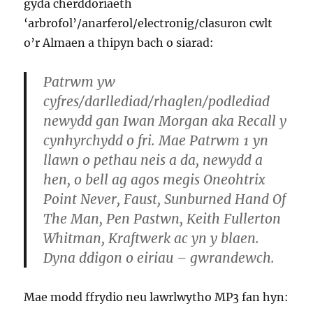
gyda cherddoriaeth
‘arbrofol’/anarferol/electronig/clasuron cwlt
o’r Almaen a thipyn bach o siarad:
Patrwm yw
cyfres/darllediad/rhaglen/podlediad
newydd gan Iwan Morgan aka Recall y
cynhyrchydd o fri. Mae Patrwm 1 yn
llawn o pethau neis a da, newydd a
hen, o bell ag agos megis Oneohtrix
Point Never, Faust, Sunburned Hand Of
The Man, Pen Pastwn, Keith Fullerton
Whitman, Kraftwerk ac yn y blaen.
Dyna ddigon o eiriau – gwrandewch.
Mae modd ffrydio neu lawrlwytho MP3 fan hyn: