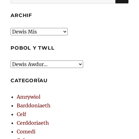
am:
ARCHIF
Archif
POBOL Y TWLL
CATEGORÏAU
Amrywiol
Barddoniaeth
Celf
Cerddoriaeth
Comedi