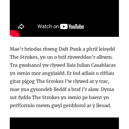
Mae’r briodas rhwng Daft Punk a phrif leisydd
The Strokes, yn un o brif rinweddau’r albwm.
Tra gwahanol yw clywed llais Julian Casablacas
yn swnio mor angylaidd. Er fod adlais o riffiau
gitar pigog The Strokes i’w clywed ar y trac,
mae yna gysondeb lleddf a braf i’r alaw. Dyma
sut fydda The Strokes yn swnio pe baent yn
perfformio mewn gwyl gerddorol ar y lleuad.