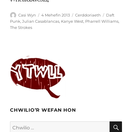
Awdur
Cofnodwyd
Categorïau
Tagiau
Casi Wyn
4 Mehefin 2013
Cerddoriaeth
Daft
ar
Punk
,
Julian Casablancas
,
Kanye West
,
Pharrell Williams
,
The Strokes
CHWILIO’R WEFAN HON
CHW
Chwilio