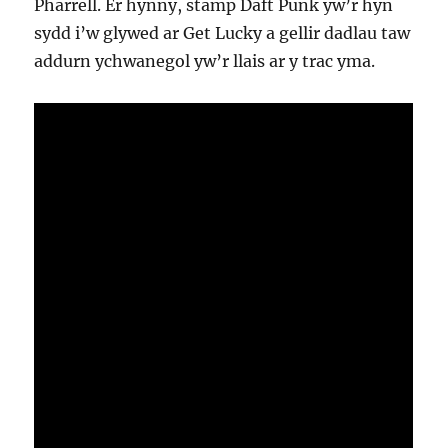
Pharrell. Er hynny, stamp Daft Punk yw’r hyn
sydd i’w glywed ar Get Lucky a gellir dadlau taw
addurn ychwanegol yw’r llais ar y trac yma.