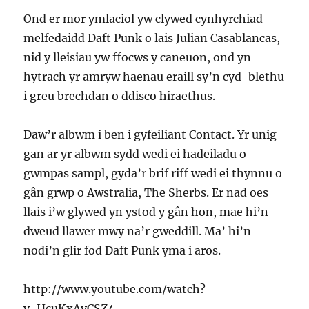
Ond er mor ymlaciol yw clywed cynhyrchiad
melfedaidd Daft Punk o lais Julian Casablancas,
nid y lleisiau yw ffocws y caneuon, ond yn
hytrach yr amryw haenau eraill sy’n cyd-blethu
i greu brechdan o ddisco hiraethus.
Daw’r albwm i ben i gyfeiliant Contact. Yr unig
gan ar yr albwm sydd wedi ei hadeiladu o
gwmpas sampl, gyda’r brif riff wedi ei thynnu o
gân grwp o Awstralia, The Sherbs. Er nad oes
llais i’w glywed yn ystod y gân hon, mae hi’n
dweud llawer mwy na’r gweddill. Ma’ hi’n
nodi’n glir fod Daft Punk yma i aros.
http://www.youtube.com/watch?
v=HcuKxAvCSZ4