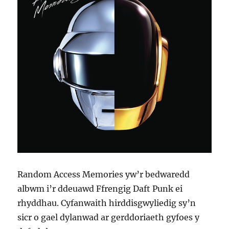
Random Access Memories yw’r bedwaredd
albwm i’r ddeuawd Ffrengig Daft Punk ei
rhyddhau. Cyfanwaith hirddisgwyliedig sy’n
sicr o gael dylanwad ar gerddoriaeth gyfoes y