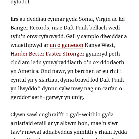
dyfodol.
Ers eu dyddiau cynnar gyda Soma, Virgin ac Ed
Banger Records, mae Daft Punk bellach wedi
tyfu’n enw cyfarwydd. Gall y samplo diweddar a
wnaethpwyd ar
un o ganeuon
Kanye West,
Harder Better Faster Stronger
gymeryd peth
clod am ledu ymwybyddiaeth o’u cerddoriaeth
yn America. Ond nawr, yn berchen ar eu rhif 1
cyntaf yn y siartiau, dyma brawf fod Daft Punk
yn llwyddo’i dynnu sylw mwy nag un carfan o
gerddoriaeth-garwyr yn unig.
Clywn sawl enghraifft o gyd-weithio gyda
artistiaid eraill ar yr albwm hon, mae’n siwr
taw’r mwyaf adnabyddus ymhlith y rhain fydda