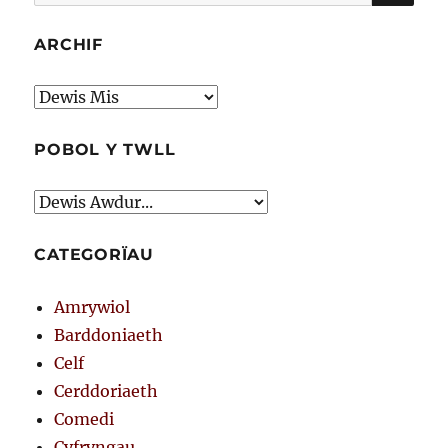
am:
ARCHIF
Archif
POBOL Y TWLL
CATEGORÏAU
Amrywiol
Barddoniaeth
Celf
Cerddoriaeth
Comedi
Cyfryngau