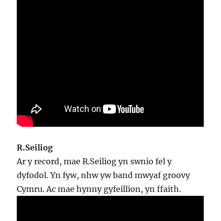
R.Seiliog
Ar y record, mae R.Seiliog yn swnio fel y
dyfodol. Yn fyw, nhw yw band mwyaf groovy
Cymru. Ac mae hynny gyfeillion, yn ffaith.