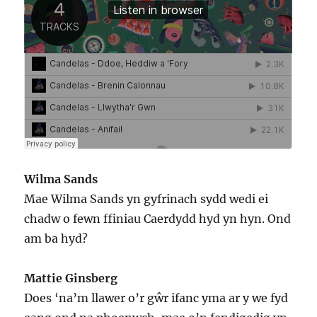
Wilma Sands
Mae Wilma Sands yn gyfrinach sydd wedi ei
chadw o fewn ffiniau Caerdydd hyd yn hyn. Ond
am ba hyd?
Mattie Ginsberg
Does ‘na’m llawer o’r gŵr ifanc yma ar y we fyd