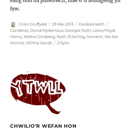
eang ond na phoenwch, mae o’n fendigedig yn
fyw.
Awdur
Cofnodwyd
Categorïau
Tagiau
Ciron Gruffydd
23 Mai 2013
Cerddoriaeth
ar
Candelas
,
David Mysterious
,
Georgia Ruth
,
Lewis Floyd
Henry
,
Mattie Ginsberg
,
Nyth
,
R.Seiliog
,
Swnami
,
We Are
ar
Animal
,
Wilma Sands
2 Sylw
Gŵyl
Nyth
yng
Nghaerdydd:
canllaw
i’r
gerddoriaeth
CHWILIO’R WEFAN HON