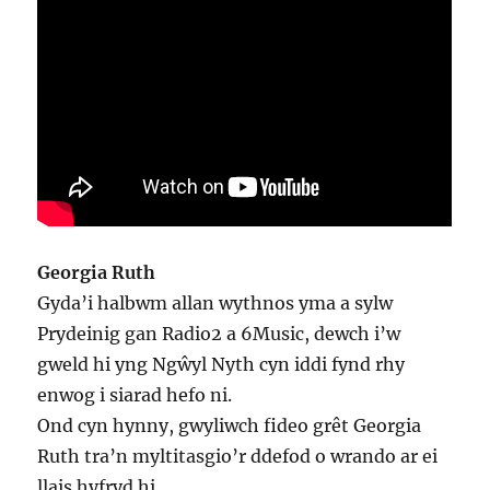
Georgia Ruth
Gyda’i halbwm allan wythnos yma a sylw
Prydeinig gan Radio2 a 6Music, dewch i’w
gweld hi yng Ngŵyl Nyth cyn iddi fynd rhy
enwog i siarad hefo ni.
Ond cyn hynny, gwyliwch fideo grêt Georgia
Ruth tra’n myltitasgio’r ddefod o wrando ar ei
llais hyfryd hi.