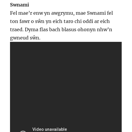
Swnami
Fel mae’r enw yn awgrymu, mae Swnami fel
ton fawr o sŵn yn eich taro chi oddi ar eich
traed. Dyma flas bach blasus ohonyn nhw’n
gwneud sŵn.