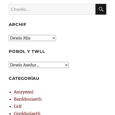
CHW
Chwilio
am:
ARCHIF
Archif
POBOL Y TWLL
CATEGORÏAU
Amrywiol
Barddoniaeth
Celf
Cerddoriaeth