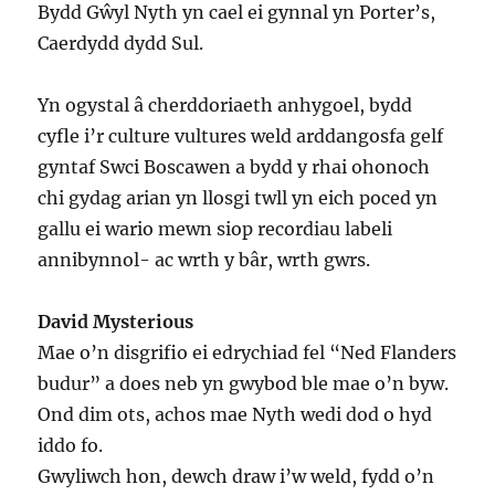
Bydd Gŵyl Nyth yn cael ei gynnal yn Porter’s,
Caerdydd dydd Sul.
Yn ogystal â cherddoriaeth anhygoel, bydd
cyfle i’r culture vultures weld arddangosfa gelf
gyntaf Swci Boscawen a bydd y rhai ohonoch
chi gydag arian yn llosgi twll yn eich poced yn
gallu ei wario mewn siop recordiau labeli
annibynnol- ac wrth y bâr, wrth gwrs.
David Mysterious
Mae o’n disgrifio ei edrychiad fel “Ned Flanders
budur” a does neb yn gwybod ble mae o’n byw.
Ond dim ots, achos mae Nyth wedi dod o hyd
iddo fo.
Gwyliwch hon, dewch draw i’w weld, fydd o’n