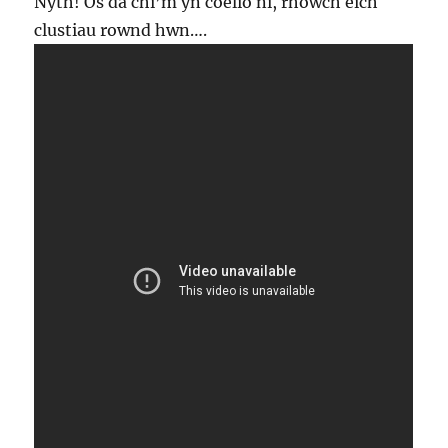
Nyth! Os da chi’m yn coelio ni, rhowch eich
clustiau rownd hwn….