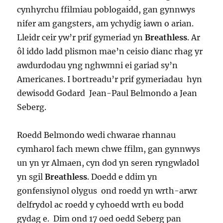
cynhyrchu ffilmiau poblogaidd, gan gynnwys
nifer am gangsters, am ychydig iawn o arian.
Lleidr ceir yw’r prif gymeriad yn
Breathless
. Ar
ôl iddo ladd plismon mae’n ceisio dianc rhag yr
awdurdodau yng nghwmni ei gariad sy’n
Americanes. I bortreadu’r prif gymeriadau hyn
dewisodd Godard Jean-Paul Belmondo a Jean
Seberg.
Roedd Belmondo wedi chwarae rhannau
cymharol fach mewn chwe ffilm, gan gynnwys
un yn yr Almaen, cyn dod yn seren ryngwladol
yn sgil
Breathless
. Doedd e ddim yn
gonfensiynol olygus ond roedd yn wrth-arwr
delfrydol ac roedd y cyhoedd wrth eu bodd
gydag e. Dim ond 17 oed oedd Seberg pan