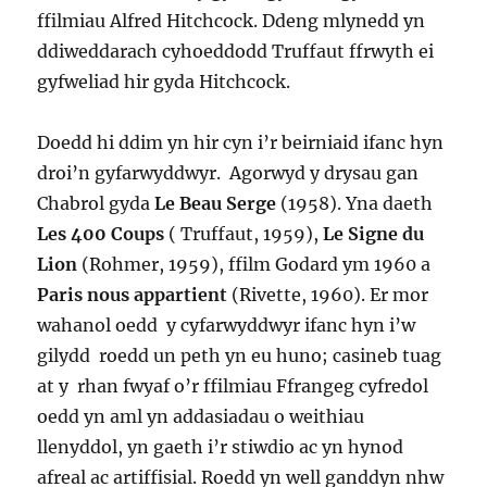
ffilmiau Alfred Hitchcock. Ddeng mlynedd yn
ddiweddarach cyhoeddodd Truffaut ffrwyth ei
gyfweliad hir gyda Hitchcock.
Doedd hi ddim yn hir cyn i’r beirniaid ifanc hyn
droi’n gyfarwyddwyr. Agorwyd y drysau gan
Chabrol gyda
Le Beau Serge
(1958). Yna daeth
Les 400 Coups
( Truffaut, 1959),
Le Signe du
Lion
(Rohmer, 1959), ffilm Godard ym 1960 a
Paris nous appartient
(Rivette, 1960). Er mor
wahanol oedd y cyfarwyddwyr ifanc hyn i’w
gilydd roedd un peth yn eu huno; casineb tuag
at y rhan fwyaf o’r ffilmiau Ffrangeg cyfredol
oedd yn aml yn addasiadau o weithiau
llenyddol, yn gaeth i’r stiwdio ac yn hynod
afreal ac artiffisial. Roedd yn well ganddyn nhw