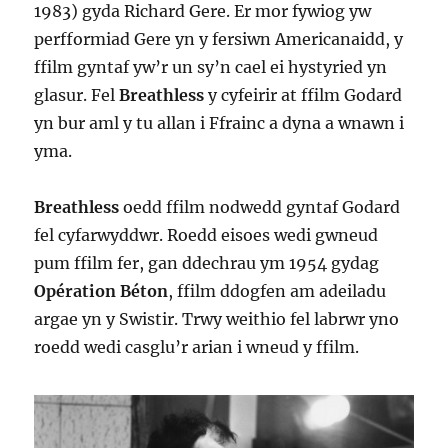
1983) gyda Richard Gere. Er mor fywiog yw
perfformiad Gere yn y fersiwn Americanaidd, y
ffilm gyntaf yw’r un sy’n cael ei hystyried yn
glasur. Fel
Breathless
y cyfeirir at ffilm Godard
yn bur aml y tu allan i Ffrainc a dyna a wnawn i
yma.
Breathless
oedd ffilm nodwedd gyntaf Godard
fel cyfarwyddwr. Roedd eisoes wedi gwneud
pum ffilm fer, gan ddechrau ym 1954 gydag
Opération Béton
, ffilm ddogfen am adeiladu
argae yn y Swistir. Trwy weithio fel labrwr yno
roedd wedi casglu’r arian i wneud y ffilm.