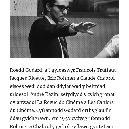
Roedd Godard, a’i gyfoeswyr François Truffaut,
Jacques Rivette, Eric Rohmer a Claude Chabrol
eisoes wedi dod dan ddylanwad y beirniad
arloesol André Bazin, sefydlydd y cylchgronau
dylanwadol La Revue du Cinéma a Les Cahiers
du Cinéma. Cyfrannodd Godard erthyglau i’r
ddau gylchgrawn. Ym 1957 cydysgrifennodd
Rohmer a Chabrol y gyfrol gyflawn gyntaf am