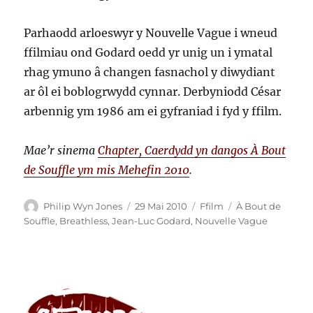
Parhaodd arloeswyr y Nouvelle Vague i wneud
ffilmiau ond Godard oedd yr unig un i ymatal
rhag ymuno â changen fasnachol y diwydiant
ar ôl ei boblogrwydd cynnar. Derbyniodd César
arbennig ym 1986 am ei gyfraniad i fyd y ffilm.
Mae’r sinema
Chapter, Caerdydd yn dangos À Bout
de Souffle ym mis Mehefin 2010
.
Awdur
Cofnodwyd
Categorïau
Tagiau
Philip Wyn Jones
29 Mai 2010
Ffilm
À Bout de
ar
Souffle
,
Breathless
,
Jean-Luc Godard
,
Nouvelle Vague