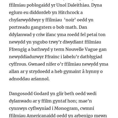
ffilmiau poblogaidd yr Unol Daleithiau. Dyna
egluro eu diddordeb yn Hitchcock a
chyfarwyddwyr y ffilmiau ‘noir’ oedd yn
portreadu gangsters o bob math. Dan
ddylanwad y criw ifanc yma roedd fel petai ton
newydd yn ysgubo trwy’r diwydiant ffilmiau
Ffrengig a bathwyd y term Nouvelle Vague gan
newyddiadurwyr Ffrainc i labelu’r datblygiad
cyffrous. Gwnaed nifer o’r ffilmiau newydd yma
allan ar y strydoedd a heb gymaint â hynny o
adnoddau ariannol.
Dangosodd Godard yn glir beth oedd wedi
dylanwadu ar y ffilm gyntaf hon; mae’n
cynnwys cyflwyniad i Monogram, cwmni
ffilmiau Americanaidd oedd yn arbenigo mewn