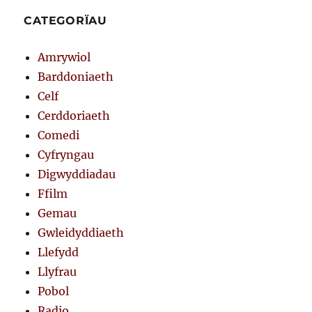
CATEGORÏAU
Amrywiol
Barddoniaeth
Celf
Cerddoriaeth
Comedi
Cyfryngau
Digwyddiadau
Ffilm
Gemau
Gwleidyddiaeth
Llefydd
Llyfrau
Pobol
Radio