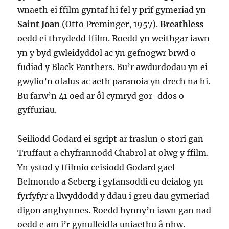
wnaeth ei ffilm gyntaf hi fel y prif gymeriad yn
Saint Joan
(Otto Preminger, 1957).
Breathless
oedd ei thrydedd ffilm. Roedd yn weithgar iawn
yn y byd gwleidyddol ac yn gefnogwr brwd o
fudiad y Black Panthers. Bu’r awdurdodau yn ei
gwylio’n ofalus ac aeth paranoia yn drech na hi.
Bu farw’n 41 oed ar ôl cymryd gor-ddos o
gyffuriau.
Seiliodd Godard ei sgript ar fraslun o stori gan
Truffaut a chyfrannodd Chabrol at olwg y ffilm.
Yn ystod y ffilmio ceisiodd Godard gael
Belmondo a Seberg i gyfansoddi eu deialog yn
fyrfyfyr a llwyddodd y ddau i greu dau gymeriad
digon anghynnes. Roedd hynny’n iawn gan nad
oedd e am i’r gynulleidfa uniaethu â nhw.