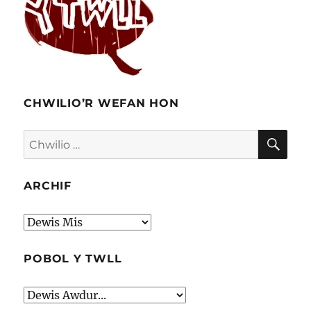
CHWILIO’R WEFAN HON
CHW
Chwilio
am:
ARCHIF
Archif
POBOL Y TWLL