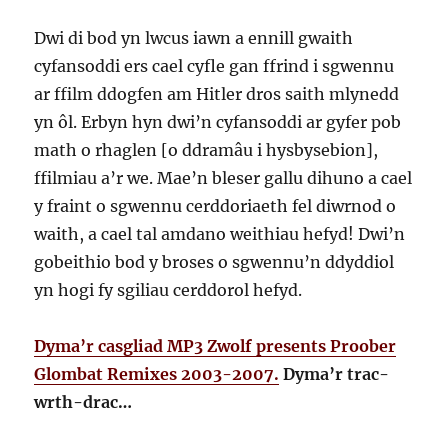
Dwi di bod yn lwcus iawn a ennill gwaith
cyfansoddi ers cael cyfle gan ffrind i sgwennu
ar ffilm ddogfen am Hitler dros saith mlynedd
yn ôl. Erbyn hyn dwi’n cyfansoddi ar gyfer pob
math o rhaglen [o ddramâu i hysbysebion],
ffilmiau a’r we. Mae’n bleser gallu dihuno a cael
y fraint o sgwennu cerddoriaeth fel diwrnod o
waith, a cael tal amdano weithiau hefyd! Dwi’n
gobeithio bod y broses o sgwennu’n ddyddiol
yn hogi fy sgiliau cerddorol hefyd.
Dyma’r casgliad MP3 Zwolf presents Proober
Glombat Remixes 2003-2007.
Dyma’r trac-
wrth-drac…