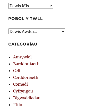
Archif
POBOL Y TWLL
CATEGORÏAU
Amrywiol
Barddoniaeth
Celf
Cerddoriaeth
Comedi
Cyfryngau
Digwyddiadau
Ffilm