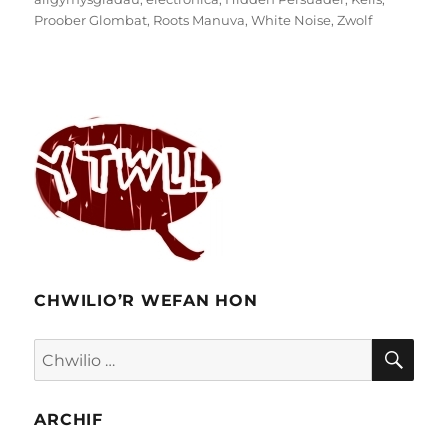
Proober Glombat
,
Roots Manuva
,
White Noise
,
Zwolf
CHWILIO’R WEFAN HON
CHW
Chwilio
am:
ARCHIF