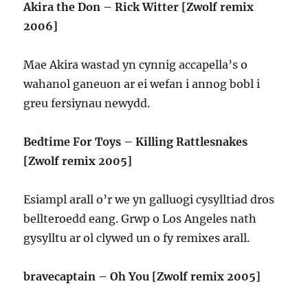
Akira the Don – Rick Witter [Zwolf remix
2006]
Mae Akira wastad yn cynnig accapella’s o
wahanol ganeuon ar ei wefan i annog bobl i
greu fersiynau newydd.
Bedtime For Toys – Killing Rattlesnakes
[Zwolf remix 2005]
Esiampl arall o’r we yn galluogi cysylltiad dros
bellteroedd eang. Grwp o Los Angeles nath
gysylltu ar ol clywed un o fy remixes arall.
bravecaptain – Oh You [Zwolf remix 2005]