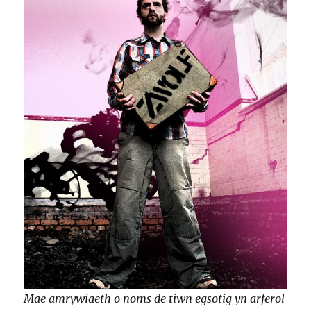
Mae amrywiaeth o
noms de tiwn egsotig yn arferol