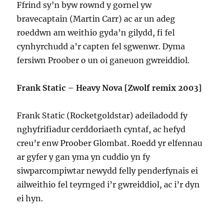
Ffrind sy’n byw rownd y gornel yw
bravecaptain (Martin Carr) ac ar un adeg
roeddwn am weithio gyda’n gilydd, fi fel
cynhyrchudd a’r capten fel sgwenwr. Dyma
fersiwn Proober o un oi ganeuon gwreiddiol.
Frank Static – Heavy Nova [Zwolf remix 2003]
Frank Static (Rocketgoldstar) adeiladodd fy
nghyfrifiadur cerddoriaeth cyntaf, ac hefyd
creu’r enw Proober Glombat. Roedd yr elfennau
ar gyfer y gan yma yn cuddio yn fy
siwparcompiwtar newydd felly penderfynais ei
ailweithio fel teyrnged i’r gwreiddiol, ac i’r dyn
ei hyn.