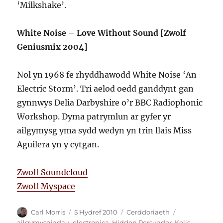
‘Milkshake’.
White Noise – Love Without Sound [Zwolf
Geniusmix 2004]
Nol yn 1968 fe rhyddhawodd White Noise ‘An
Electric Storm’. Tri aelod oedd ganddynt gan
gynnwys Delia Darbyshire o’r BBC Radiophonic
Workshop. Dyma patrymlun ar gyfer yr
ailgymysg yma sydd wedyn yn trin llais Miss
Aguilera yn y cytgan.
Zwolf Soundcloud
Zwolf Myspace
Awdur
Cofnodwyd
Categorïau
Tagiau
Carl Morris
5 Hydref 2010
Cerddoriaeth
ar
ailgymysgiadau
,
electronica
,
Hidden Persuader
,
Kelis
,