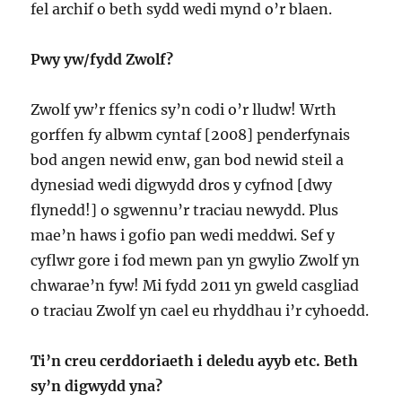
fel archif o beth sydd wedi mynd o’r blaen.
Pwy yw/fydd Zwolf?
Zwolf yw’r ffenics sy’n codi o’r lludw! Wrth
gorffen fy albwm cyntaf [2008] penderfynais
bod angen newid enw, gan bod newid steil a
dynesiad wedi digwydd dros y cyfnod [dwy
flynedd!] o sgwennu’r traciau newydd. Plus
mae’n haws i gofio pan wedi meddwi. Sef y
cyflwr gore i fod mewn pan yn gwylio Zwolf yn
chwarae’n fyw! Mi fydd 2011 yn gweld casgliad
o traciau Zwolf yn cael eu rhyddhau i’r cyhoedd.
Ti’n creu cerddoriaeth i deledu ayyb etc. Beth
sy’n digwydd yna?