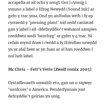
accapella ar ail ochr y sengl. Ges i cynnig i
ymuno a label o Efrog Newydd (Sound Ink) ar
gefn y trac yma. Ond yn anffodus wrth i fy ep
cyrraedd y ‘pressing plant’ nid oedd caniatad
gan y label i ail-ddefnyddio’r wahanol samples
roeddwni wedi ‘benthyg’ ar gyfer y 4 trac. Ni
cefais mynd draw i cwrdd a fy ffrindiau newydd
yn yr afal fawr ac yn fuan ar ol hyn roeddwn i
nol heb label.
Mc Chris – Fett’s Vette [Zwolf remix 2005]
Cystadleuaeth unwaith eto, gan un o rapwyr
‘nerdcore’ o America. Penderfynnais just
defnyddio’r geiriau yn unig.