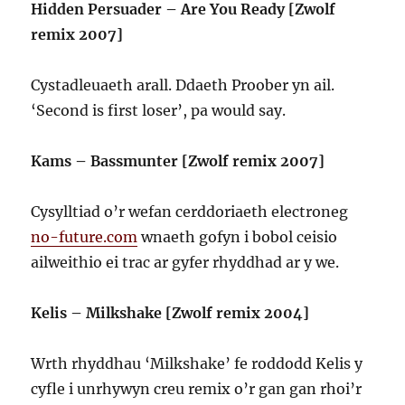
Hidden Persuader – Are You Ready [Zwolf
remix 2007]
Cystadleuaeth arall. Ddaeth Proober yn ail.
‘Second is first loser’, pa would say.
Kams – Bassmunter [Zwolf remix 2007]
Cysylltiad o’r wefan cerddoriaeth electroneg
no-future.com
wnaeth gofyn i bobol ceisio
ailweithio ei trac ar gyfer rhyddhad ar y we.
Kelis – Milkshake [Zwolf remix 2004]
Wrth rhyddhau ‘Milkshake’ fe roddodd Kelis y
cyfle i unrhywyn creu remix o’r gan gan rhoi’r