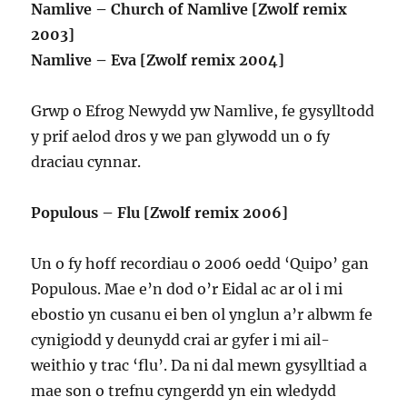
Namlive – Church of Namlive [Zwolf remix
2003]
Namlive – Eva [Zwolf remix 2004]
Grwp o Efrog Newydd yw Namlive, fe gysylltodd
y prif aelod dros y we pan glywodd un o fy
draciau cynnar.
Populous – Flu [Zwolf remix 2006]
Un o fy hoff recordiau o 2006 oedd ‘Quipo’ gan
Populous. Mae e’n dod o’r Eidal ac ar ol i mi
ebostio yn cusanu ei ben ol ynglun a’r albwm fe
cynigiodd y deunydd crai ar gyfer i mi ail-
weithio y trac ‘flu’. Da ni dal mewn gysylltiad a
mae son o trefnu cyngerdd yn ein wledydd