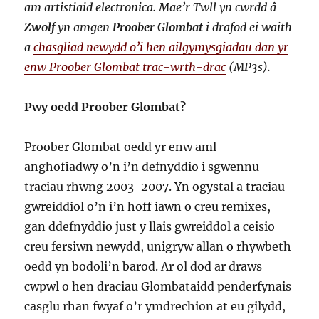
am artistiaid electronica. Mae’r Twll yn cwrdd â
Zwolf
yn amgen
Proober Glombat
i drafod ei waith
a
chasgliad newydd o’i hen ailgymysgiadau dan yr
enw Proober Glombat trac-wrth-drac
(MP3s).
Pwy oedd Proober Glombat?
Proober Glombat oedd yr enw aml-
anghofiadwy o’n i’n defnyddio i sgwennu
traciau rhwng 2003-2007. Yn ogystal a traciau
gwreiddiol o’n i’n hoff iawn o creu remixes,
gan ddefnyddio just y llais gwreiddol a ceisio
creu fersiwn newydd, unigryw allan o rhywbeth
oedd yn bodoli’n barod. Ar ol dod ar draws
cwpwl o hen draciau Glombataidd penderfynais
casglu rhan fwyaf o’r ymdrechion at eu gilydd,