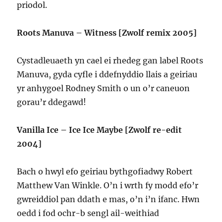
priodol.
Roots Manuva – Witness [Zwolf remix 2005]
Cystadleuaeth yn cael ei rhedeg gan label Roots
Manuva, gyda cyfle i ddefnyddio llais a geiriau
yr anhygoel Rodney Smith o un o’r caneuon
gorau’r ddegawd!
Vanilla Ice – Ice Ice Maybe [Zwolf re-edit
2004]
Bach o hwyl efo geiriau bythgofiadwy Robert
Matthew Van Winkle. O’n i wrth fy modd efo’r
gwreiddiol pan ddath e mas, o’n i’n ifanc. Hwn
oedd i fod ochr-b sengl ail-weithiad