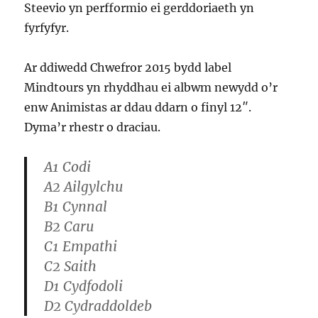
Steevio yn perfformio ei gerddoriaeth yn
fyrfyfyr.
Ar ddiwedd Chwefror 2015 bydd label
Mindtours yn rhyddhau ei albwm newydd o’r
enw Animistas ar ddau ddarn o finyl 12″.
Dyma’r rhestr o draciau.
A1 Codi
A2 Ailgylchu
B1 Cynnal
B2 Caru
C1 Empathi
C2 Saith
D1 Cydfodoli
D2 Cydraddoldeb