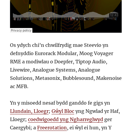
Os ydych chi’n chwilfrydig mae Steevio yn
defnyddio Eurorack Modular, Moog Voyager
RME a modiwlau o Doepfer, Tiptop Audio,
Livewire, Analogue Systems, Analogue
Solutions, Metasonix, Bubblesound, Makenoise
ac MFB.
Yn y misoedd nesaf bydd ganddo fe gigs yn
Llundain, Lloegr
;
Gŵyl Bloc
yng Ngwlad yr Haf,
Lloegr;
coedwigoedd yng Ngharreglwyd
ger
Caergybi; a
Freerotation
, ei ŵyl ei hun, yn Y