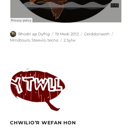
Awdur
Cofnodwyd
Categorïau
Tagiau
Rhodri ap Dyfrig
19 Medi 2012
Cerddoriaeth
ar
ar
Mindtours
,
Steevio
,
tecno
2 Sylw
Tecno
Modiwlar
gan
Steevio
CHWILIO’R WEFAN HON