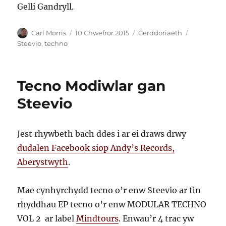
Gelli Gandryll.
Awdur
Cofnodwyd
Categorïau
Tagiau
Carl Morris
10 Chwefror 2015
Cerddoriaeth
ar
Steevio
,
techno
Tecno Modiwlar gan
Steevio
Jest rhywbeth bach ddes i ar ei draws drwy
dudalen Facebook siop Andy’s Records,
Aberystwyth
.
Mae cynhyrchydd tecno o’r enw Steevio ar fin
rhyddhau EP tecno o’r enw MODULAR TECHNO
VOL 2 ar label
Mindtours
. Enwau’r 4 trac yw