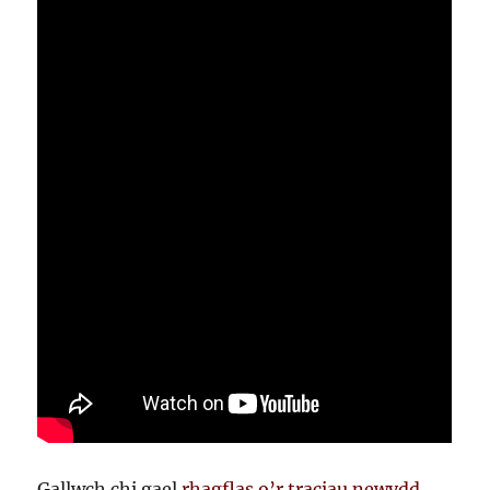
Gallwch chi gael
rhagflas o’r traciau newydd