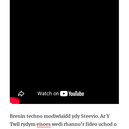
Brenin techno modiwlaidd ydy Steevio. Ar Y
Twll rydym
eisoes
wedi rhannu’r fideo uchod o