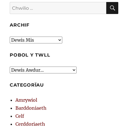
CHW
Chwilio
am:
ARCHIF
Archif
POBOL Y TWLL
CATEGORÏAU
Amrywiol
Barddoniaeth
Celf
Cerddoriaeth