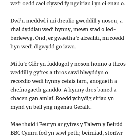
wefr oedd cael clywed fy ngeiriau i yn ei enau o.
Dwi’n meddwl i mi dreulio gweddill y noson, a
rhai dyddiau wedi hynny, mewn stad o led-
berlewyg. Ond, er gwaetha’r afrealiti, mi roedd
hyn wedi digwydd go iawn.
Mi fu’r Glêr yn fuddugol y noson honno a thros
weddill y gyfres a thros sawl blwyddyn o
recordio wedi hynny cefais farn, anogaeth a
chefnogaeth ganddo. A hynny dros baned a
chacen gan amlaf. Roedd ychydig eiriau yn
mynd yn bell yng ngenau Gerallt.
Mae rhaid i Feuryn ar gyfres y Talwrn y Beirdd
BBC Cymru fod yn sawl peth; beirniad, storïwr