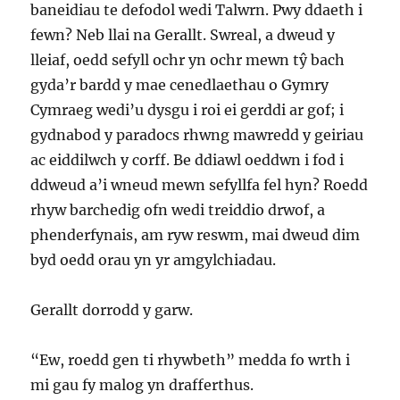
baneidiau te defodol wedi Talwrn. Pwy ddaeth i
fewn? Neb llai na Gerallt. Swreal, a dweud y
lleiaf, oedd sefyll ochr yn ochr mewn tŷ bach
gyda’r bardd y mae cenedlaethau o Gymry
Cymraeg wedi’u dysgu i roi ei gerddi ar gof; i
gydnabod y paradocs rhwng mawredd y geiriau
ac eiddilwch y corff. Be ddiawl oeddwn i fod i
ddweud a’i wneud mewn sefyllfa fel hyn? Roedd
rhyw barchedig ofn wedi treiddio drwof, a
phenderfynais, am ryw reswm, mai dweud dim
byd oedd orau yn yr amgylchiadau.
Gerallt dorrodd y garw.
“Ew, roedd gen ti rhywbeth” medda fo wrth i
mi gau fy malog yn drafferthus.