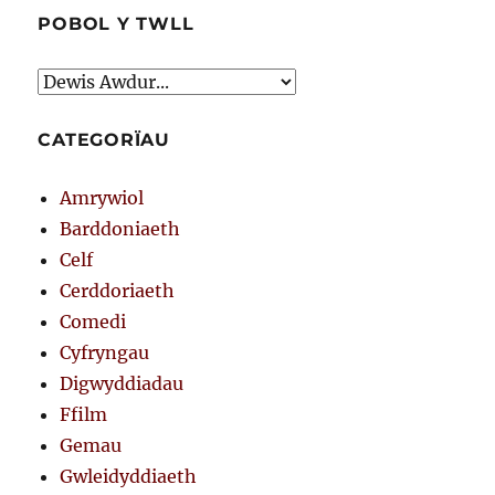
POBOL Y TWLL
CATEGORÏAU
Amrywiol
Barddoniaeth
Celf
Cerddoriaeth
Comedi
Cyfryngau
Digwyddiadau
Ffilm
Gemau
Gwleidyddiaeth