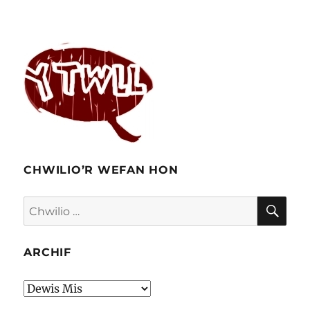
CHWILIO’R WEFAN HON
CHW
Chwilio
am:
ARCHIF
Archif