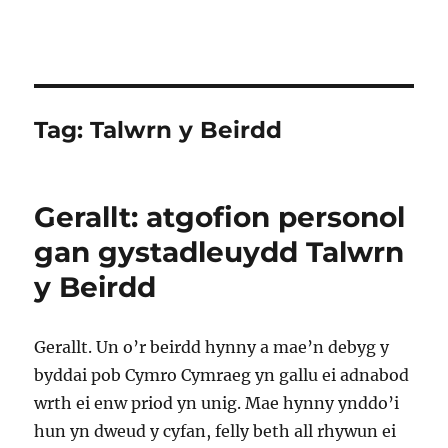
Tag:
Talwrn y Beirdd
Gerallt: atgofion personol
gan gystadleuydd Talwrn
y Beirdd
Gerallt. Un o’r beirdd hynny a mae’n debyg y
byddai pob Cymro Cymraeg yn gallu ei adnabod
wrth ei enw priod yn unig. Mae hynny ynddo’i
hun yn dweud y cyfan, felly beth all rhywun ei