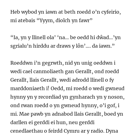
Heb wybod yn iawn at beth roedd o’n cyfeirio,
mi atebais “Yyym, diolch yn fawr”
“Ia, yn y llinell ola’ ‘na… be oedd hi dŵad…’yn
sgrialu’n hirddu ar draws y lôn’…. da iawn.”
Roeddwn i’n gegrwth, nid yn unig oeddwn i
wedi cael canmoliaeth gan Gerallt, ond roedd
Gerallt, llais Gerallt, wedi adrodd llinell o fy
marddoniaeth i! Oedd, mi roedd o wedi gwneud
hynny yn y recordiad yn gynharach yn y noson,
ond rwan roedd o yn gwneud hynny, o’i gof, i
mi. Mae pawb yn adnabod llais Gerallt, boed yn
darllen ei gerddi ei hun, neu gerddi
cenedlaethau o feirdd Cymru ar y radio. Dyna