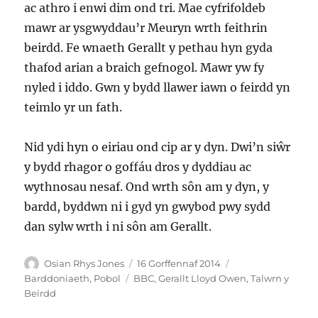
ac athro i enwi dim ond tri. Mae cyfrifoldeb
mawr ar ysgwyddau’r Meuryn wrth feithrin
beirdd. Fe wnaeth Gerallt y pethau hyn gyda
thafod arian a braich gefnogol. Mawr yw fy
nyled i iddo. Gwn y bydd llawer iawn o feirdd yn
teimlo yr un fath.
Nid ydi hyn o eiriau ond cip ar y dyn. Dwi’n siŵr
y bydd rhagor o goffáu dros y dyddiau ac
wythnosau nesaf. Ond wrth sôn am y dyn, y
bardd, byddwn ni i gyd yn gwybod pwy sydd
dan sylw wrth i ni sôn am Gerallt.
Awdur
Cofnodwyd
Categorïau
Osian Rhys Jones
16 Gorffennaf 2014
ar
Tagiau
Barddoniaeth
,
Pobol
BBC
,
Gerallt Lloyd Owen
,
Talwrn y
Beirdd