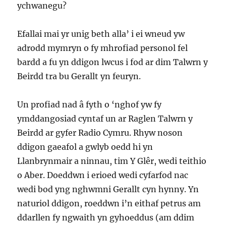
ychwanegu?
Efallai mai yr unig beth alla’ i ei wneud yw
adrodd mymryn o fy mhrofiad personol fel
bardd a fu yn ddigon lwcus i fod ar dim Talwrn y
Beirdd tra bu Gerallt yn feuryn.
Un profiad nad â fyth o ‘nghof yw fy
ymddangosiad cyntaf un ar Raglen Talwrn y
Beirdd ar gyfer Radio Cymru. Rhyw noson
ddigon gaeafol a gwlyb oedd hi yn
Llanbrynmair a ninnau, tim Y Glêr, wedi teithio
o Aber. Doeddwn i erioed wedi cyfarfod nac
wedi bod yng nghwmni Gerallt cyn hynny. Yn
naturiol ddigon, roeddwn i’n eithaf petrus am
ddarllen fy ngwaith yn gyhoeddus (am ddim