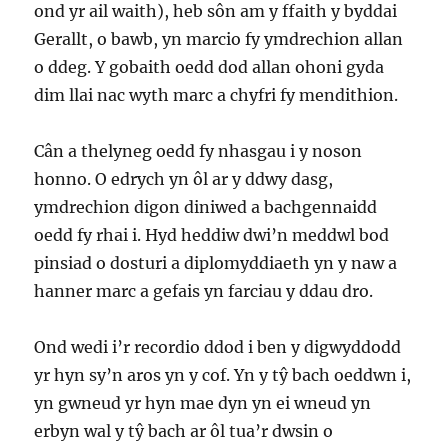
ond yr ail waith), heb sôn am y ffaith y byddai
Gerallt, o bawb, yn marcio fy ymdrechion allan
o ddeg. Y gobaith oedd dod allan ohoni gyda
dim llai nac wyth marc a chyfri fy mendithion.
Cân a thelyneg oedd fy nhasgau i y noson
honno. O edrych yn ôl ar y ddwy dasg,
ymdrechion digon diniwed a bachgennaidd
oedd fy rhai i. Hyd heddiw dwi’n meddwl bod
pinsiad o dosturi a diplomyddiaeth yn y naw a
hanner marc a gefais yn farciau y ddau dro.
Ond wedi i’r recordio ddod i ben y digwyddodd
yr hyn sy’n aros yn y cof. Yn y tŷ bach oeddwn i,
yn gwneud yr hyn mae dyn yn ei wneud yn
erbyn wal y tŷ bach ar ôl tua’r dwsin o