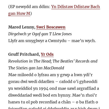
(EP newydd am ddim:
Yn Ddistaw Ddistaw Bach
gan Huw M
)
Mared Lenny,
Swci Boscawen
Dirgelwch yr Ogof gan T Llew Jones
Llyfr am smyglwyr a Cwmtydu – mae’n wych.
Gruff Pritchard,
Yr Ods
Revolution in The Head; The Beatles’ Records and
The Sixties gan Ian MacDonald
Mae miloedd o lyfrau am y grwp a hwn ydi’r
gorau dwi wedi ddarllen – cafodd o’i gyheoddi
yn wreiddiol yn 1994 ond mae sawl argraffiad a
diweddariad wedi bod ers hynny. Mae’n rhoi’r
hanes tu ol pob recordiad a chân – o ba ffath o
feicroffon gafodd ei ddefnyddio ar y kick drum i