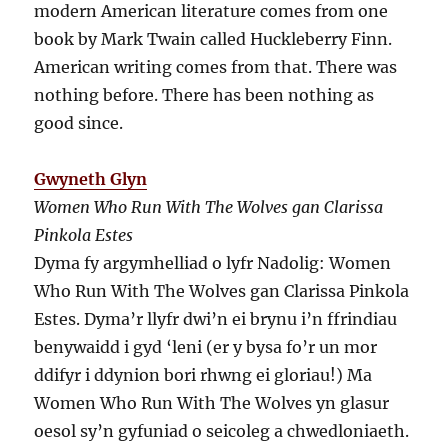
modern American literature comes from one
book by Mark Twain called Huckleberry Finn.
American writing comes from that. There was
nothing before. There has been nothing as
good since.
Gwyneth Glyn
Women Who Run With The Wolves gan Clarissa
Pinkola Estes
Dyma fy argymhelliad o lyfr Nadolig: Women
Who Run With The Wolves gan Clarissa Pinkola
Estes. Dyma’r llyfr dwi’n ei brynu i’n ffrindiau
benywaidd i gyd ‘leni (er y bysa fo’r un mor
ddifyr i ddynion bori rhwng ei gloriau!) Ma
Women Who Run With The Wolves yn glasur
oesol sy’n gyfuniad o seicoleg a chwedloniaeth.