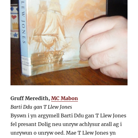
Gruff Meredith,
MC Mabon
Barti Ddu gan T Llew Jones
Byswn i yn argymell Barti Ddu gan T Llew Jones
fel presant Dolig neu unryw achlysur arall ag i
unrywun o unryw oed. Mae T Llew Jones yn