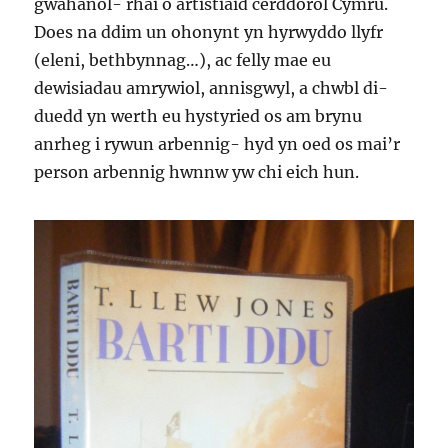
gwahanol- rhai o artistiaid cerddorol Cymru.
Does na ddim un ohonynt yn hyrwyddo llyfr
(eleni, bethbynnag…), ac felly mae eu
dewisiadau amrywiol, annisgwyl, a chwbl di-
duedd yn werth eu hystyried os am brynu
anrheg i rywun arbennig- hyd yn oed os mai’r
person arbennig hwnnw yw chi eich hun.