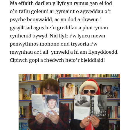
Ma effaith darllen y llyfr yn rymus gan ei fod
o’n taflu goleuni ar gymaint o agweddau o’r
psyche benywaidd, ac yn dod a rhywun i
gysylltiad agos hefo greddfau a phatrymau
cynhenid bywyd. Nid llyfr i’w lyncu mewn
penwythnos mohono ond trysorfa i’w
mwynhau ac i ail-ymweld a hi am flynyddoedd.
Cipiwch gopi a rhedwch hefo’r bleiddiaid!