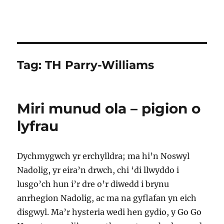
Tag:
TH Parry-Williams
Miri munud ola – pigion o
lyfrau
Dychmygwch yr erchylldra; ma hi’n Noswyl
Nadolig, yr eira’n drwch, chi ‘di llwyddo i
lusgo’ch hun i’r dre o’r diwedd i brynu
anrhegion Nadolig, ac ma na gyflafan yn eich
disgwyl. Ma’r hysteria wedi hen gydio, y Go Go