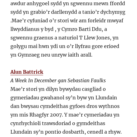
awdur anhygoel sydd yn sgwennu mewn ffordd
sydd yn grabio’r darllenydd a tanio’r dychymyg
.Mae’r cyfuniad o’r stori wir am forleidr mwyaf
llwyddianus y byd , y Cymro Barti Ddu, a
sgwennu graenus a naturiol T Llew Jones, yn
golygu mai hwn ydi un o’r llyfrau gore erioed
yn Gymraeg neu unryw iaith arall.
Alun Battrick
A Week In December gan Sebastian Faulks
Mae’r stori yn dilyn bywydau casgliad o
gymeriadau gwahanol sy’n byw yn Llundain
dan bwysau cymdeithas gyfoes dros wythnos
ym mis Rhagfyr 2007. Y mae’r cymeriadau yn
cynrhychioli trawsdoriad o gymdeithas
Llundain sy’n pontio dosbarth, cenedl a rhyw.