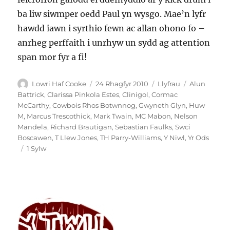
ba liw siwmper oedd Paul yn wysgo. Mae’n lyfr
hawdd iawn i syrthio fewn ac allan ohono fo –
anrheg perffaith i unrhyw un sydd ag attention
span mor fyr a fi!
Awdur
Cofnodwyd
Categorïau
Tagiau
Lowri Haf Cooke
24 Rhagfyr 2010
Llyfrau
Alun
ar
Battrick
,
Clarissa Pinkola Estes
,
Clinigol
,
Cormac
McCarthy
,
Cowbois Rhos Botwnnog
,
Gwyneth Glyn
,
Huw
M
,
Marcus Trescothick
,
Mark Twain
,
MC Mabon
,
Nelson
Mandela
,
Richard Brautigan
,
Sebastian Faulks
,
Swci
Boscawen
,
T Llew Jones
,
TH Parry-Williams
,
Y Niwl
,
Yr Ods
ar
1 Sylw
Miri
munud
ola
–
pigion
o
lyfrau