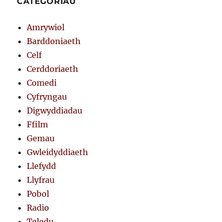
CATEGORÏAU
Amrywiol
Barddoniaeth
Celf
Cerddoriaeth
Comedi
Cyfryngau
Digwyddiadau
Ffilm
Gemau
Gwleidyddiaeth
Llefydd
Llyfrau
Pobol
Radio
Teledu