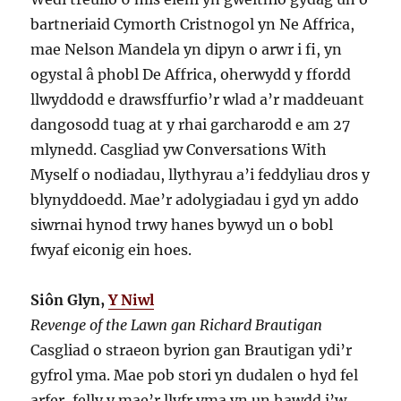
bartneriaid Cymorth Cristnogol yn Ne Affrica,
mae Nelson Mandela yn dipyn o arwr i fi, yn
ogystal â phobl De Affrica, oherwydd y ffordd
llwyddodd e drawsffurfio’r wlad a’r maddeuant
dangosodd tuag at y rhai garcharodd e am 27
mlynedd. Casgliad yw Conversations With
Myself o nodiadau, llythyrau a’i feddyliau dros y
blynyddoedd. Mae’r adolygiadau i gyd yn addo
siwrnai hynod trwy hanes bywyd un o bobl
fwyaf eiconig ein hoes.
Siôn Glyn,
Y Niwl
Revenge of the Lawn gan Richard Brautigan
Casgliad o straeon byrion gan Brautigan ydi’r
gyfrol yma. Mae pob stori yn dudalen o hyd fel
arfer, felly y mae’r llyfr yma yn un hawdd i’w