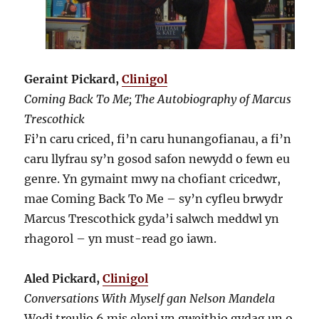
Geraint Pickard,
Clinigol
Coming Back To Me; The Autobiography of Marcus
Trescothick
Fi’n caru criced, fi’n caru hunangofianau, a fi’n
caru llyfrau sy’n gosod safon newydd o fewn eu
genre. Yn gymaint mwy na chofiant cricedwr,
mae Coming Back To Me – sy’n cyfleu brwydr
Marcus Trescothick gyda’i salwch meddwl yn
rhagorol – yn must-read go iawn.
Aled Pickard,
Clinigol
Conversations With Myself gan Nelson Mandela
Wedi treulio 6 mis eleni yn gweithio gydag un o