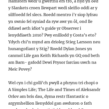
Hamsters wedi’u gwerthu ers tro, a hyd yn oed
y Slankets croen llewpart wedi sleifio oddi ar y
silffoedd fel slecs. Roedd mentro i’r siop lyfrau
yn swnio fel syniad da ryw awr yn ôl, ond lle
ddiawl aeth idiot’s guide yr Observer i
lenyddiaeth 2010? Pwy enillodd y Costa’s eto?
Ydych chi’n mynd am drioleg Stieg Larsson neu
hunangofiant y Stig? Roedd Dylan Jones yn
canmol Life gan Keith Richards yn GQ ond beth
am Barn- gafodd Dewi Prysor farciau uwch na
Meic Povey?
Wel cyn i chi golli’ch pwyll a phrynu tri chopi o
A Simples Life; The Life and Times of Aleksandr
Orlov am bris dau, dyma restr ffantastic o
argymhellion llenyddol gan awduron o fath