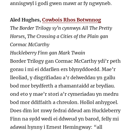
annisgwyl i godi gwen mawr ar fy ngwyneb.
Aled Hughes,
Cowbois Rhos Botwnnog
The Border Trilogy sy’n cynnwys All The Pretty
Horses, The Crossing a Cities of the Plain gan
Cormac McCarthy
Huckleberry Finn gan Mark Twain
Border Trilogy gan Cormac McCarthy ydi’r peth
gorau i mi ei ddarllen ers blynyddoedd. Mae’r
lleoliad, y disgrifiadau a’r delweddau yn gallu
bod mor brydferth a rhamantaidd ar brydiau.
ond eto y mae’r stori a’r cymeriadau yn medru
bod mor ddiffaith a chreulon. Hollol anhygoel.
Does dim lot mwy fedrai ddeud am Huckleberry
Finn na sydd wedi ei ddweud yn barod, felly mi
adawai hynny i Ernest Hemingway: “all