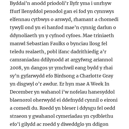
Byddai’n anodd priodoli’r llyfr yma i unrhyw
ffurf llenyddol penodol gan ei fod yn cynnwys
elfennau cytbwys o arswyd, rhamant a chomedi
tywyll ond yn ei hanfod mae’n cynnig darlun o
ddynoliaeth yn y cyfnod cyfoes. Mae triniaeth
manwl Sebastian Faulks o bynciau llosg fel
teledu realaeth, pobl ifanc dadrithiedig a’r
camraniadau ddilynodd at argyfwng ariannol
2008, yn dangos yr ymchwil eang bydd y rhai
sy’n gyfarwydd efo Birdsong a Charlotte Gray
yn disgwyl o’r awdur. Er hyn mae A Week In
December yn wahanol i’w nofelau hanesyddol
blaenorol oherwydd ei ddefnydd cynnil o eironi
a comedi du. Roedd yn bleser i ddysgu fel oedd
straeon y gwahanol cymeriadau yn cydblethu
efo’i gilydd ac roedd y diweddglo yn ddigon