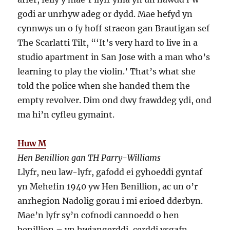
godi ar unrhyw adeg or dydd. Mae hefyd yn
cynnwys un o fy hoff straeon gan Brautigan sef
The Scarlatti Tilt, “‘It’s very hard to live in a
studio apartment in San Jose with a man who’s
learning to play the violin.’ That’s what she
told the police when she handed them the
empty revolver. Dim ond dwy frawddeg ydi, ond
ma hi’n cyfleu gymaint.
Huw M
Hen Benillion gan TH Parry-Williams
Llyfr, neu law-lyfr, gafodd ei gyhoeddi gyntaf
yn Mehefin 1940 yw Hen Benillion, ac un o’r
anrhegion Nadolig gorau i mi erioed dderbyn.
Mae’n lyfr sy’n cofnodi cannoedd o hen
benillion – yn hwiangerddi, cerddi ysgafn,