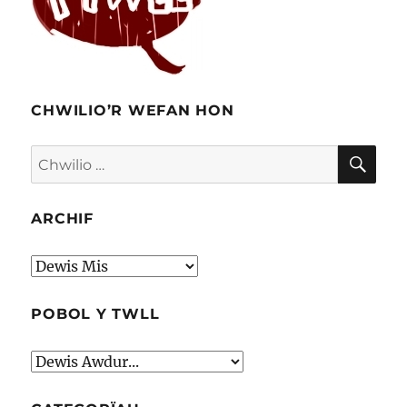
CHWILIO’R WEFAN HON
CHW
Chwilio
am:
ARCHIF
Archif
POBOL Y TWLL