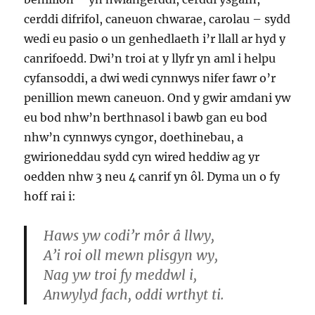
cerddi difrifol, caneuon chwarae, carolau – sydd
wedi eu pasio o un genhedlaeth i’r llall ar hyd y
canrifoedd. Dwi’n troi at y llyfr yn aml i helpu
cyfansoddi, a dwi wedi cynnwys nifer fawr o’r
penillion mewn caneuon. Ond y gwir amdani yw
eu bod nhw’n berthnasol i bawb gan eu bod
nhw’n cynnwys cyngor, doethinebau, a
gwirioneddau sydd cyn wired heddiw ag yr
oedden nhw 3 neu 4 canrif yn ôl. Dyma un o fy
hoff rai i:
Haws yw codi’r môr â llwy,
A’i roi oll mewn plisgyn wy,
Nag yw troi fy meddwl i,
Anwylyd fach, oddi wrthyt ti.