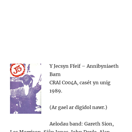
Y Jecsyn Ffeif – Annibyniaeth
Barn
CRAI C004A, casét yn unig
1989.
(Ar gael ar digidol nawr.)
Aelodau band: Gareth Sion,