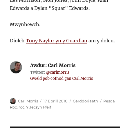
Les Morrison, Siôn Jones, John Doyle, Alan
Edwards a Dylan “Squar” Edwards.
Mwynhewch.
Diolch
Tony Naylor yn y Guardian
am y dolen.
Awdur:
Carl Morris
Twitter:
@carlmorris
Gweld pob cofnod gan Carl Morris
Awdur
Cofnodwyd
Categorïau
Tagiau
Carl Morris
17 Ebrill 2010
Cerddoriaeth
Pesda
ar
Roc
,
roc
,
Y Jecsyn Ffeif