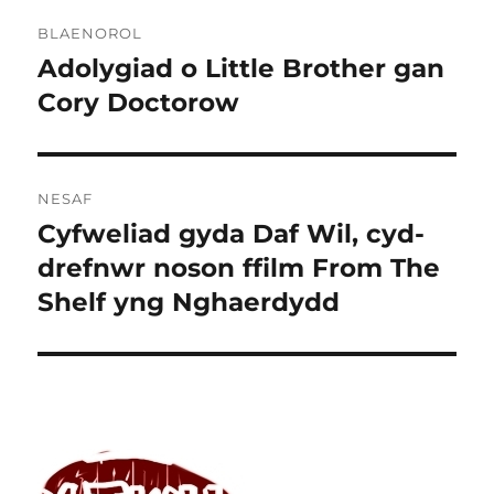
Llywio
BLAENOROL
cofnod
Adolygiad o Little Brother gan
Cofnod
blaenorol:
Cory Doctorow
NESAF
Cyfweliad gyda Daf Wil, cyd-
Cofnod
nesaf:
drefnwr noson ffilm From The
Shelf yng Nghaerdydd