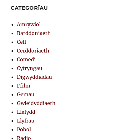
CATEGORÏAU
Amrywiol
Barddoniaeth
Celf
Cerddoriaeth
Comedi
Cyfryngau
Digwyddiadau
Ffilm
Gemau
Gwleidyddiaeth
Llefydd
Llyfrau
Pobol
Radio