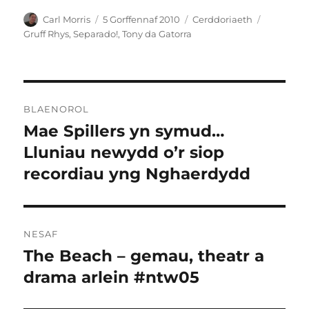
Awdur
Cofnodwyd
Categorïau
Tagiau
Carl Morris
5 Gorffennaf 2010
Cerddoriaeth
ar
Gruff Rhys
,
Separado!
,
Tony da Gatorra
Llywio
BLAENOROL
cofnod
Mae Spillers yn symud…
Cofnod
blaenorol:
Lluniau newydd o’r siop
recordiau yng Nghaerdydd
NESAF
The Beach – gemau, theatr a
Cofnod
nesaf:
drama arlein #ntw05