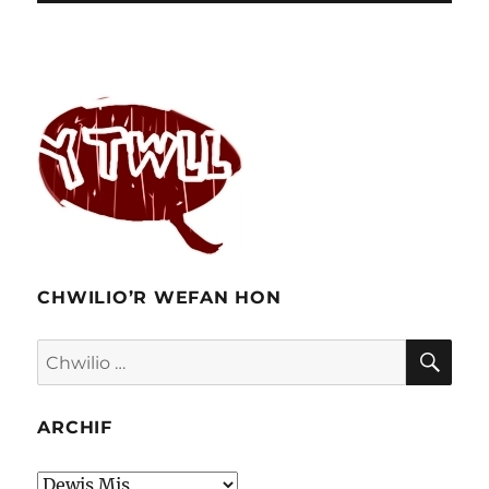
CHWILIO’R WEFAN HON
CHW
Chwilio
am:
ARCHIF
Archif