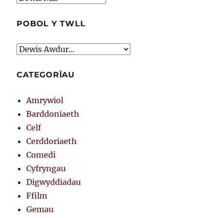
POBOL Y TWLL
CATEGORÏAU
Amrywiol
Barddoniaeth
Celf
Cerddoriaeth
Comedi
Cyfryngau
Digwyddiadau
Ffilm
Gemau