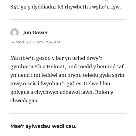
S4C yn y dyddiadur fel rhywbeth i wylio’n fyw.
Jon Gower
yn
dweud:
14 Medi 2010 am 11:34 AM
Ma nhw’n gosod y bar yn uchel drwy’r
gymhariaeth a Heimat, ond roedd y bennod 1af
yn neud i mi feddwl am brynu teledu gyda sgrin
mwy o seis i fwynhau’r gyfres. Delweddau
golygus a chychwyn addawol iawn. Rolon y
chwedegau…
Mae'r sylwadau wedi cau.