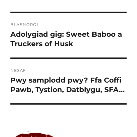
Llywio
BLAENOROL
cofnod
Adolygiad gig: Sweet Baboo a
Cofnod
blaenorol:
Truckers of Husk
NESAF
Pwy samplodd pwy? Ffa Coffi
Cofnod
nesaf:
Pawb, Tystion, Datblygu, SFA…