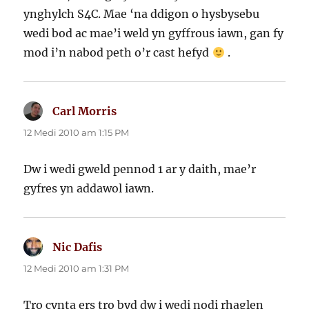
ynghylch S4C. Mae ‘na ddigon o hysbysebu
wedi bod ac mae’i weld yn gyffrous iawn, gan fy
mod i’n nabod peth o’r cast hefyd
.
Carl Morris
yn
dweud:
12 Medi 2010 am 1:15 PM
Dw i wedi gweld pennod 1 ar y daith, mae’r
gyfres yn addawol iawn.
Nic Dafis
yn
dweud:
12 Medi 2010 am 1:31 PM
Tro cynta ers tro byd dw i wedi nodi rhaglen