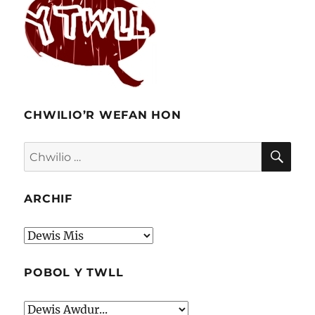
CHWILIO’R WEFAN HON
CHW
Chwilio
am:
ARCHIF
Archif
POBOL Y TWLL