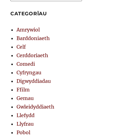
CATEGORÏAU
Amrywiol
Barddoniaeth
Celf
Cerddoriaeth
Comedi
Cyfryngau
Digwyddiadau
Ffilm
Gemau
Gwleidyddiaeth
Llefydd
Llyfrau
Pobol