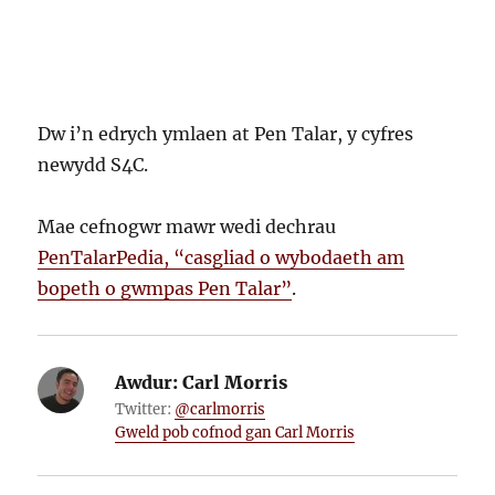
Dw i’n edrych ymlaen at Pen Talar, y cyfres
newydd S4C.
Mae cefnogwr mawr wedi dechrau
PenTalarPedia, “casgliad o wybodaeth am
bopeth o gwmpas Pen Talar”
.
Awdur:
Carl Morris
Twitter:
@carlmorris
Gweld pob cofnod gan Carl Morris