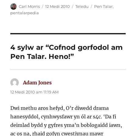
Awdur
Cofnodwyd
Categorïau
Tagiau
Carl Morris
12 Medi 2010
Teledu
Pen Talar
,
ar
pentalarpedia
4 sylw ar “Cofnod gorfodol am
Pen Talar. Heno!”
Adam Jones
yn
dweud:
12 Medi 2010 am 11:19 AM
Dwi methu aros hefyd, O’r diwedd drama
hanesyddol, cynhwysfawr yn ól ar s4c. ‘Da fi
deimlad bydd y gyfres yma’n boblogaidd iawn,
ac os na, rhaid gofyn cwestiynau mawr