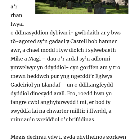
a’r
rhan
fwyaf
o ddinasyddion dybiwn i- gwibdaith ar y bws
tô-agored sy’n gadael y Castell bob hanner
awr, a chael modd i fyw diolch i sylwebaeth
Mike a Magi – dau o’r ardal sy’n adlonni
ymwelwyr yn ddyddiol- cyn gorffen am y tro
mewn heddwch pur yng ngerddi’r Eglwys
Gadeiriol yn Llandaf – un o ddihangfeydd
dyddiol dinesydd arall. Eto, roedd hwn yn
fangre cwbl anghyfarwydd i mi, er bod fy
swyddfa lai na chwarter milltir i ffwrdd, a
minnau’n wreiddiol o’r brifddinas.
Megis dechrau ydw i, gyda phythefnos gorlawn