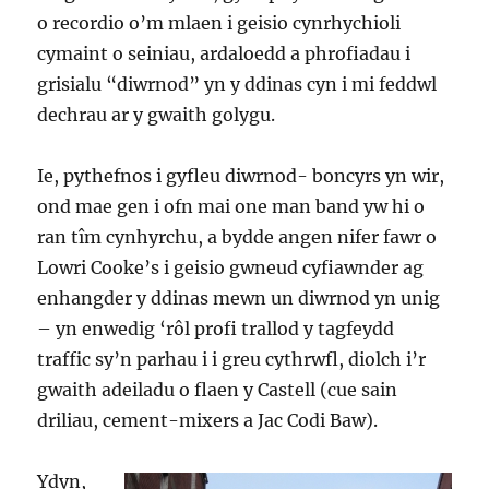
o recordio o’m mlaen i geisio cynrhychioli
cymaint o seiniau, ardaloedd a phrofiadau i
grisialu “diwrnod” yn y ddinas cyn i mi feddwl
dechrau ar y gwaith golygu.
Ie, pythefnos i gyfleu diwrnod- boncyrs yn wir,
ond mae gen i ofn mai one man band yw hi o
ran tîm cynhyrchu, a bydde angen nifer fawr o
Lowri Cooke’s i geisio gwneud cyfiawnder ag
enhangder y ddinas mewn un diwrnod yn unig
– yn enwedig ‘rôl profi trallod y tagfeydd
traffic sy’n parhau i i greu cythrwfl, diolch i’r
gwaith adeiladu o flaen y Castell (cue sain
driliau, cement-mixers a Jac Codi Baw).
Ydyn,