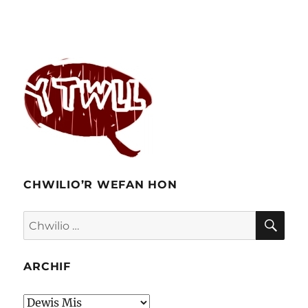
CHWILIO’R WEFAN HON
CHW
Chwilio
am:
ARCHIF
Archif