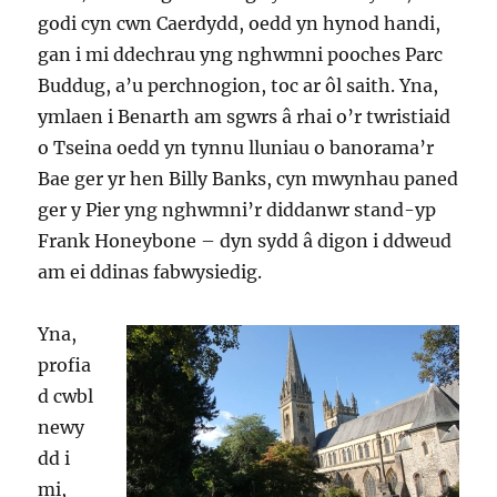
godi cyn cwn Caerdydd, oedd yn hynod handi,
gan i mi ddechrau yng nghwmni pooches Parc
Buddug, a’u perchnogion, toc ar ôl saith. Yna,
ymlaen i Benarth am sgwrs â rhai o’r twristiaid
o Tseina oedd yn tynnu lluniau o banorama’r
Bae ger yr hen Billy Banks, cyn mwynhau paned
ger y Pier yng nghwmni’r diddanwr stand-yp
Frank Honeybone – dyn sydd â digon i ddweud
am ei ddinas fabwysiedig.
Yna,
profia
d cwbl
newy
dd i
mi,