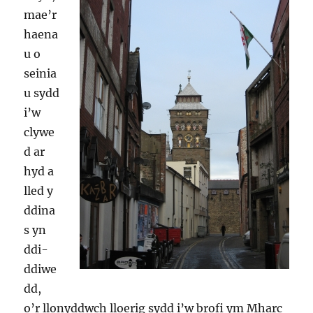
mae’r
haena
u o
seinia
u sydd
i’w
clywe
d ar
hyd a
lled y
ddina
s yn
ddi-
ddiwe
dd,
o’r llonyddwch lloerig sydd i’w brofi ym Mharc