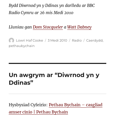
Bydd Diwrnod yn y Ddinas yn darlledu ar BBC
Radio Cymru ar 26 mis Medi 2010
Lluniau gan
Dom Stocqueler
a
Watt Dabney
Awdur
Cofnodwyd
Categorïau
Tagiau
Lowri Haf Cooke
3 Medi 2010
Radio
Caerdydd
,
ar
pethaubychain
Un awgrym ar “Diwrnod yn y
Ddinas”
Hysbysiad Cyfeirio:
Pethau Bychain – casgliad
amser cinio | Pethau Bychain