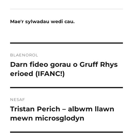
Mae'r sylwadau wedi cau.
Llywio
BLAENOROL
cofnod
Darn fideo gorau o Gruff Rhys
Cofnod
blaenorol:
erioed (IFANC!)
NESAF
Tristan Perich – albwm llawn
Cofnod
nesaf:
mewn microsglodyn