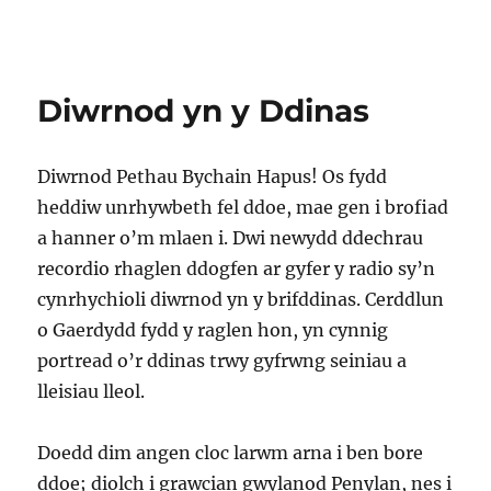
Diwrnod yn y Ddinas
Diwrnod Pethau Bychain Hapus! Os fydd
heddiw unrhywbeth fel ddoe, mae gen i brofiad
a hanner o’m mlaen i. Dwi newydd ddechrau
recordio rhaglen ddogfen ar gyfer y radio sy’n
cynrhychioli diwrnod yn y brifddinas. Cerddlun
o Gaerdydd fydd y raglen hon, yn cynnig
portread o’r ddinas trwy gyfrwng seiniau a
lleisiau lleol.
Doedd dim angen cloc larwm arna i ben bore
ddoe; diolch i grawcian gwylanod Penylan, nes i