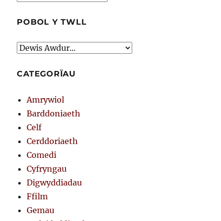
POBOL Y TWLL
CATEGORÏAU
Amrywiol
Barddoniaeth
Celf
Cerddoriaeth
Comedi
Cyfryngau
Digwyddiadau
Ffilm
Gemau