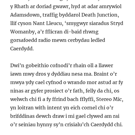
y Rhath ar doriad gwawr, hyd at adar amrywiol
Adamsdown, traffig byddarol Death Junction,
llif cyson Nant Lleucu, ‘smygwyr siaradus Stryd
Womanby, a’r fflicran di-baid rhwng
gorsafoedd radio mewn cerbydau ledled
Caerdydd.
Dwi’n gobeithio cofnodi’r rhain oll a llawer
iawn mwy dros y dyddiau nesa ma. Braint o’r
mwya ydy cael cyfnod o wrando mor astud ar fy
ninas ar gyfer prosiect o’r fath, felly da chi, os
welwch chi fi a fy ffrind bach fflyffi, Stereo Mic,
yn loitran with intent yn eich cornel chi o’r
brifddinas dewch draw i mi gael clywed am rai
o’r seiniau hynny sy’n crisialu’ch Caerdydd chi.