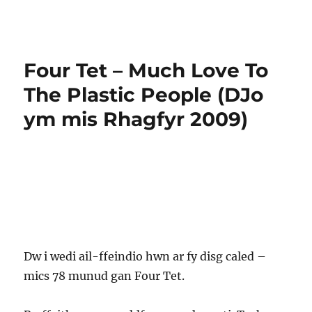
Four Tet – Much Love To
The Plastic People (DJo
ym mis Rhagfyr 2009)
Dw i wedi ail-ffeindio hwn ar fy disg caled –
mics 78 munud gan Four Tet.