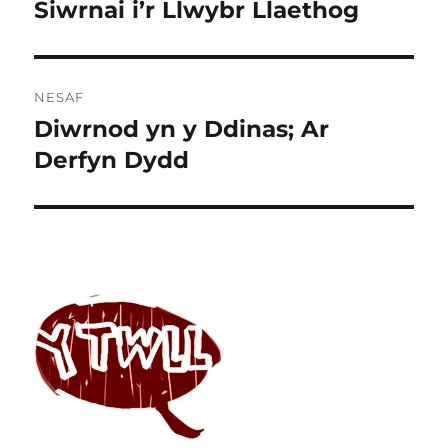
cofnod
Siwrnai i’r Llwybr Llaethog
Cofnod
blaenorol:
NESAF
Diwrnod yn y Ddinas; Ar
Cofnod
nesaf:
Derfyn Dydd