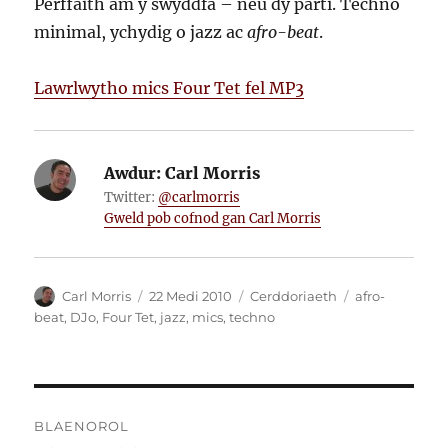
Perffaith am y swyddfa – neu dy parti. Techno
minimal, ychydig o jazz ac
afro-beat
.
Lawrlwytho mics Four Tet fel MP3
Awdur:
Carl Morris
Twitter:
@carlmorris
Gweld pob cofnod gan Carl Morris
Awdur
Cofnodwyd
Categorïau
Tagiau
Carl Morris
22 Medi 2010
Cerddoriaeth
afro-
ar
beat
,
DJo
,
Four Tet
,
jazz
,
mics
,
techno
Llywio
BLAENOROL