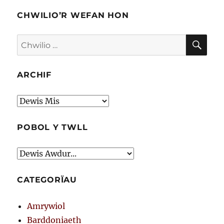
CHWILIO’R WEFAN HON
CHW
Chwilio
am:
ARCHIF
Archif
POBOL Y TWLL
CATEGORÏAU
Amrywiol
Barddoniaeth