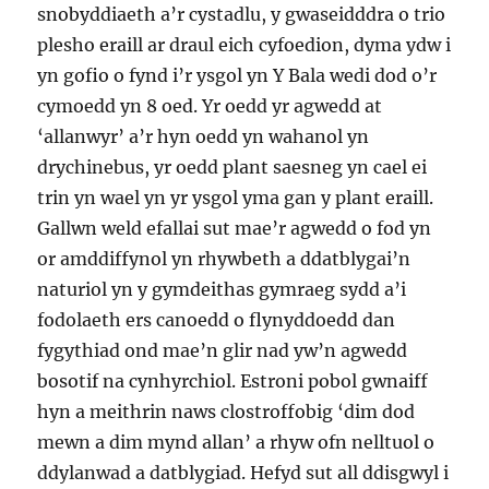
snobyddiaeth a’r cystadlu, y gwaseidddra o trio
plesho eraill ar draul eich cyfoedion, dyma ydw i
yn gofio o fynd i’r ysgol yn Y Bala wedi dod o’r
cymoedd yn 8 oed. Yr oedd yr agwedd at
‘allanwyr’ a’r hyn oedd yn wahanol yn
drychinebus, yr oedd plant saesneg yn cael ei
trin yn wael yn yr ysgol yma gan y plant eraill.
Gallwn weld efallai sut mae’r agwedd o fod yn
or amddiffynol yn rhywbeth a ddatblygai’n
naturiol yn y gymdeithas gymraeg sydd a’i
fodolaeth ers canoedd o flynyddoedd dan
fygythiad ond mae’n glir nad yw’n agwedd
bosotif na cynhyrchiol. Estroni pobol gwnaiff
hyn a meithrin naws clostroffobig ‘dim dod
mewn a dim mynd allan’ a rhyw ofn nelltuol o
ddylanwad a datblygiad. Hefyd sut all ddisgwyl i