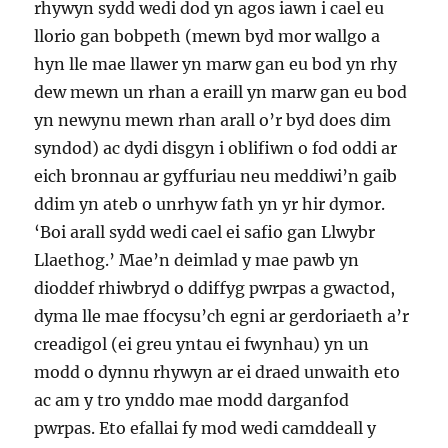
rhywyn sydd wedi dod yn agos iawn i cael eu
llorio gan bobpeth (mewn byd mor wallgo a
hyn lle mae llawer yn marw gan eu bod yn rhy
dew mewn un rhan a eraill yn marw gan eu bod
yn newynu mewn rhan arall o’r byd does dim
syndod) ac dydi disgyn i oblifiwn o fod oddi ar
eich bronnau ar gyffuriau neu meddiwi’n gaib
ddim yn ateb o unrhyw fath yn yr hir dymor.
‘Boi arall sydd wedi cael ei safio gan Llwybr
Llaethog.’ Mae’n deimlad y mae pawb yn
dioddef rhiwbryd o ddiffyg pwrpas a gwactod,
dyma lle mae ffocysu’ch egni ar gerdoriaeth a’r
creadigol (ei greu yntau ei fwynhau) yn un
modd o dynnu rhywyn ar ei draed unwaith eto
ac am y tro ynddo mae modd darganfod
pwrpas. Eto efallai fy mod wedi camddeall y