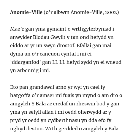
Anomie-Ville
(o’r albwm Anomie-Ville, 2002)
Mae’r gan yma gymaint o wrthgyferbyniad i
anwylder Blodau Gwyllt y tan ond hefydd yn
eiddo ar yr un swyn drostof. Efallai gan mai
dyma un o’r caneuon cyntaf i mi ei
‘ddarganfod’ gan LL LL hefyd sydd yn ei wneud
yn arbennig i mi.
Eto pan grandawaf arno yr wyf yn cael fy
hatgoffa o’r amser mi fuais yn mynd o am dro o
amgylch Y Bala ac credaf un rheswm bod y gan
yma yn sefyll allan i mi oedd oherwydd ar y
pryd yr oedd yn cydberthnasu yn dda efo fy
nghyd destun. Wrth gerdded o amgylch y Bala