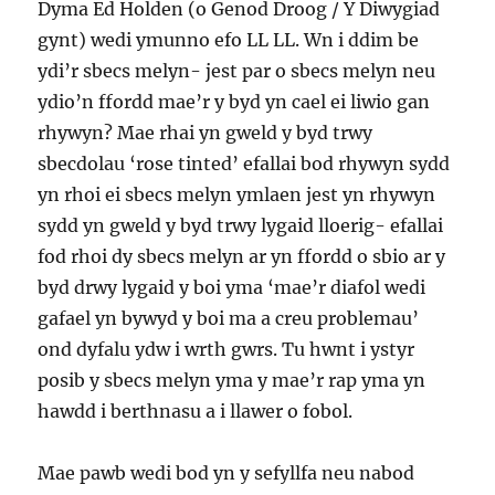
Dyma Ed Holden (o Genod Droog / Y Diwygiad
gynt) wedi ymunno efo LL LL. Wn i ddim be
ydi’r sbecs melyn- jest par o sbecs melyn neu
ydio’n ffordd mae’r y byd yn cael ei liwio gan
rhywyn? Mae rhai yn gweld y byd trwy
sbecdolau ‘rose tinted’ efallai bod rhywyn sydd
yn rhoi ei sbecs melyn ymlaen jest yn rhywyn
sydd yn gweld y byd trwy lygaid lloerig- efallai
fod rhoi dy sbecs melyn ar yn ffordd o sbio ar y
byd drwy lygaid y boi yma ‘mae’r diafol wedi
gafael yn bywyd y boi ma a creu problemau’
ond dyfalu ydw i wrth gwrs. Tu hwnt i ystyr
posib y sbecs melyn yma y mae’r rap yma yn
hawdd i berthnasu a i llawer o fobol.
Mae pawb wedi bod yn y sefyllfa neu nabod