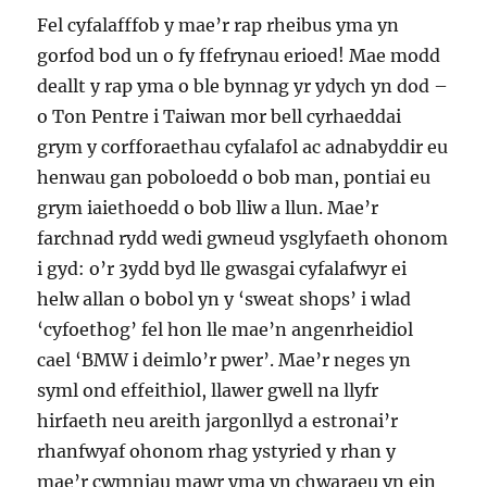
Fel cyfalafffob y mae’r rap rheibus yma yn
gorfod bod un o fy ffefrynau erioed! Mae modd
deallt y rap yma o ble bynnag yr ydych yn dod –
o Ton Pentre i Taiwan mor bell cyrhaeddai
grym y corfforaethau cyfalafol ac adnabyddir eu
henwau gan poboloedd o bob man, pontiai eu
grym iaiethoedd o bob lliw a llun. Mae’r
farchnad rydd wedi gwneud ysglyfaeth ohonom
i gyd: o’r 3ydd byd lle gwasgai cyfalafwyr ei
helw allan o bobol yn y ‘sweat shops’ i wlad
‘cyfoethog’ fel hon lle mae’n angenrheidiol
cael ‘BMW i deimlo’r pwer’. Mae’r neges yn
syml ond effeithiol, llawer gwell na llyfr
hirfaeth neu areith jargonllyd a estronai’r
rhanfwyaf ohonom rhag ystyried y rhan y
mae’r cwmniau mawr yma yn chwaraeu yn ein