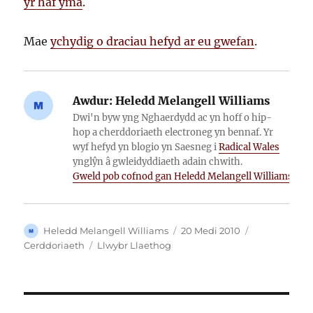
yr haf yma
.
Mae
ychydig o draciau hefyd ar eu gwefan
.
Awdur:
Heledd Melangell Williams
Dwi'n byw yng Nghaerdydd ac yn hoff o hip-
hop a cherddoriaeth electroneg yn bennaf. Yr
wyf hefyd yn blogio yn Saesneg i
Radical Wales
ynglŷn â gwleidyddiaeth adain chwith.
Gweld pob cofnod gan Heledd Melangell Williams
Awdur
Cofnodwyd
Categorïau
Heledd Melangell Williams
20 Medi 2010
ar
Tagiau
Cerddoriaeth
Llwybr Llaethog