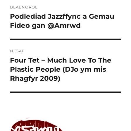
Llywio
BLAENOROL
cofnod
Podlediad Jazzffync a Gemau
Cofnod
blaenorol:
Fideo gan @Amrwd
NESAF
Four Tet – Much Love To The
Cofnod
nesaf:
Plastic People (DJo ym mis
Rhagfyr 2009)