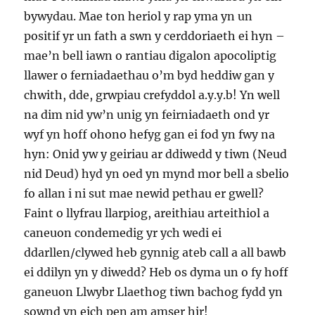
bywydau. Mae ton heriol y rap yma yn un
positif yr un fath a swn y cerddoriaeth ei hyn –
mae’n bell iawn o rantiau digalon apocoliptig
llawer o ferniadaethau o’m byd heddiw gan y
chwith, dde, grwpiau crefyddol a.y.y.b! Yn well
na dim nid yw’n unig yn feirniadaeth ond yr
wyf yn hoff ohono hefyg gan ei fod yn fwy na
hyn: Onid yw y geiriau ar ddiwedd y tiwn (Neud
nid Deud) hyd yn oed yn mynd mor bell a sbelio
fo allan i ni sut mae newid pethau er gwell?
Faint o llyfrau llarpiog, areithiau arteithiol a
caneuon condemedig yr ych wedi ei
ddarllen/clywed heb gynnig ateb call a all bawb
ei ddilyn yn y diwedd? Heb os dyma un o fy hoff
ganeuon Llwybr Llaethog tiwn bachog fydd yn
sownd yn eich pen am amser hir!