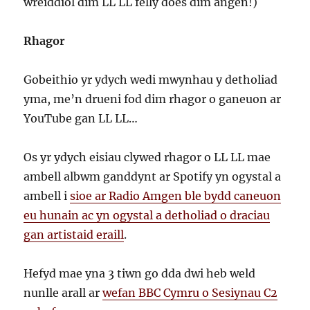
wreiddiol dim LL LL felly does dim angen!)
Rhagor
Gobeithio yr ydych wedi mwynhau y detholiad
yma, me’n drueni fod dim rhagor o ganeuon ar
YouTube gan LL LL…
Os yr ydych eisiau clywed rhagor o LL LL mae
ambell albwm ganddynt ar Spotify yn ogystal a
ambell i
sioe ar Radio Amgen ble bydd caneuon
eu hunain ac yn ogystal a detholiad o draciau
gan artistaid eraill
.
Hefyd mae yna 3 tiwn go dda dwi heb weld
nunlle arall ar
wefan BBC Cymru o Sesiynau C2