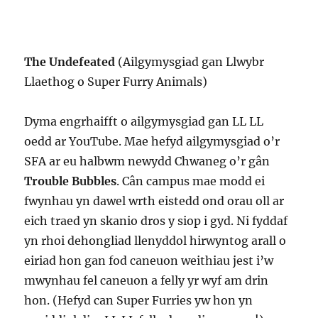
The Undefeated
(Ailgymysgiad gan Llwybr
Llaethog o Super Furry Animals)
Dyma engrhaifft o ailgymysgiad gan LL LL
oedd ar YouTube. Mae hefyd ailgymysgiad o’r
SFA ar eu halbwm newydd Chwaneg o’r gân
Trouble Bubbles
. Cân campus mae modd ei
fwynhau yn dawel wrth eistedd ond orau oll ar
eich traed yn skanio dros y siop i gyd. Ni fyddaf
yn rhoi dehongliad llenyddol hirwyntog arall o
eiriad hon gan fod caneuon weithiau jest i’w
mwynhau fel caneuon a felly yr wyf am drin
hon. (Hefyd can Super Furries yw hon yn