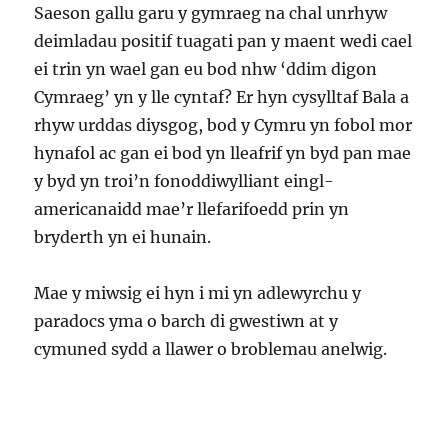
Saeson gallu garu y gymraeg na chal unrhyw
deimladau positif tuagati pan y maent wedi cael
ei trin yn wael gan eu bod nhw ‘ddim digon
Cymraeg’ yn y lle cyntaf? Er hyn cysylltaf Bala a
rhyw urddas diysgog, bod y Cymru yn fobol mor
hynafol ac gan ei bod yn lleafrif yn byd pan mae
y byd yn troi’n fonoddiwylliant eingl-
americanaidd mae’r llefarifoedd prin yn
bryderth yn ei hunain.
Mae y miwsig ei hyn i mi yn adlewyrchu y
paradocs yma o barch di gwestiwn at y
cymuned sydd a llawer o broblemau anelwig.