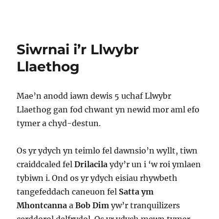
Siwrnai i’r Llwybr
Llaethog
Mae’n anodd iawn dewis 5 uchaf Llwybr
Llaethog gan fod chwant yn newid mor aml efo
tymer a chyd-destun.
Os yr ydych yn teimlo fel dawnsio’n wyllt, tiwn
craiddcaled fel
Drilacila
ydy’r un i ‘w roi ymlaen
tybiwn i. Ond os yr ydych eisiau rhywbeth
tangefeddach caneuon fel
Satta ym
Mhontcanna
a
Bob Dim
yw’r tranquilizers