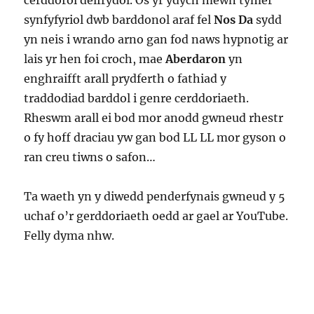
cerddorol delfrydol. Os yr ydych mewn tymer
synfyfyriol dwb barddonol araf fel
Nos Da
sydd
yn neis i wrando arno gan fod naws hypnotig ar
lais yr hen foi croch, mae
Aberdaron
yn
enghraifft arall prydferth o fathiad y
traddodiad barddol i genre cerddoriaeth.
Rheswm arall ei bod mor anodd gwneud rhestr
o fy hoff draciau yw gan bod LL LL mor gyson o
ran creu tiwns o safon…
Ta waeth yn y diwedd penderfynais gwneud y 5
uchaf o’r gerddoriaeth oedd ar gael ar YouTube.
Felly dyma nhw.