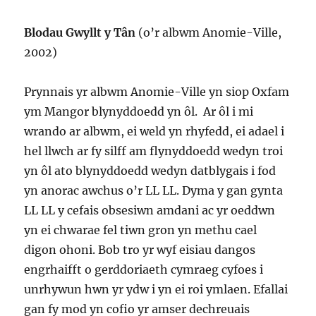
Blodau Gwyllt y Tân
(o’r albwm Anomie-Ville,
2002)
Prynnais yr albwm Anomie-Ville yn siop Oxfam
ym Mangor blynyddoedd yn ôl. Ar ôl i mi
wrando ar albwm, ei weld yn rhyfedd, ei adael i
hel llwch ar fy silff am flynyddoedd wedyn troi
yn ôl ato blynyddoedd wedyn datblygais i fod
yn anorac awchus o’r LL LL. Dyma y gan gynta
LL LL y cefais obsesiwn amdani ac yr oeddwn
yn ei chwarae fel tiwn gron yn methu cael
digon ohoni. Bob tro yr wyf eisiau dangos
engrhaifft o gerddoriaeth cymraeg cyfoes i
unrhywun hwn yr ydw i yn ei roi ymlaen. Efallai
gan fy mod yn cofio yr amser dechreuais