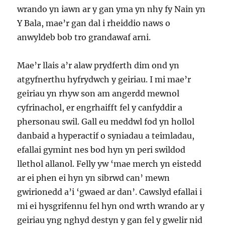
wrando yn iawn ar y gan yma yn nhy fy Nain yn
Y Bala, mae’r gan dal i rheiddio naws o
anwyldeb bob tro grandawaf arni.
Mae’r llais a’r alaw prydferth dim ond yn
atgyfnerthu hyfrydwch y geiriau. I mi mae’r
geiriau yn rhyw son am angerdd mewnol
cyfrinachol, er engrhaifft fel y canfyddir a
phersonau swil. Gall eu meddwl fod yn hollol
danbaid a hyperactif o syniadau a teimladau,
efallai gymint nes bod hyn yn peri swildod
llethol allanol. Felly yw ‘mae merch yn eistedd
ar ei phen ei hyn yn sibrwd can’ mewn
gwirionedd a’i ‘gwaed ar dan’. Cawslyd efallai i
mi ei hysgrifennu fel hyn ond wrth wrando ar y
geiriau yng nghyd destyn y gan fel y gwelir nid