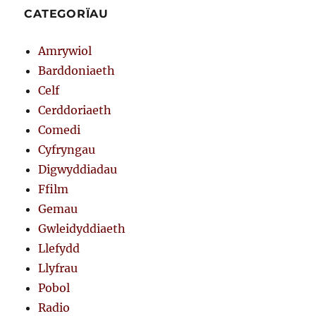
CATEGORÏAU
Amrywiol
Barddoniaeth
Celf
Cerddoriaeth
Comedi
Cyfryngau
Digwyddiadau
Ffilm
Gemau
Gwleidyddiaeth
Llefydd
Llyfrau
Pobol
Radio