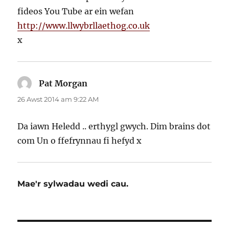
fideos You Tube ar ein wefan
http://www.llwybrllaethog.co.uk
x
Pat Morgan
yn
dweud:
26 Awst 2014 am 9:22 AM
Da iawn Heledd .. erthygl gwych. Dim brains dot
com Un o ffefrynnau fi hefyd x
Mae'r sylwadau wedi cau.