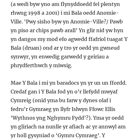
(a wedi byw yno am flynyddoedd fel plentyn
rhwng 1998 a 2001) i mi Bala oedd Anomie-
Ville. ‘Pwy sisho byw yn Anomie-Ville?/ Pawb
yn piso ar chips pawb arall’ Yn glir nid yw hyn
yn dangos my mod efo agwedd ffafriol tuagat Y
Bala (druan) ond ar y tro yr oedd yn gwneud
synwyr, yn enwedig garwedd y geiriau a
phrydferthwch y miwsig.
Mae Y Bala i mi yn baradocs yn yr un un ffordd.
Credaf gan i Y Bala fod yn o’r llefydd mwyaf
Cymreig (onid yma bu farw y dynes olaf i
fedru’r Gymraeg yn llyfr Islwyn Ffowc Ellis
‘Wythnos yng Nghymru Fydd’?). Yma yr oedd
yn gliriach na nunlle yr afiach ac yr annwyl am
yr holl gysyniad o ‘Gymru Cymraeg’. Y