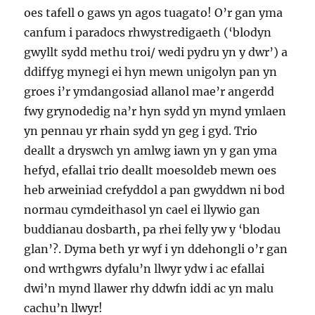
oes tafell o gaws yn agos tuagato! O’r gan yma
canfum i paradocs rhwystredigaeth (‘blodyn
gwyllt sydd methu troi/ wedi pydru yn y dwr’) a
ddiffyg mynegi ei hyn mewn unigolyn pan yn
groes i’r ymdangosiad allanol mae’r angerdd
fwy grynodedig na’r hyn sydd yn mynd ymlaen
yn pennau yr rhain sydd yn geg i gyd. Trio
deallt a dryswch yn amlwg iawn yn y gan yma
hefyd, efallai trio deallt moesoldeb mewn oes
heb arweiniad crefyddol a pan gwyddwn ni bod
normau cymdeithasol yn cael ei llywio gan
buddianau dosbarth, pa rhei felly yw y ‘blodau
glan’?. Dyma beth yr wyf i yn ddehongli o’r gan
ond wrthgwrs dyfalu’n llwyr ydw i ac efallai
dwi’n mynd llawer rhy ddwfn iddi ac yn malu
cachu’n llwyr!