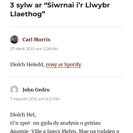
3 sylw ar “Siwrnai i’r Llwybr
Llaethog”
Carl Morris
yn
dweud:
27 Medi 2010 am 2:28 AM
Diolch Heledd,
mwy ar Spotify
.
John Gedru
yn
dweud:
7 Mawrth 2012 am 5:12 PM
Diolch Hel,
ti’n spot-on gyda dy analysis o geiriau
Anomie-Ville a Specs Melyn. Mae na tudalen o