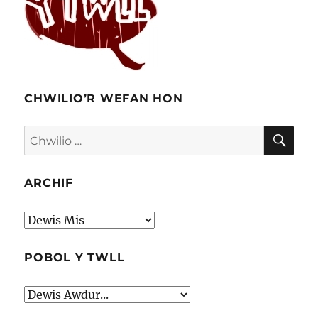
CHWILIO’R WEFAN HON
CHW
Chwilio
am:
ARCHIF
Archif
POBOL Y TWLL