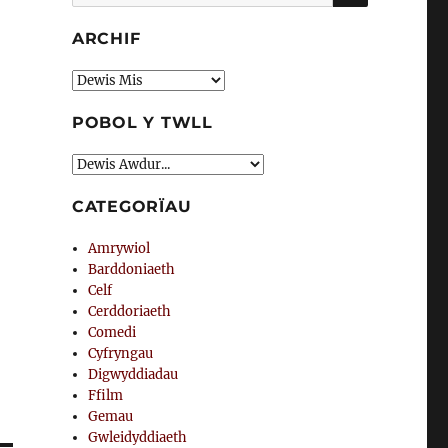
am:
ARCHIF
Archif
POBOL Y TWLL
CATEGORÏAU
Amrywiol
Barddoniaeth
Celf
Cerddoriaeth
Comedi
Cyfryngau
Digwyddiadau
Ffilm
Gemau
Gwleidyddiaeth