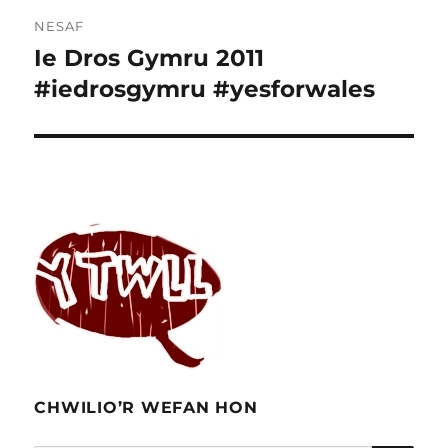
NESAF
Ie Dros Gymru 2011
Cofnod
nesaf:
#iedrosgymru #yesforwales
CHWILIO’R WEFAN HON