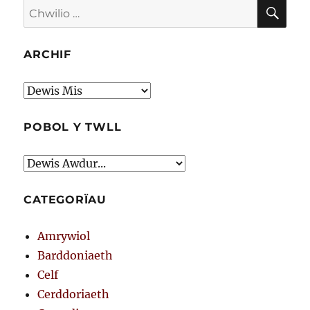
CHW
Chwilio
am:
ARCHIF
Archif
POBOL Y TWLL
CATEGORÏAU
Amrywiol
Barddoniaeth
Celf
Cerddoriaeth