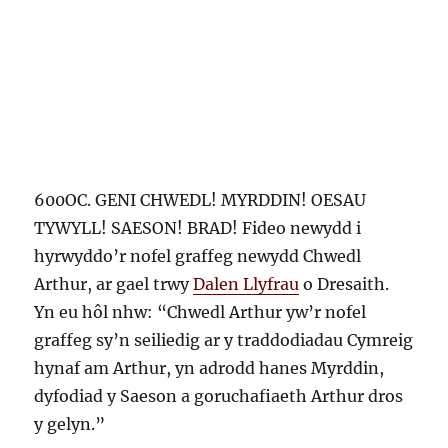
600OC. GENI CHWEDL! MYRDDIN! OESAU
TYWYLL! SAESON! BRAD! Fideo newydd i
hyrwyddo’r nofel graffeg newydd Chwedl
Arthur, ar gael trwy
Dalen Llyfrau
o Dresaith.
Yn eu hôl nhw: “Chwedl Arthur yw’r nofel
graffeg sy’n seiliedig ar y traddodiadau Cymreig
hynaf am Arthur, yn adrodd hanes Myrddin,
dyfodiad y Saeson a goruchafiaeth Arthur dros
y gelyn.”