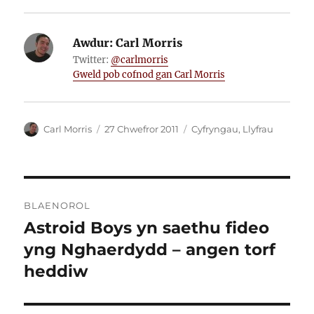
Awdur:
Carl Morris
Twitter:
@carlmorris
Gweld pob cofnod gan Carl Morris
Awdur
Cofnodwyd
Categorïau
Carl Morris
27 Chwefror 2011
Cyfryngau
,
Llyfrau
ar
Llywio
BLAENOROL
cofnod
Astroid Boys yn saethu fideo
Cofnod
blaenorol:
yng Nghaerdydd – angen torf
heddiw