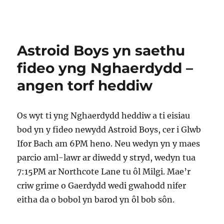
Astroid Boys yn saethu
fideo yng Nghaerdydd –
angen torf heddiw
Os wyt ti yng Nghaerdydd heddiw a ti eisiau
bod yn y fideo newydd Astroid Boys, cer i Glwb
Ifor Bach am 6PM heno. Neu wedyn yn y maes
parcio aml-lawr ar diwedd y stryd, wedyn tua
7:15PM ar Northcote Lane tu ôl Milgi. Mae’r
criw grime o Gaerdydd wedi gwahodd nifer
eitha da o bobol yn barod yn ôl bob sôn.