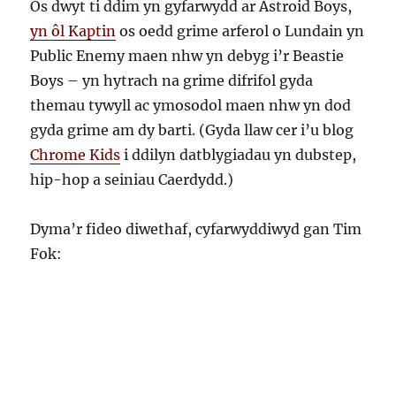
Os dwyt ti ddim yn gyfarwydd ar Astroid Boys,
yn ôl Kaptin
os oedd grime arferol o Lundain yn
Public Enemy maen nhw yn debyg i’r Beastie
Boys – yn hytrach na grime difrifol gyda
themau tywyll ac ymosodol maen nhw yn dod
gyda grime am dy barti. (Gyda llaw cer i’u blog
Chrome Kids
i ddilyn datblygiadau yn dubstep,
hip-hop a seiniau Caerdydd.)
Dyma’r fideo diwethaf, cyfarwyddiwyd gan Tim
Fok: