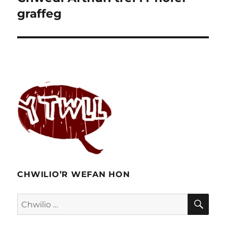
nesaf:
graffeg
CHWILIO’R WEFAN HON
CHW
Chwilio
am: