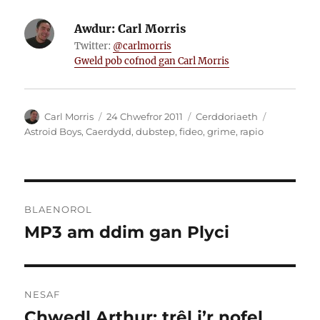
Awdur:
Carl Morris
Twitter:
@carlmorris
Gweld pob cofnod gan Carl Morris
Awdur
Cofnodwyd
Categorïau
Tagiau
Carl Morris
24 Chwefror 2011
Cerddoriaeth
ar
Astroid Boys
,
Caerdydd
,
dubstep
,
fideo
,
grime
,
rapio
Llywio
BLAENOROL
cofnod
MP3 am ddim gan Plyci
Cofnod
blaenorol:
NESAF
Chwedl Arthur: trêl i’r nofel
Cofnod