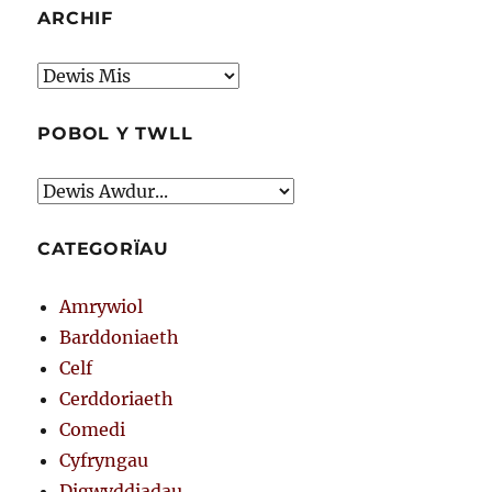
ARCHIF
Archif
POBOL Y TWLL
CATEGORÏAU
Amrywiol
Barddoniaeth
Celf
Cerddoriaeth
Comedi
Cyfryngau
Digwyddiadau