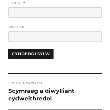
E-BOST
*
GWEFAN
Llywio
CYHOEDDWYD YN
cofnod
Scymraeg a diwylliant
cydweithredol