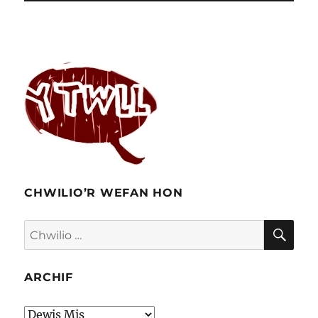
CHWILIO’R WEFAN HON
CHW
Chwilio
am:
ARCHIF
Archif