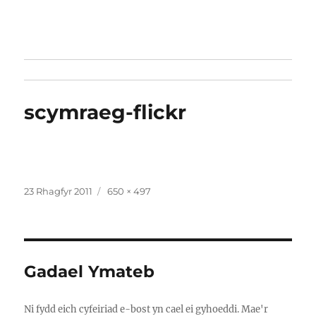
scymraeg-flickr
Cofnodwyd
Maint
23 Rhagfyr 2011
650 × 497
ar
llawn
Gadael Ymateb
Ni fydd eich cyfeiriad e-bost yn cael ei gyhoeddi.
Mae'r