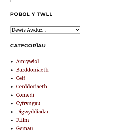
POBOL Y TWLL
CATEGORÏAU
Amrywiol
Barddoniaeth
Celf
Cerddoriaeth
Comedi
Cyfryngau
Digwyddiadau
Ffilm
Gemau