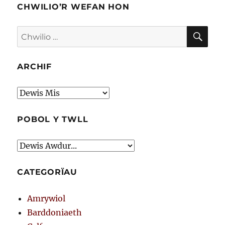
CHWILIO’R WEFAN HON
CHW
Chwilio
am:
ARCHIF
Archif
POBOL Y TWLL
CATEGORÏAU
Amrywiol
Barddoniaeth