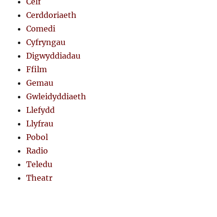
Celf
Cerddoriaeth
Comedi
Cyfryngau
Digwyddiadau
Ffilm
Gemau
Gwleidyddiaeth
Llefydd
Llyfrau
Pobol
Radio
Teledu
Theatr