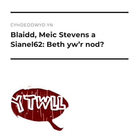
Llywio
CYHOEDDWYD YN
cofnod
Blaidd, Meic Stevens a
Sianel62: Beth yw’r nod?