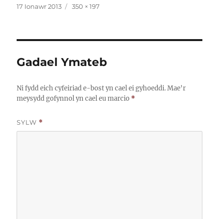
Cofnodwyd
Maint
17 Ionawr 2013
350 × 197
ar
llawn
Gadael Ymateb
Ni fydd eich cyfeiriad e-bost yn cael ei gyhoeddi.
Mae'r
meysydd gofynnol yn cael eu marcio
*
SYLW
*