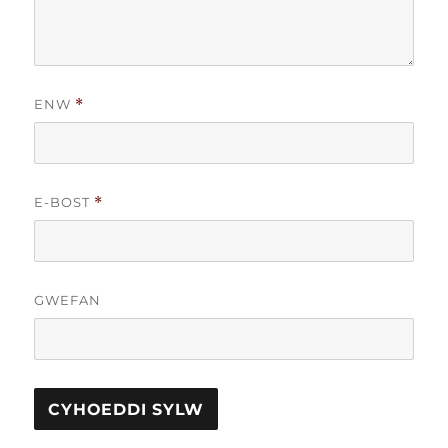
ENW
*
E-BOST
*
GWEFAN