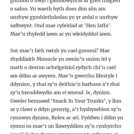
gormod o hwyl i ganolbwyntio ar greu rhaglen
o safon. Yn waeth byth does dim sôn am
unrhyw gymhlethdodau yn yr ardal o unrhyw
safbwynt. Ond mae cyfeiriad at ‘Hen Jaffa’.
Mae’n rhyfedd iawn ac yn wleidyddol iawn.
Sut mae’r fath rwtsh yn cael goroesi? Mae
rhyddiaith Monocle yn swnio’n union fel y
math o destun uchelgeisiol rydych chi’n cael
am ddim ar awyren. Mae’n gwerthu lifestyle i
ddynion, y rhai sy’n deithio’n barhaus a’r rhai
sy’n breuddwydio am ei wneud. Ie, dynion.
Gweler bennawd ‘Snack In Your Trunks’, y llun
ar y clawr o ddyn generig, a’r hysbysebion sy’n
cynnwys dynion, Rolex ac ati. Fyddwn i ddim yn
synnu os mae’r un llawryddion sy’n cynhyrchu