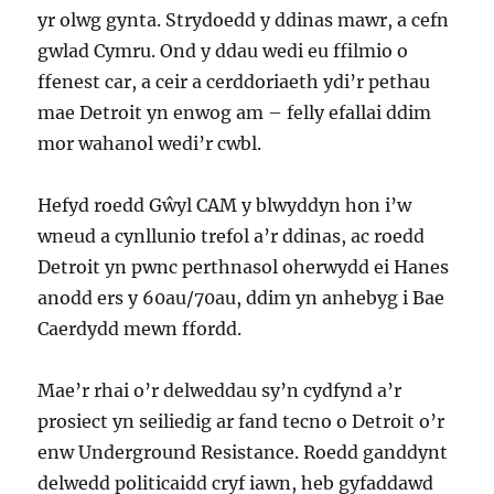
yr olwg gynta. Strydoedd y ddinas mawr, a cefn
gwlad Cymru. Ond y ddau wedi eu ffilmio o
ffenest car, a ceir a cerddoriaeth ydi’r pethau
mae Detroit yn enwog am – felly efallai ddim
mor wahanol wedi’r cwbl.
Hefyd roedd Gŵyl CAM y blwyddyn hon i’w
wneud a cynllunio trefol a’r ddinas, ac roedd
Detroit yn pwnc perthnasol oherwydd ei Hanes
anodd ers y 60au/70au, ddim yn anhebyg i Bae
Caerdydd mewn ffordd.
Mae’r rhai o’r delweddau sy’n cydfynd a’r
prosiect yn seiliedig ar fand tecno o Detroit o’r
enw Underground Resistance. Roedd ganddynt
delwedd politicaidd cryf iawn, heb gyfaddawd