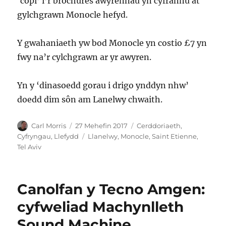
‘copi’ i’r brochures awyrennau yn cyfrannu at
gylchgrawn Monocle hefyd.
Y gwahaniaeth yw bod Monocle yn costio £7 yn
fwy na’r cylchgrawn ar yr awyren.
Yn y ‘dinasoedd gorau i drigo ynddyn nhw’
doedd dim sôn am Lanelwy chwaith.
Awdur
Cofnodwyd
Categorïau
Carl Morris
27 Mehefin 2017
Cerddoriaeth
,
ar
Tagiau
Cyfryngau
,
Llefydd
Llanelwy
,
Monocle
,
Saint Etienne
,
Tel Aviv
Canolfan y Tecno Amgen:
cyfweliad Machynlleth
Sound Machine