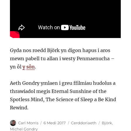
Gyda nos roedd Björk yn digon hapus i aros
mewn pabell tu allan i westy Penmaenucha –
yn ôl
y
sôn
.
Aeth Gondry ymlaen i greu ffilmiau hudolus a
thrawiadol megis Eternal Sunshine of the
Spotless Mind, The Science of Sleep a Be Kind
Rewind.
Awdur
Cofnodwyd
Categorïau
Tagiau
Carl Morris
6 Medi 2017
Cerddoriaeth
Björk
,
ar
Michel Gondry