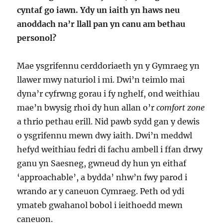
cyntaf go iawn. Ydy un iaith yn haws neu
anoddach na’r llall pan yn canu am bethau
personol?
Mae ysgrifennu cerddoriaeth yn y Gymraeg yn
llawer mwy naturiol i mi. Dwi’n teimlo mai
dyna’r cyfrwng gorau i fy nghelf, ond weithiau
mae’n bwysig rhoi dy hun allan o’r
comfort zone
a thrio pethau erill. Nid pawb sydd gan y dewis
o ysgrifennu mewn dwy iaith. Dwi’n meddwl
hefyd weithiau fedri di fachu ambell i ffan drwy
ganu yn Saesneg, gwneud dy hun yn eithaf
‘approachable’, a bydda’ nhw’n fwy parod i
wrando ar y caneuon Cymraeg. Peth od ydi
ymateb gwahanol bobol i ieithoedd mewn
caneuon.