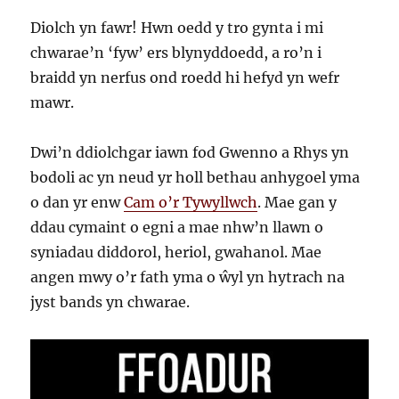
Diolch yn fawr! Hwn oedd y tro gynta i mi
chwarae’n ‘fyw’ ers blynyddoedd, a ro’n i
braidd yn nerfus ond roedd hi hefyd yn wefr
mawr.
Dwi’n ddiolchgar iawn fod Gwenno a Rhys yn
bodoli ac yn neud yr holl bethau anhygoel yma
o dan yr enw
Cam o’r Tywyllwch
. Mae gan y
ddau cymaint o egni a mae nhw’n llawn o
syniadau diddorol, heriol, gwahanol. Mae
angen mwy o’r fath yma o ŵyl yn hytrach na
jyst bands yn chwarae.