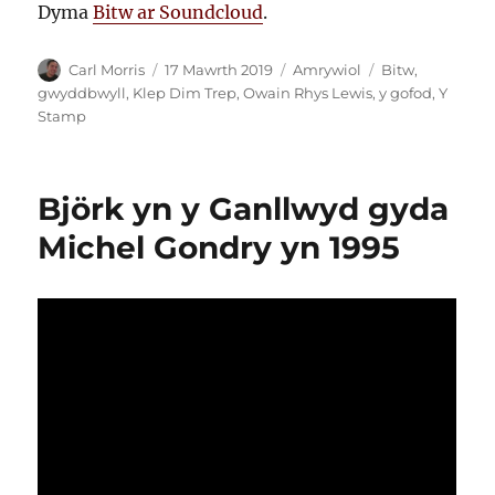
Dyma
Bitw ar Soundcloud
.
Awdur
Cofnodwyd
Categorïau
Tagiau
Carl Morris
17 Mawrth 2019
Amrywiol
Bitw
,
ar
gwyddbwyll
,
Klep Dim Trep
,
Owain Rhys Lewis
,
y gofod
,
Y
Stamp
Björk yn y Ganllwyd gyda
Michel Gondry yn 1995