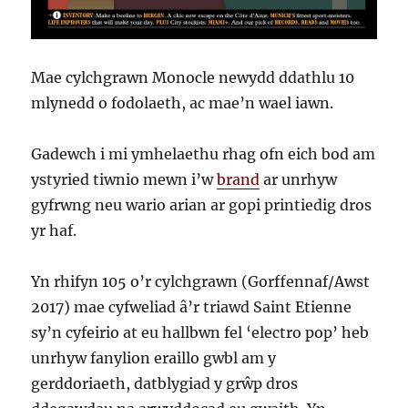
Mae cylchgrawn Monocle newydd ddathlu 10
mlynedd o fodolaeth, ac mae’n wael iawn.
Gadewch i mi ymhelaethu rhag ofn eich bod am
ystyried tiwnio mewn i’w
brand
ar unrhyw
gyfrwng neu wario arian ar gopi printiedig dros
yr haf.
Yn rhifyn 105 o’r cylchgrawn (Gorffennaf/Awst
2017) mae cyfweliad â’r triawd Saint Etienne
sy’n cyfeirio at eu hallbwn fel ‘electro pop’ heb
unrhyw fanylion eraillo gwbl am y
gerddoriaeth, datblygiad y grŵp dros