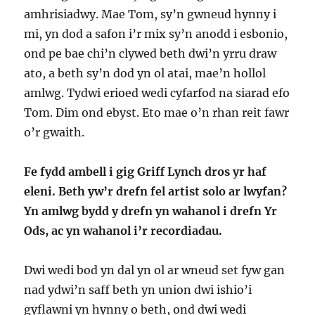
amhrisiadwy. Mae Tom, sy’n gwneud hynny i
mi, yn dod a safon i’r mix sy’n anodd i esbonio,
ond pe bae chi’n clywed beth dwi’n yrru draw
ato, a beth sy’n dod yn ol atai, mae’n hollol
amlwg. Tydwi erioed wedi cyfarfod na siarad efo
Tom. Dim ond ebyst. Eto mae o’n rhan reit fawr
o’r gwaith.
Fe fydd ambell i gig Griff Lynch dros yr haf
eleni. Beth yw’r drefn fel artist solo ar lwyfan?
Yn amlwg bydd y drefn yn wahanol i drefn Yr
Ods, ac yn wahanol i’r recordiadau.
Dwi wedi bod yn dal yn ol ar wneud set fyw gan
nad ydwi’n saff beth yn union dwi ishio’i
gyflawni yn hynny o beth, ond dwi wedi