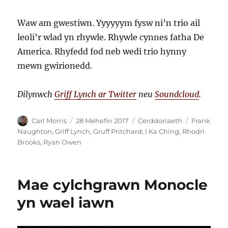
Waw am gwestiwn. Yyyyyym fysw ni’n trio ail
leoli’r wlad yn rhywle. Rhywle cynnes fatha De
America. Rhyfedd fod neb wedi trio hynny
mewn gwirionedd.
Dilynwch
Griff Lynch ar Twitter
neu
Soundcloud
.
Awdur
Cofnodwyd
Categorïau
Tagiau
Carl Morris
28 Mehefin 2017
Cerddoriaeth
Frank
ar
Naughton
,
Griff Lynch
,
Gruff Pritchard
,
I Ka Ching
,
Rhodri
Brooks
,
Ryan Owen
Mae cylchgrawn Monocle
yn wael iawn