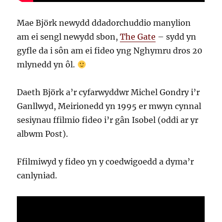
Mae Björk newydd ddadorchuddio manylion
am ei sengl newydd sbon,
The Gate
– sydd yn
gyfle da i sôn am ei fideo yng Nghymru dros 20
mlynedd yn ôl.
Daeth Björk a’r cyfarwyddwr Michel Gondry i’r
Ganllwyd, Meirionedd yn 1995 er mwyn cynnal
sesiynau ffilmio fideo i’r gân Isobel (oddi ar yr
albwm Post).
Ffilmiwyd y fideo yn y coedwigoedd a dyma’r
canlyniad.