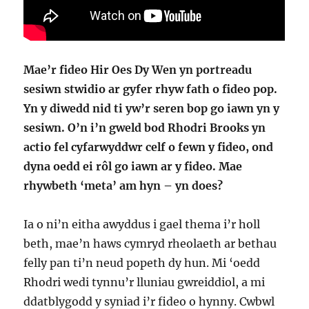
Mae’r fideo Hir Oes Dy Wen yn portreadu
sesiwn stwidio ar gyfer rhyw fath o fideo pop.
Yn y diwedd nid ti yw’r seren bop go iawn yn y
sesiwn. O’n i’n gweld bod Rhodri Brooks yn
actio fel cyfarwyddwr celf o fewn y fideo, ond
dyna oedd ei rôl go iawn ar y fideo. Mae
rhywbeth ‘meta’ am hyn – yn does?
Ia o ni’n eitha awyddus i gael thema i’r holl
beth, mae’n haws cymryd rheolaeth ar bethau
felly pan ti’n neud popeth dy hun. Mi ‘oedd
Rhodri wedi tynnu’r lluniau gwreiddiol, a mi
ddatblygodd y syniad i’r fideo o hynny. Cwbwl