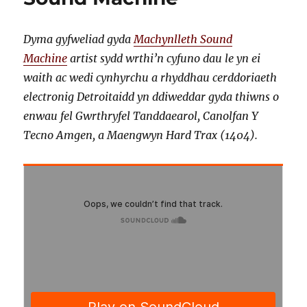
Dyma gyfweliad gyda
Machynlleth Sound
Machine
artist sydd wrthi’n cyfuno dau le yn ei
waith ac wedi cynhyrchu a rhyddhau cerddoriaeth
electronig Detroitaidd yn ddiweddar gyda thiwns o
enwau fel Gwrthryfel Tanddaearol, Canolfan Y
Tecno Amgen, a Maengwyn Hard Trax (1404).