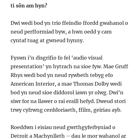
ti sôn am hyn?
Dwi wedi bod yn trio ffeindio ffordd gwahanol o
neud perfformiad byw, a hwn oedd y cam
cyntaf tuag at gwneud hynny.
Fyswn i’n disgrifio fo fel ‘audio visual
presentation’ yn hytrach na sioe fyw. Mae Gruff
Rhys wedi bod yn neud rywbeth tebyg efo
American Interior, a mae Thomas Dolby wedi
bod yn neud sioe diddorol iawn yr olwg. Dwi’n
siwr for na llawer o rai eraill hefyd. Dweud stori
trwy cyfrwng cerddoriaeth, ffilm, geiriau ayb.
Roeddwn i eisiau neud gwrthgyferbyniad o
Detroit a Machynlleth – dau le mor wahanol ar