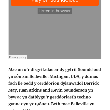
Mae un o’r disgrifadau ar dy gyfrif Soundcloud
yn sôn am Belleville, Michigan, UDA, y ddinas
fach lle oedd y cerddorion dylanwadol Derrick
May, Juan Atkins and Kevin Saunderson yn
byw ac yn datblygu’r gerddoriaeth techno
gynnar yn yr 1980au. Beth mae Belleville yn