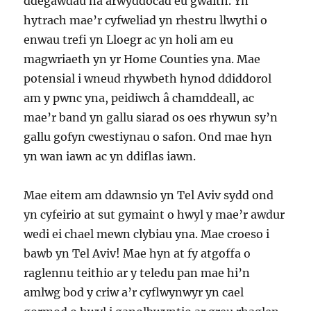
ddegawdau na arwyddocad eu gwaith. Yn
hytrach mae’r cyfweliad yn rhestru llwythi o
enwau trefi yn Lloegr ac yn holi am eu
magwriaeth yn yr Home Counties yna. Mae
potensial i wneud rhywbeth hynod ddiddorol
am y pwnc yna, peidiwch â chamddeall, ac
mae’r band yn gallu siarad os oes rhywun sy’n
gallu gofyn cwestiynau o safon. Ond mae hyn
yn wan iawn ac yn ddiflas iawn.
Mae eitem am ddawnsio yn Tel Aviv sydd ond
yn cyfeirio at sut gymaint o hwyl y mae’r awdur
wedi ei chael mewn clybiau yna. Mae croeso i
bawb yn Tel Aviv! Mae hyn at fy atgoffa o
raglennu teithio ar y teledu pan mae hi’n
amlwg bod y criw a’r cyflwynwyr yn cael