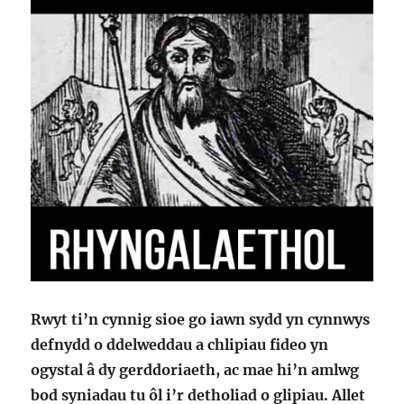
Rwyt ti’n cynnig sioe go iawn sydd yn cynnwys
defnydd o ddelweddau a chlipiau fideo yn
ogystal â dy gerddoriaeth, ac mae hi’n amlwg
bod syniadau tu ôl i’r detholiad o glipiau. Allet