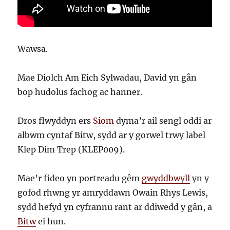
Wawsa.
Mae Diolch Am Eich Sylwadau, David yn gân
bop hudolus fachog ac hanner.
Dros flwyddyn ers
Siom
dyma’r ail sengl oddi ar
albwm cyntaf Bitw, sydd ar y gorwel trwy label
Klep Dim Trep (KLEP009).
Mae’r fideo yn portreadu gêm
gwyddbwyll
yn y
gofod rhwng yr amryddawn Owain Rhys Lewis,
sydd hefyd yn cyfrannu rant ar ddiwedd y gân, a
Bitw
ei hun.