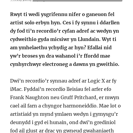
Rwyt ti wedi ysgrifennu nifer o ganeuon fel
artist solo erbyn hyn. Ces i fy synnu i ddarllen
dy fod ti’n recordio’r cyfan adref ac wedyn yn
cydweithio gyda micsiwr yn Llundain. Wyt ti
am ymhelaethu ychydig ar hyn? Efallai nid
yw’r broses yn dra wahanol i’r ffordd mae
cynhyrchwyr electroneg a dawns yn gweithio.
Dwi’n recordio’r synnau adref ar Logic X ar fy
iMac. Fyddai’n recordio lleisiau fel arfer efo
Frank Naughton neu Gruff Pritchard, er mwyn
cael ail farn a chyngor harmoneiddio. Mae lot o
artistiaid yn mynd ymlaen wedyn i gymysgu’r
deunydd i gyd ei hunain, ond dwi’n grediniol
fod ail glust ar drac yn gwneud gwahaniaeth