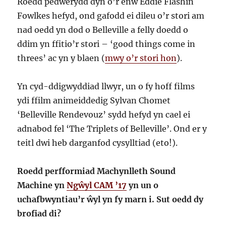
Roedd pedwerydd dyn o’r enw Eddie Flashin
Fowlkes hefyd, ond gafodd ei dileu o’r stori am
nad oedd yn dod o Belleville a felly doedd o
ddim yn ffitio’r stori – ‘good things come in
threes’ ac yn y blaen (
mwy o’r stori hon
).
Yn cyd-ddigwyddiad llwyr, un o fy hoff films
ydi ffilm animeiddedig Sylvan Chomet
‘Belleville Rendevouz’ sydd hefyd yn cael ei
adnabod fel ‘The Triplets of Belleville’. Ond er y
teitl dwi heb darganfod cysylltiad (eto!).
Roedd perfformiad Machynlleth Sound
Machine yn
Ngŵyl CAM ’17
yn un o
uchafbwyntiau’r ŵyl yn fy marn i. Sut oedd dy
brofiad di?