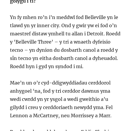
golygu i ti?
Yn fy mhen ro’n i’n meddwl fod Belleville yn le
tlawd yn yr inner city. Ond y gwir yw ei fod o’n
maestref distaw ymhell tu allan i Detroit. Roedd
y ‘Belleville Three’ – y tri a wnaeth dyfeisio
tecno – yn dynion du dosbarth canol a roedd y
sîn tecno yn eitha dosbarth canol a dyheuadol.
Roedd hyn i gyd yn syndod i mi.
Mae’n un o’r cyd-ddigwyddiadau cerddorol
anhygoel ‘na, fod y tri cerddor dawnus yma
wedi cwrdd yn yr ysgol a wedi gweithio a’u
gilydd i creu y cerddoriaeth newydd yma. Fel
Lennon a McCartney, neu Morrissey a Marr.