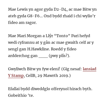
Mae Lewis yn agor gyda D2-D4, ac mae Bitw yn
ateb gyda G8-F6… Ond bydd rhaid i chi wylio’r
fideo am ragor.
Mae Mari Morgan a Llŷr “Tonto” Pari hefyd
wedi cyfrannu at y gân ac mae gwaith celf ar y
sengl gan H.Hawkline. Roedd y fideo
ardderchog gan ___ (pwy plîs?).
Gwyliwch Bitw yn fyw eleni! (Gig nesaf:
lansiad
Y Stamp
, CellB, 29 Mawrth 2019.)
Efallai bydd diweddglo offerynol hirach byth.
Gobeithio ‘te.