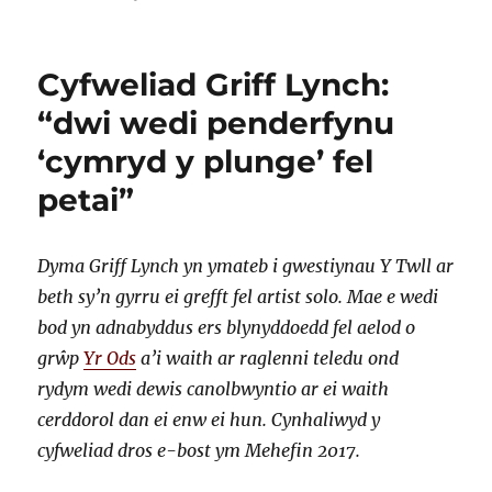
Cyfweliad Griff Lynch:
“dwi wedi penderfynu
‘cymryd y plunge’ fel
petai”
Dyma Griff Lynch yn ymateb i gwestiynau Y Twll ar
beth sy’n gyrru ei grefft fel artist solo. Mae e wedi
bod yn adnabyddus ers blynyddoedd fel aelod o
grŵp
Yr Ods
a’i waith ar raglenni teledu ond
rydym wedi dewis canolbwyntio ar ei waith
cerddorol dan ei enw ei hun. Cynhaliwyd y
cyfweliad dros e-bost ym Mehefin 2017.