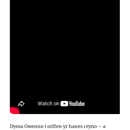
Dyma Gwenno i orffen yr hanes cryno – a