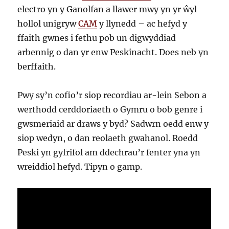
electro yn y Ganolfan a llawer mwy yn yr ŵyl
hollol unigryw
CAM
y llynedd – ac hefyd y
ffaith gwnes i fethu pob un digwyddiad
arbennig o dan yr enw Peskinacht. Does neb yn
berffaith.
Pwy sy’n cofio’r siop recordiau ar-lein Sebon a
werthodd cerddoriaeth o Gymru o bob genre i
gwsmeriaid ar draws y byd? Sadwrn oedd enw y
siop wedyn, o dan reolaeth gwahanol. Roedd
Peski yn gyfrifol am ddechrau’r fenter yna yn
wreiddiol hefyd. Tipyn o gamp.