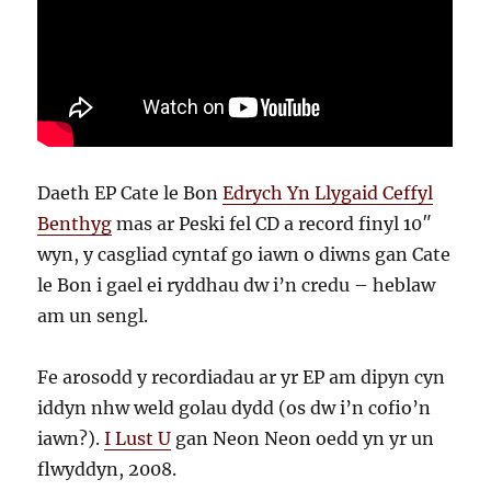
Daeth EP Cate le Bon
Edrych Yn Llygaid Ceffyl
Benthyg
mas ar Peski fel CD a record finyl 10″
wyn, y casgliad cyntaf go iawn o diwns gan Cate
le Bon i gael ei ryddhau dw i’n credu – heblaw
am un sengl.
Fe arosodd y recordiadau ar yr EP am dipyn cyn
iddyn nhw weld golau dydd (os dw i’n cofio’n
iawn?).
I Lust U
gan Neon Neon oedd yn yr un
flwyddyn, 2008.