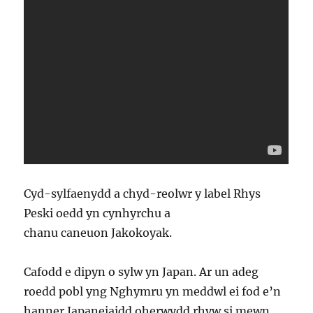
Cyd-sylfaenydd a chyd-reolwr y label Rhys
Peski oedd yn cynhyrchu a
chanu caneuon Jakokoyak.
Cafodd e dipyn o sylw yn Japan. Ar un adeg
roedd pobl yng Nghymru yn meddwl ei fod e’n
hanner Japaneiaidd oherwydd rhyw si mewn