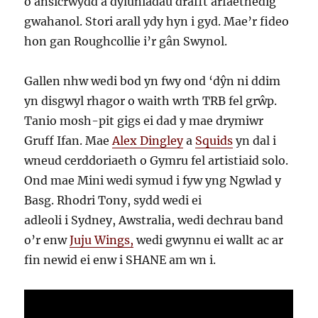
o ansicrwydd a dyluniadau drafft arfaethedig
gwahanol. Stori arall ydy hyn i gyd. Mae’r fideo
hon gan Roughcollie i’r gân Swynol.
Gallen nhw wedi bod yn fwy ond ‘dŷn ni ddim
yn disgwyl rhagor o waith wrth TRB fel grŵp.
Tanio mosh-pit gigs ei dad y mae drymiwr
Gruff Ifan. Mae
Alex Dingley
a
Squids
yn dal i
wneud cerddoriaeth o Gymru fel artistiaid solo.
Ond mae Mini wedi symud i fyw yng Ngwlad y
Basg. Rhodri Tony, sydd wedi ei
adleoli i Sydney, Awstralia, wedi dechrau band
o’r enw
Juju Wings,
wedi gwynnu ei wallt ac ar
fin newid ei enw i SHANE am wn i.