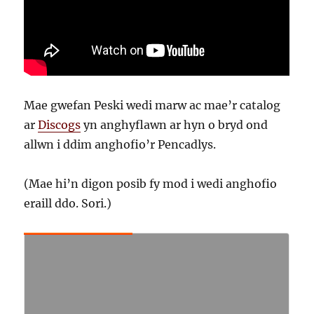
Mae gwefan Peski wedi marw ac mae’r catalog
ar
Discogs
yn anghyflawn ar hyn o bryd ond
allwn i ddim anghofio’r Pencadlys.
(Mae hi’n digon posib fy mod i wedi anghofio
eraill ddo. Sori.)