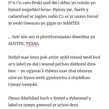
O’n i’n caru Peski ond dw i ddim yn teimlo yn
hynod negyddol heno. Hynny yw, daeth y
cadarnhad ar raglen radio C2 ar yr union funud
yr oedd Gwenno yn gigio yn NANTES
… heb sôn am ei pherfformiadau diweddar yn
AUSTIN,
TEXAS
.
Hefyd mae bron pob artist sydd erioed wedi bod
ar y label yn dal i wneud pethau diddorol dros
ben – yn ogystal â thiwns mae rhai ohonyn
nhw yn frysur wrth gynhyrchu a rhyddhau
Cymry newydd.
Dyma ddathliad bach o fywyd a dylanwad y
label er mwyn gwneud yr achos dros