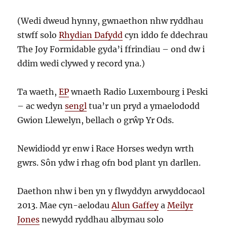
(Wedi dweud hynny, gwnaethon nhw ryddhau
stwff solo
Rhydian Dafydd
cyn iddo fe ddechrau
The Joy Formidable gyda’i ffrindiau – ond dw i
ddim wedi clywed y record yna.)
Ta waeth,
EP
wnaeth Radio Luxembourg i Peski
– ac wedyn
sengl
tua’r un pryd a ymaelododd
Gwion Llewelyn, bellach o grŵp Yr Ods.
Newidiodd yr enw i Race Horses wedyn wrth
gwrs. Sôn ydw i rhag ofn bod plant yn darllen.
Daethon nhw i ben yn y flwyddyn arwyddocaol
2013. Mae cyn-aelodau
Alun Gaffey
a
Meilyr
Jones
newydd ryddhau albymau solo