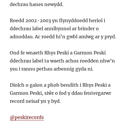
dechrau hanes newydd.
Roedd 2002-2003 yn flynyddoedd heriol i
ddechrau label annibynnol ar brinder o
adnoddau. Ac roedd hi’n gwbl amlwg ar y pryd.
Ond fe wnaeth Rhys Peski a Garmon Peski
ddechrau label ta waeth achos roedden nhw’n
ysu i rannu pethau arbennig gyda ni.
Diolch o galon a phob bendith i Rhys Peski a
Garmon Peski, siŵr o fod y ddau fentergarwr
record neisaf yn y byd.
@peskirecords