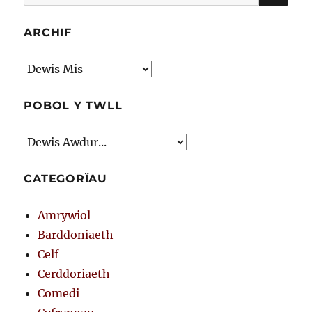
am:
ARCHIF
Archif
POBOL Y TWLL
CATEGORÏAU
Amrywiol
Barddoniaeth
Celf
Cerddoriaeth
Comedi