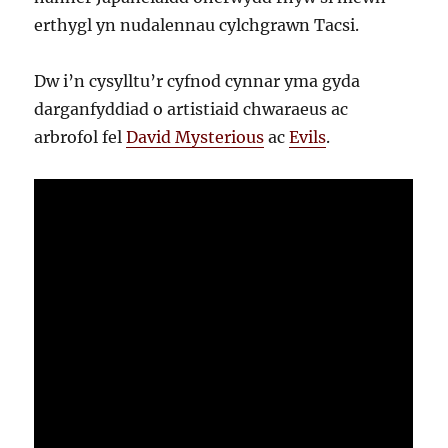
erthygl yn nudalennau cylchgrawn Tacsi.
Dw i’n cysylltu’r cyfnod cynnar yma gyda
darganfyddiad o artistiaid chwaraeus ac
arbrofol fel
David Mysterious
ac
Evils
.