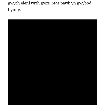
gwych eleni wrth gwrs. Mae pawb yn gwybod
hynny.