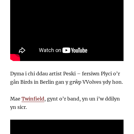
Dyma i chi ddau artist Peski – fersiwn Plyci o’r
gân Birds in Berlin gan y grŵp VVolves ydy hon.
Mae
Twinfield
, gynt o’r band, yn un i’w ddilyn
yn sicr.