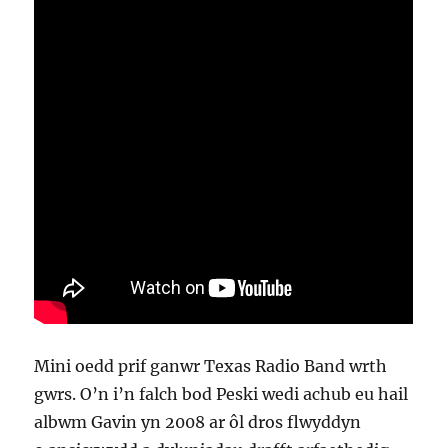
Mini oedd prif ganwr Texas Radio Band wrth
gwrs. O’n i’n falch bod Peski wedi achub eu hail
albwm Gavin yn 2008 ar ôl dros flwyddyn