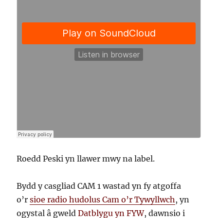
Roedd Peski yn llawer mwy na label.
Bydd y casgliad CAM 1 wastad yn fy atgoffa
o’r
sioe radio hudolus Cam o’r Tywyllwch
, yn
ogystal â gweld
Datblygu yn FYW
, dawnsio i