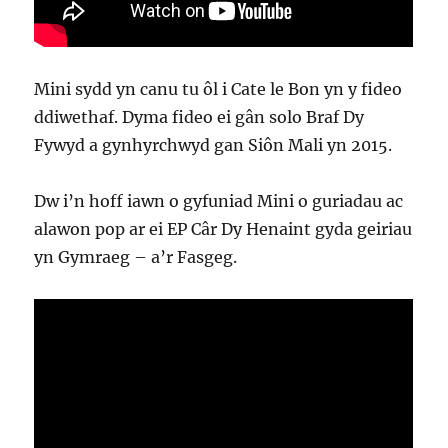
Mini sydd yn canu tu ôl i Cate le Bon yn y fideo
ddiwethaf. Dyma fideo ei gân solo Braf Dy
Fywyd a gynhyrchwyd gan Siôn Mali yn 2015.
Dw i’n hoff iawn o gyfuniad Mini o guriadau ac
alawon pop ar ei EP Câr Dy Henaint gyda geiriau
yn Gymraeg – a’r Fasgeg.