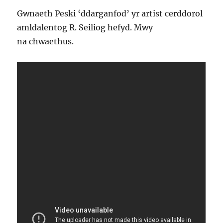
Gwnaeth Peski ‘ddarganfod’ yr artist cerddorol
amldalentog R. Seiliog hefyd. Mwy
na chwaethus.