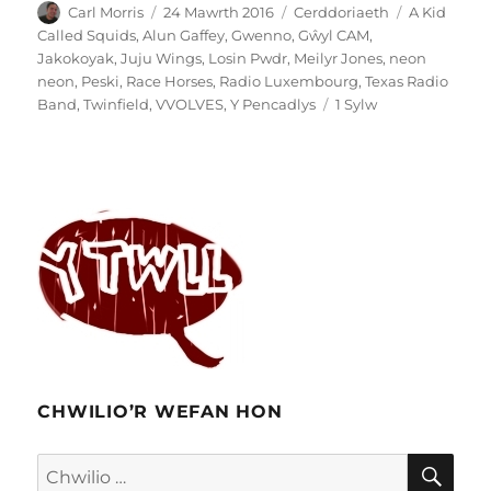
Awdur
Cofnodwyd
Categorïau
Tagiau
Carl Morris
24 Mawrth 2016
Cerddoriaeth
A Kid
ar
Called Squids
,
Alun Gaffey
,
Gwenno
,
Gŵyl CAM
,
Jakokoyak
,
Juju Wings
,
Losin Pwdr
,
Meilyr Jones
,
neon
neon
,
Peski
,
Race Horses
,
Radio Luxembourg
,
Texas Radio
ar
Band
,
Twinfield
,
VVOLVES
,
Y Pencadlys
1 Sylw
Diwedd
Recordiau
Peski:
dyddiau
olaf,
dyddiau
cynnar
CHWILIO’R WEFAN HON
CHW
Chwilio