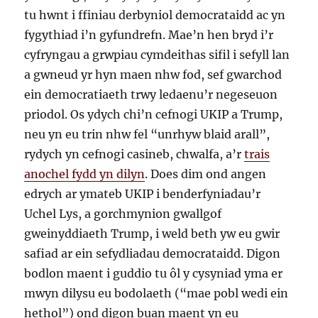
tu hwnt i ffiniau derbyniol democrataidd ac yn
fygythiad i’n gyfundrefn. Mae’n hen bryd i’r
cyfryngau a grwpiau cymdeithas sifil i sefyll lan
a gwneud yr hyn maen nhw fod, sef gwarchod
ein democratiaeth trwy ledaenu’r negeseuon
priodol. Os ydych chi’n cefnogi UKIP a Trump,
neu yn eu trin nhw fel “unrhyw blaid arall”,
rydych yn cefnogi casineb, chwalfa, a’r
trais
anochel fydd yn dilyn
. Does dim ond angen
edrych ar ymateb UKIP i benderfyniadau’r
Uchel Lys, a gorchmynion gwallgof
gweinyddiaeth Trump, i weld beth yw eu gwir
safiad ar ein sefydliadau democrataidd. Digon
bodlon maent i guddio tu ôl y cysyniad yma er
mwyn dilysu eu bodolaeth (“mae pobl wedi ein
hethol”) ond digon buan maent yn eu