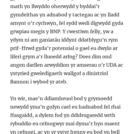
math yn llwyddo oherwydd y byddai’r
gymdeithas yn adnabod y tactegau ac yn lladd
arnynt o’r cychwyn, fel sydd wedi digwydd gyda
grwpiau megis y BNP. Y cwestiwn felly, yw a
ydym ni am ganiatáu iddynt ddatblygu’n rym
prif-ffrwd gyda’r potensial o gael eu dwylo ar
liferi grym a’r lluoedd arfog? Does dim ond
angen darllen arwyddion yr amserau o’r UDA ac
ystyried gweledigaeth wallgof a dinistriol
Bannon i wybod yr ateb.
Yn wir, mae’n ddiamheuol bod y grymoedd
newydd yma’n gofyn cael eu hadnabod fel rhai
ffasgaidd, a dylem fod yn ddidrugaredd wrth
rybuddio eu cefnogwyr mai dyma’r hyn maent
yn cefnogi, ac yn yr ystyr hynny eu bod yn bell