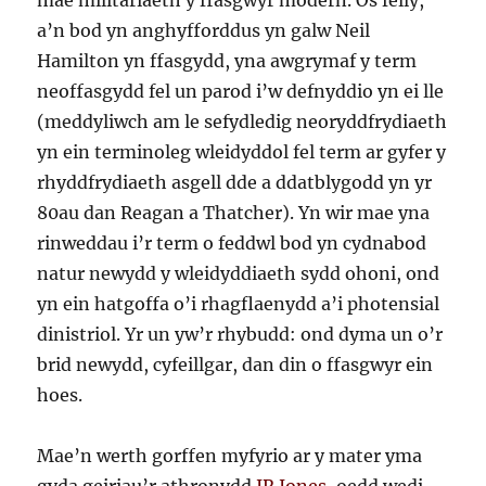
a’n bod yn anghyfforddus yn galw Neil
Hamilton yn ffasgydd, yna awgrymaf y term
neoffasgydd fel un parod i’w defnyddio yn ei lle
(meddyliwch am le sefydledig neoryddfrydiaeth
yn ein terminoleg wleidyddol fel term ar gyfer y
rhyddfrydiaeth asgell dde a ddatblygodd yn yr
80au dan Reagan a Thatcher). Yn wir mae yna
rinweddau i’r term o feddwl bod yn cydnabod
natur newydd y wleidyddiaeth sydd ohoni, ond
yn ein hatgoffa o’i rhagflaenydd a’i photensial
dinistriol. Yr un yw’r rhybudd: ond dyma un o’r
brid newydd, cyfeillgar, dan din o ffasgwyr ein
hoes.
Mae’n werth gorffen myfyrio ar y mater yma
gyda geiriau’r athronydd
JR Jones
, oedd wedi