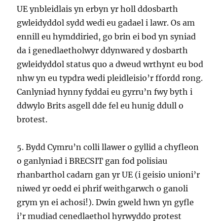
UE ynbleidlais yn erbyn yr holl ddosbarth
gwleidyddol sydd wedi eu gadael i lawr. Os am
ennill eu hymddiried, go brin ei bod yn syniad
da i genedlaetholwyr ddynwared y dosbarth
gwleidyddol status quo a dweud wrthynt eu bod
nhw yn eu typdra wedi pleidleisio’r ffordd rong.
Canlyniad hynny fyddai eu gyrru’n fwy byth i
ddwylo Brits asgell dde fel eu hunig ddull o
brotest.
5. Bydd Cymru’n colli llawer o gyllid a chyfleon
o ganlyniad i BRECSIT gan fod polisiau
rhanbarthol cadarn gan yr UE (i geisio unioni’r
niwed yr oedd ei phrif weithgarwch o ganoli
grym yn ei achosi!). Dwin gweld hwn yn gyfle
i’r mudiad cenedlaethol hyrwyddo protest