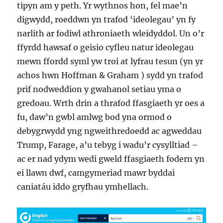
tipyn am y peth. Yr wythnos hon, fel mae’n
digwydd, roeddwn yn trafod ‘ideolegau’ yn fy
narlith ar fodiwl athroniaeth wleidyddol. Un o’r
ffyrdd hawsaf o geisio cyfleu natur ideolegau
mewn ffordd syml yw troi at lyfrau tesun (yn yr
achos hwn Hoffman & Graham ) sydd yn trafod
prif nodweddion y gwahanol setiau yma o
gredoau. Wrth drin a thrafod ffasgiaeth yr oes a
fu, daw’n gwbl amlwg bod yna ormod o
debygrwydd yng ngweithredoedd ac agweddau
Trump, Farage, a’u tebyg i wadu’r cysylltiad –
ac er nad ydym wedi gweld ffasgiaeth fodern yn
ei llawn dwf, camgymeriad mawr byddai
caniatáu iddo gryfhau ymhellach.