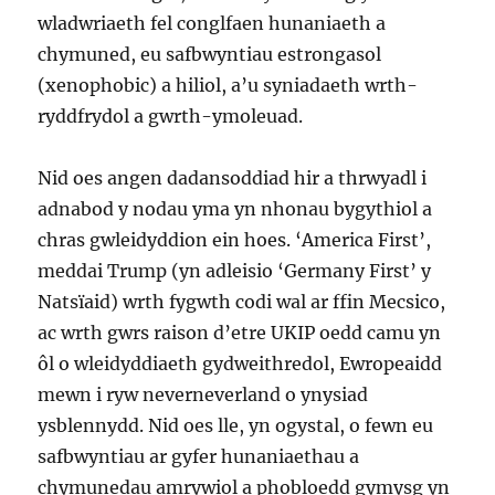
wladwriaeth fel conglfaen hunaniaeth a
chymuned, eu safbwyntiau estrongasol
(xenophobic) a hiliol, a’u syniadaeth wrth-
ryddfrydol a gwrth-ymoleuad.
Nid oes angen dadansoddiad hir a thrwyadl i
adnabod y nodau yma yn nhonau bygythiol a
chras gwleidyddion ein hoes. ‘America First’,
meddai Trump (yn adleisio ‘Germany First’ y
Natsïaid) wrth fygwth codi wal ar ffin Mecsico,
ac wrth gwrs raison d’etre UKIP oedd camu yn
ôl o wleidyddiaeth gydweithredol, Ewropeaidd
mewn i ryw neverneverland o ynysiad
ysblennydd. Nid oes lle, yn ogystal, o fewn eu
safbwyntiau ar gyfer hunaniaethau a
chymunedau amrywiol a phobloedd gymysg yn