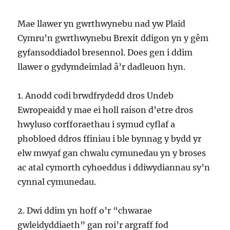
Mae llawer yn gwrthwynebu nad yw Plaid
Cymru’n gwrthwynebu Brexit ddigon yn y gêm
gyfansoddiadol bresennol. Does gen i ddim
llawer o gydymdeimlad â’r dadleuon hyn.
1. Anodd codi brwdfrydedd dros Undeb
Ewropeaidd y mae ei holl raison d’etre dros
hwyluso corfforaethau i symud cyflaf a
phobloed ddros ffiniau i ble bynnag y bydd yr
elw mwyaf gan chwalu cymunedau yn y broses
ac atal cymorth cyhoeddus i ddiwydiannau sy’n
cynnal cymunedau.
2. Dwi ddim yn hoff o’r “chwarae
gwleidyddiaeth” gan roi’r argraff fod