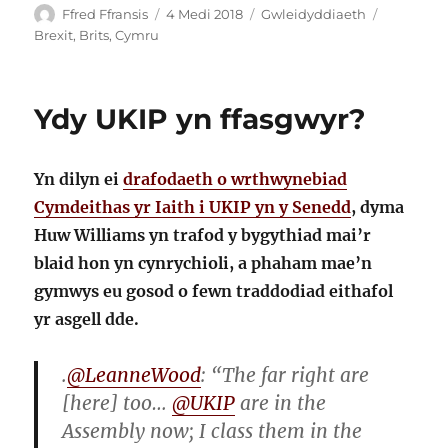
Awdur
Cofnodwyd
Categorïau
Tagiau
Ffred Ffransis
4 Medi 2018
Gwleidyddiaeth
ar
Brexit
,
Brits
,
Cymru
Ydy UKIP yn ffasgwyr?
Yn dilyn ei
drafodaeth o wrthwynebiad
Cymdeithas yr Iaith i UKIP yn y Senedd
, dyma
Huw Williams yn trafod y bygythiad mai’r
blaid hon yn cynrychioli, a phaham mae’n
gymwys eu gosod o fewn traddodiad eithafol
yr asgell dde.
.
@LeanneWood
: “The far right are
[here] too…
@UKIP
are in the
Assembly now; I class them in the