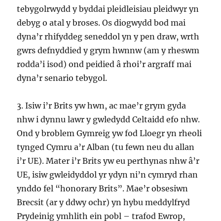
tebygolrwydd y byddai pleidleisiau pleidwyr yn
debyg o atal y broses. Os diogwydd bod mai
dyna’r rhifyddeg seneddol yn y pen draw, wrth
gwrs defnyddied y grym hwnnw (am y rheswm
rodda’i isod) ond peidied â rhoi’r argraff mai
dyna’r senario tebygol.
3. Isiw i’r Brits yw hwn, ac mae’r grym gyda
nhw i dynnu lawr y gwledydd Celtaidd efo nhw.
Ond y broblem Gymreig yw fod Lloegr yn rheoli
tynged Cymru a’r Alban (tu fewn neu du allan
i’r UE). Mater i’r Brits yw eu perthynas nhw â’r
UE, isiw gwleidyddol yr ydyn ni’n cymryd rhan
ynddo fel “honorary Brits”. Mae’r obsesiwn
Brecsit (ar y ddwy ochr) yn hybu meddylfryd
Prydeinig ymhlith ein pobl – trafod Ewrop,