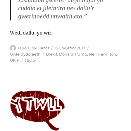
cuddio ei fileindra nes dallu’r
gwerinoedd unwaith eto.”
Wedi dallu, yn wir.
Awdur
Cofnodwyd
Categorïau
Huw L. Williams
15 Chwefror 2017
ar
Tagiau
Gwleidyddiaeth
Brexit
,
Donald Trump
,
Neil Hamilton
,
ar
UKIP
1 Sylw
Ydy
UKIP
yn
ffasgwyr?