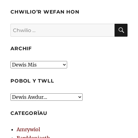
CHWILIO’R WEFAN HON
CHW
Chwilio
am:
ARCHIF
Archif
POBOL Y TWLL
CATEGORÏAU
Amrywiol