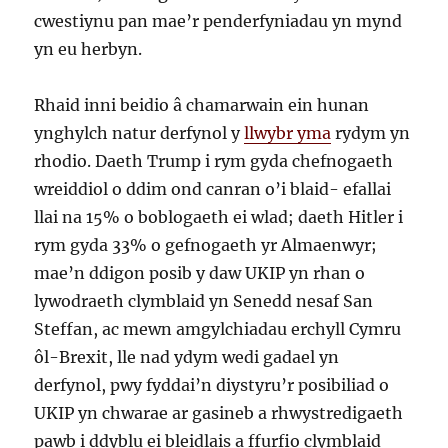
cwestiynu pan mae’r penderfyniadau yn mynd
yn eu herbyn.
Rhaid inni beidio â chamarwain ein hunan
ynghylch natur derfynol y
llwybr yma
rydym yn
rhodio. Daeth Trump i rym gyda chefnogaeth
wreiddiol o ddim ond canran o’i blaid- efallai
llai na 15% o boblogaeth ei wlad; daeth Hitler i
rym gyda 33% o gefnogaeth yr Almaenwyr;
mae’n ddigon posib y daw UKIP yn rhan o
lywodraeth clymblaid yn Senedd nesaf San
Steffan, ac mewn amgylchiadau erchyll Cymru
ôl-Brexit, lle nad ydym wedi gadael yn
derfynol, pwy fyddai’n diystyru’r posibiliad o
UKIP yn chwarae ar gasineb a rhwystredigaeth
pawb i ddyblu ei bleidlais a ffurfio clymblaid