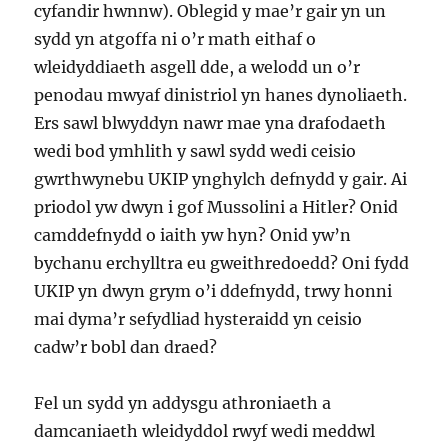
cyfandir hwnnw). Oblegid y mae’r gair yn un
sydd yn atgoffa ni o’r math eithaf o
wleidyddiaeth asgell dde, a welodd un o’r
penodau mwyaf dinistriol yn hanes dynoliaeth.
Ers sawl blwyddyn nawr mae yna drafodaeth
wedi bod ymhlith y sawl sydd wedi ceisio
gwrthwynebu UKIP ynghylch defnydd y gair. Ai
priodol yw dwyn i gof Mussolini a Hitler? Onid
camddefnydd o iaith yw hyn? Onid yw’n
bychanu erchylltra eu gweithredoedd? Oni fydd
UKIP yn dwyn grym o’i ddefnydd, trwy honni
mai dyma’r sefydliad hysteraidd yn ceisio
cadw’r bobl dan draed?
Fel un sydd yn addysgu athroniaeth a
damcaniaeth wleidyddol rwyf wedi meddwl