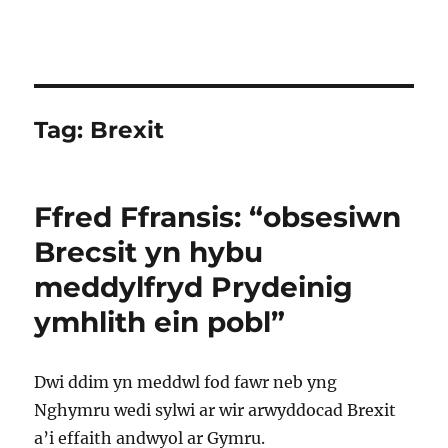
Tag:
Brexit
Ffred Ffransis: “obsesiwn
Brecsit yn hybu
meddylfryd Prydeinig
ymhlith ein pobl”
Dwi ddim yn meddwl fod fawr neb yng
Nghymru wedi sylwi ar wir arwyddocad Brexit
a’i effaith andwyol ar Gymru.