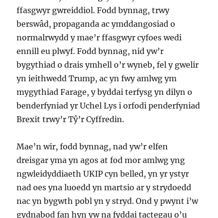
ffasgwyr gwreiddiol. Fodd bynnag, trwy
berswâd, propaganda ac ymddangosiad o
normalrwydd y mae’r ffasgwyr cyfoes wedi
ennill eu plwyf. Fodd bynnag, nid yw’r
bygythiad o drais ymhell o’r wyneb, fel y gwelir
yn ieithwedd Trump, ac yn fwy amlwg ym
mygythiad Farage, y byddai terfysg yn dilyn o
benderfyniad yr Uchel Lys i orfodi penderfyniad
Brexit trwy’r Tŷ’r Cyffredin.
Mae’n wir, fodd bynnag, nad yw’r elfen
dreisgar yma yn agos at fod mor amlwg yng
ngwleidyddiaeth UKIP cyn belled, yn yr ystyr
nad oes yna luoedd yn martsio ar y strydoedd
nac yn bygwth pobl yn y stryd. Ond y pwynt i’w
gydnabod fan hyn yw na fyddai tactegau o’u