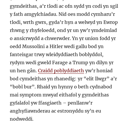
gymdeithas, a’r tlodi ac ofn sydd yn codi yn sgil
y fath amgylchiadau. Nid oes modd cymharu’r
tlodi, wrth gwrs, gyda’r hyn a welwyd yn Ewrop
rhwng y rhyfeloedd, ond yr un yw’r ymdeimlad
o ansicrwydd a chwerwder. Yn yr union fodd yr
oedd Mussolini a Hitler wedi gallu bod yn
fanteisgar trwy wleidyddiaeth boblyddol,
rydym wedi gweld Farage a Trump yn dilyn yr
un hen gân.
Craidd poblyddiaeth
yw’r honiad
bod cymdeithas yn rhanedig: yr “elit llwgr” a’r
“bobl bur”. Rhaid yn hynny o beth cydnabod
mai symptom mwyaf eithafol y gymdeithas
gyfalafol yw ffasgiaeth – penllanw’r
anghyfiawnderau ac estronyddu sy’n eu
nodweddi.