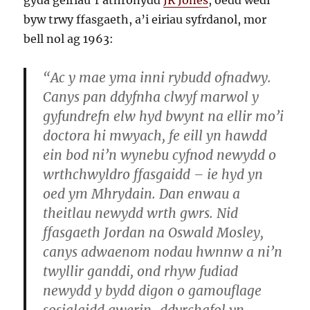
byw trwy ffasgaeth, a’i eiriau syfrdanol, mor
bell nol ag 1963:
“Ac y mae yma inni rybudd ofnadwy.
Canys pan ddyfnha clwyf marwol y
gyfundrefn elw hyd bwynt na ellir mo’i
doctora hi mwyach, fe eill yn hawdd
ein bod ni’n wynebu cyfnod newydd o
wrthchwyldro ffasgaidd – ie hyd yn
oed ym Mhrydain. Dan enwau a
theitlau newydd wrth gwrs. Nid
ffasgaeth Jordan na Oswald Mosley,
canys adwaenom nodau hwnnw a ni’n
twyllir ganddi, ond rhyw fudiad
newydd y bydd digon o gamouflage
sosialaidd gwerin-ddyrchafol yn