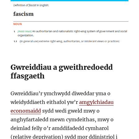
Gwreiddiau a gweithredoedd
ffasgaeth
Gwreiddiau’r ymchwydd diweddar yma o
wleidyddiaeth eithafol yw’r
amgylchiadau
economaidd
sydd wedi gweld mwy o
anghyfartaledd mewn cymdeithas, mwy o
deimlad felly o’r amddifadedd cymharol
(relative deprivation) sydd mor ddinistriol i