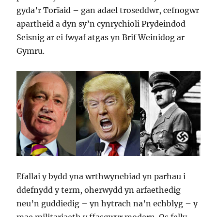
gyda’r Torïaid – gan adael troseddwr, cefnogwr
apartheid a dyn sy’n cynrychioli Prydeindod
Seisnig ar ei fwyaf atgas yn Brif Weinidog ar
Gymru.
Efallai y bydd yna wrthwynebiad yn parhau i
ddefnydd y term, oherwydd yn arfaethedig
neu’n guddiedig – yn hytrach na’n echblyg – y
mae militariaeth y ffasgwyr modern. Os felly,