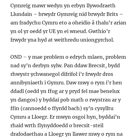
Cymreig mawr wedyn yn erbyn llywodraeth
Llundain – brwydr Gymreig nid brwydr Brits –
am fradychu Cymru eto a oheidio â thalu’r arian
yn ol yr oedd yr UE yn ei wneud. Gwthio’r
frwydr yna hyd at weithredu uniongyrchol.
OND – y mae problem o edrych mlaen, problem
nad sy’n derbyn sylw. Pan ddaw Brecsit, bydd
rhwystr ychwanegol difrifol i’r frwydr dros
annibyniaeth i Gymru. Daw mwy o rym i’r hen
ddadl (oedd yn ffug ar y pryd fel mae benelux
yn dangos) y byddai pob math o rwystrau ar y
ffin (cannoedd o ffyrdd bach) sy’n cysylltu
Cymru a Lloegr. Er mwyn osgoi hyn, byddai’n
rhaid wrth flynyddoedd o brecsit-steil
drafodaethau a Lloegr yn llawer mwy o rym na