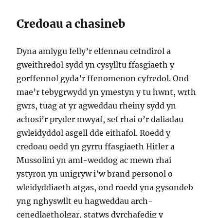
Credoau a chasineb
Dyna amlygu felly’r elfennau cefndirol a
gweithredol sydd yn cysylltu ffasgiaeth y
gorffennol gyda’r ffenomenon cyfredol. Ond
mae’r tebygrwydd yn ymestyn y tu hwnt, wrth
gwrs, tuag at yr agweddau rheiny sydd yn
achosi’r pryder mwyaf, sef rhai o’r daliadau
gwleidyddol asgell dde eithafol. Roedd y
credoau oedd yn gyrru ffasgiaeth Hitler a
Mussolini yn aml-weddog ac mewn rhai
ystyron yn unigryw i’w brand personol o
wleidyddiaeth atgas, ond roedd yna gysondeb
yng nghyswllt eu hagweddau arch-
cenedlaetholgar, statws dyrchafedig y