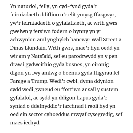
Yn naturiol, felly, yn cyd-fynd gyda’r
feirniadaeth ddiflino o’r elit ymysg ffasgwyr,
yw’r feirniadaeth o gyfalafiaeth, ac wrth gwrs
gwelwn y fersiwn fodern o hynny yn yr
achwynion aml ynghylch bancwyr Wall Street a
Dinas Llundain. Wrth gwrs, mae’r hyn oedd yn
wir am y Natsïaid, sef eu parodrwydd yn y pen
draw i gydweithio gyda busnes, yn eironig
digon yn fwy amlwg o boenus gyda ffigyrau fel
Farage a Trump. Wedi’r cwbl, dyma ddynion
sydd wedi gwneud eu ffortiwn ar sail y sustem
gyfalafol, ac sydd yn ddigon hapus gyda’r
syniad o ddefnyddio’r farchnad i reoli hyd yn
oed ein sector cyhoeddus mwyaf cysegredig, sef
maes iechyd.