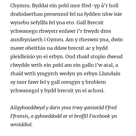
Chymru. Byddai ein pobl mor ffed-yp â’r holl
drafodaethau presennol fel na fydden nhw isie
wynebu sefyllfa fel yna eto. Gall Brecsit
ychwanegu rhwystr enfawr i’r frwydr dros
annibyniaeth i Gymru. Am y rheswm yna, dwin
mawr obeithio na ddaw brecsit ac y bydd
pleidleisio yn ei erbyn. Ond rhaid stopio dweud
clwydde wrth ein pobl am ein gallu i’w atal, a
rhaid wrth ymgyrch wedyn yn erbyn Llundain
sy mor fawr fel y gall oresgyn y broblem
ychwanegol y bydd brecsit yn ei achosi.
Ailgyhoeddwyd y darn yma trwy ganiatâd Ffred
Ffransis, a gyhoeddodd ar ei broffil Facebook yn
wreiddiol.