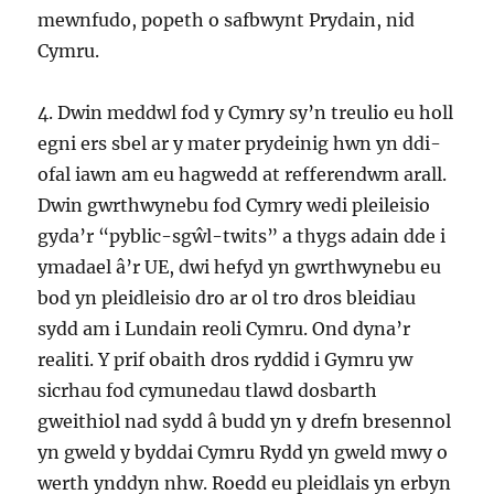
mewnfudo, popeth o safbwynt Prydain, nid
Cymru.
4. Dwin meddwl fod y Cymry sy’n treulio eu holl
egni ers sbel ar y mater prydeinig hwn yn ddi-
ofal iawn am eu hagwedd at refferendwm arall.
Dwin gwrthwynebu fod Cymry wedi pleileisio
gyda’r “pyblic-sgŵl-twits” a thygs adain dde i
ymadael â’r UE, dwi hefyd yn gwrthwynebu eu
bod yn pleidleisio dro ar ol tro dros bleidiau
sydd am i Lundain reoli Cymru. Ond dyna’r
realiti. Y prif obaith dros ryddid i Gymru yw
sicrhau fod cymunedau tlawd dosbarth
gweithiol nad sydd â budd yn y drefn bresennol
yn gweld y byddai Cymru Rydd yn gweld mwy o
werth ynddyn nhw. Roedd eu pleidlais yn erbyn