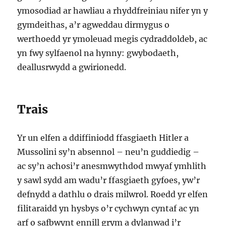
ymosodiad ar hawliau a rhyddfreiniau nifer yn y
gymdeithas, a’r agweddau dirmygus o
werthoedd yr ymoleuad megis cydraddoldeb, ac
yn fwy sylfaenol na hynny: gwybodaeth,
deallusrwydd a gwirionedd.
Trais
Yr un elfen a ddiffiniodd ffasgiaeth Hitler a
Mussolini sy’n absennol – neu’n guddiedig –
ac sy’n achosi’r anesmwythdod mwyaf ymhlith
y sawl sydd am wadu’r ffasgiaeth gyfoes, yw’r
defnydd a dathlu o drais milwrol. Roedd yr elfen
filitaraidd yn hysbys o’r cychwyn cyntaf ac yn
arf o safbwynt ennill grym a dylanwad i’r