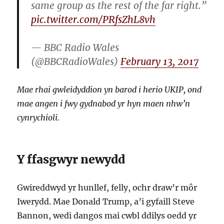
same group as the rest of the far right.”
pic.twitter.com/PRfsZhL8vh
— BBC Radio Wales
(@BBCRadioWales)
February 13, 2017
Mae rhai gwleidyddion yn barod i herio UKIP, ond
mae angen i fwy gydnabod yr hyn maen nhw’n
cynrychioli.
Y ffasgwyr newydd
Gwireddwyd yr hunllef, felly, ochr draw’r môr
Iwerydd. Mae Donald Trump, a’i gyfaill Steve
Bannon, wedi dangos mai cwbl ddilys oedd yr