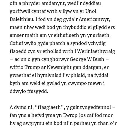
ofn a phryder amdanynt, wedi’r dyddiau
gorffwyll cyntaf wrth y llyw yn yr Unol
Daleithiau. I fod yn deg gyda’r Americanwyr,
maen nhw wedi bod yn rhybuddio ei gilydd ers
amser maith am yr eithafiaeth yn yr arfaeth.
Cofiaf wylio gyda pharch a syndod ychydig
fisoedd cyn yr etholiad wrth i Weriniaethwraig
– ac un o gyn cynghorwyr George W Bush –
wfftio Trump ar Newsnight gan ddatgan, er
gwaethaf ei hymlyniad i’w phlaid, na fyddai
byth am weld ei gwlad yn cwympo mewn i
ddwylo ffasgydd.
A dyma ni, “ffasgiaeth”, y gair tyngedfennol –
fan yna a hefyd yma yn Ewrop (os caf fod mor
hy ag awgrymu ein bod ni’n parhau yn rhan o’r