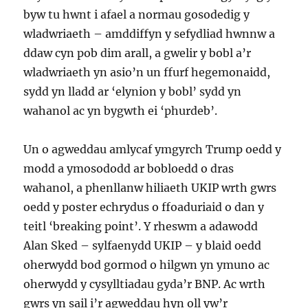
byw tu hwnt i afael a normau gosodedig y
wladwriaeth – amddiffyn y sefydliad hwnnw a
ddaw cyn pob dim arall, a gwelir y bobl a’r
wladwriaeth yn asio’n un ffurf hegemonaidd,
sydd yn lladd ar ‘elynion y bobl’ sydd yn
wahanol ac yn bygwth ei ‘phurdeb’.
Un o agweddau amlycaf ymgyrch Trump oedd y
modd a ymosododd ar bobloedd o dras
wahanol, a phenllanw hiliaeth UKIP wrth gwrs
oedd y poster echrydus o ffoaduriaid o dan y
teitl ‘breaking point’. Y rheswm a adawodd
Alan Sked – sylfaenydd UKIP – y blaid oedd
oherwydd bod gormod o hilgwn yn ymuno ac
oherwydd y cysylltiadau gyda’r BNP. Ac wrth
gwrs yn sail i’r agweddau hyn oll yw’r