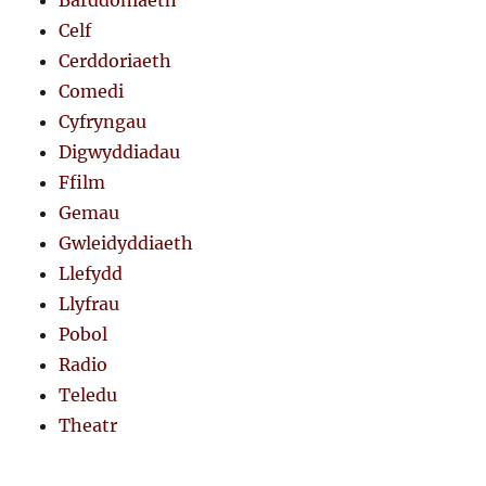
Barddoniaeth
Celf
Cerddoriaeth
Comedi
Cyfryngau
Digwyddiadau
Ffilm
Gemau
Gwleidyddiaeth
Llefydd
Llyfrau
Pobol
Radio
Teledu
Theatr