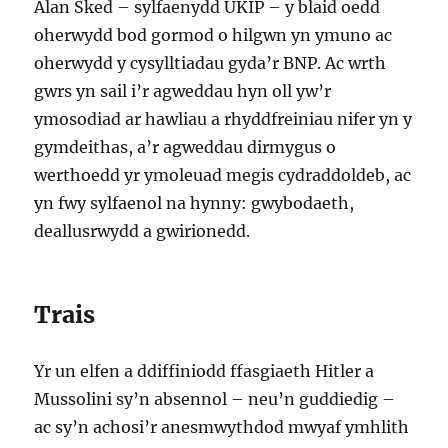
Alan Sked – sylfaenydd UKIP – y blaid oedd
oherwydd bod gormod o hilgwn yn ymuno ac
oherwydd y cysylltiadau gyda’r BNP. Ac wrth
gwrs yn sail i’r agweddau hyn oll yw’r
ymosodiad ar hawliau a rhyddfreiniau nifer yn y
gymdeithas, a’r agweddau dirmygus o
werthoedd yr ymoleuad megis cydraddoldeb, ac
yn fwy sylfaenol na hynny: gwybodaeth,
deallusrwydd a gwirionedd.
Trais
Yr un elfen a ddiffiniodd ffasgiaeth Hitler a
Mussolini sy’n absennol – neu’n guddiedig –
ac sy’n achosi’r anesmwythdod mwyaf ymhlith