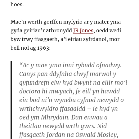
hoes.
Mae’n werth gorffen myfyrio ar y mater yma
gyda geiriau’r athronydd
JR Jones
, oedd wedi
byw trwy ffasgaeth, a’i eiriau syfrdanol, mor
bell nol ag 1963:
“Ac y mae yma inni rybudd ofnadwy.
Canys pan ddyfnha clwyf marwol y
gyfundrefn elw hyd bwynt na ellir mo’i
doctora hi mwyach, fe eill yn hawdd
ein bod ni’n wynebu cyfnod newydd o
wrthchwyldro ffasgaidd – ie hyd yn
oed ym Mhrydain. Dan enwau a
theitlau newydd wrth gwrs. Nid
ffasgaeth Jordan na Oswald Mosley,