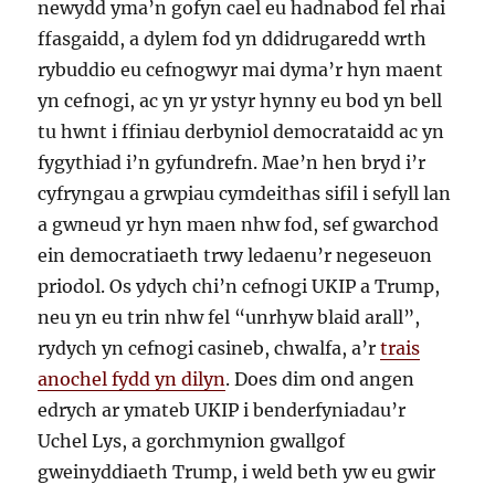
newydd yma’n gofyn cael eu hadnabod fel rhai
ffasgaidd, a dylem fod yn ddidrugaredd wrth
rybuddio eu cefnogwyr mai dyma’r hyn maent
yn cefnogi, ac yn yr ystyr hynny eu bod yn bell
tu hwnt i ffiniau derbyniol democrataidd ac yn
fygythiad i’n gyfundrefn. Mae’n hen bryd i’r
cyfryngau a grwpiau cymdeithas sifil i sefyll lan
a gwneud yr hyn maen nhw fod, sef gwarchod
ein democratiaeth trwy ledaenu’r negeseuon
priodol. Os ydych chi’n cefnogi UKIP a Trump,
neu yn eu trin nhw fel “unrhyw blaid arall”,
rydych yn cefnogi casineb, chwalfa, a’r
trais
anochel fydd yn dilyn
. Does dim ond angen
edrych ar ymateb UKIP i benderfyniadau’r
Uchel Lys, a gorchmynion gwallgof
gweinyddiaeth Trump, i weld beth yw eu gwir