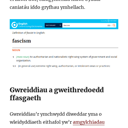
caniatáu iddo gryfhau ymhellach.
Gwreiddiau a gweithredoedd
ffasgaeth
Gwreiddiau’r ymchwydd diweddar yma o
wleidyddiaeth eithafol yw’r
amgylchiadau