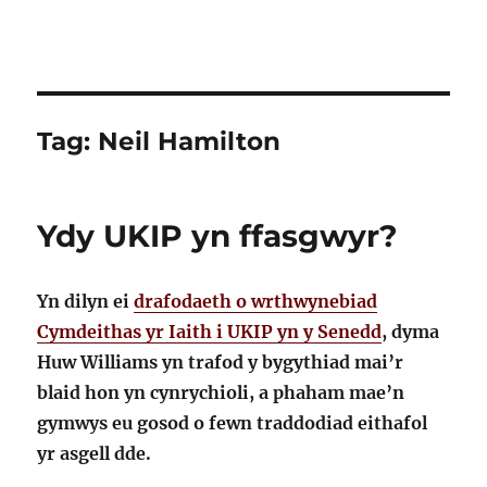
Tag:
Neil Hamilton
Ydy UKIP yn ffasgwyr?
Yn dilyn ei
drafodaeth o wrthwynebiad
Cymdeithas yr Iaith i UKIP yn y Senedd
, dyma
Huw Williams yn trafod y bygythiad mai’r
blaid hon yn cynrychioli, a phaham mae’n
gymwys eu gosod o fewn traddodiad eithafol
yr asgell dde.