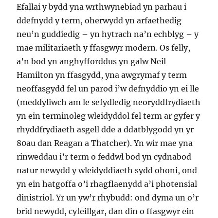
Efallai y bydd yna wrthwynebiad yn parhau i
ddefnydd y term, oherwydd yn arfaethedig
neu’n guddiedig – yn hytrach na’n echblyg – y
mae militariaeth y ffasgwyr modern. Os felly,
a’n bod yn anghyfforddus yn galw Neil
Hamilton yn ffasgydd, yna awgrymaf y term
neoffasgydd fel un parod i’w defnyddio yn ei lle
(meddyliwch am le sefydledig neoryddfrydiaeth
yn ein terminoleg wleidyddol fel term ar gyfer y
rhyddfrydiaeth asgell dde a ddatblygodd yn yr
80au dan Reagan a Thatcher). Yn wir mae yna
rinweddau i’r term o feddwl bod yn cydnabod
natur newydd y wleidyddiaeth sydd ohoni, ond
yn ein hatgoffa o’i rhagflaenydd a’i photensial
dinistriol. Yr un yw’r rhybudd: ond dyma un o’r
brid newydd, cyfeillgar, dan din o ffasgwyr ein