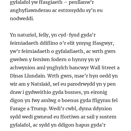
gyfalafol yw ffasgiaeth – penllanw’r
anghyfiawnderau ac estronyddu sy’n eu
nodweddi.
Yn naturiol, felly, yn cyd-fynd gyda’r
feirniadaeth ddiflino o’r elit ymysg ffasgwyr,
yw’r feirniadaeth o gyfalafiaeth, ac wrth gwrs
gwelwn y fersiwn fodern o hynny yn yr
achwynion aml ynghylch bancwyr Wall Street a
Dinas Llundain. Wrth gwrs, mae’r hyn oedd yn
wir am y Natsïaid, sef eu parodrwydd yn y pen
draw i gydweithio gyda busnes, yn eironig
digon yn fwy amlwg o boenus gyda ffigyrau fel
Farage a Trump. Wedi’r cwbl, dyma ddynion
sydd wedi gwneud eu ffortiwn ar sail y sustem
gyfalafol, ac sydd yn ddigon hapus gyda’r