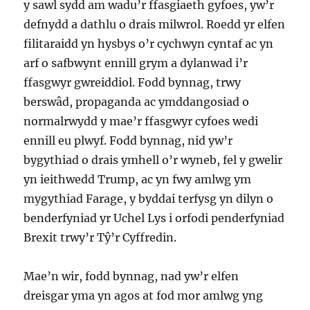
y sawl sydd am wadu’r ffasgiaeth gyfoes, yw’r
defnydd a dathlu o drais milwrol. Roedd yr elfen
filitaraidd yn hysbys o’r cychwyn cyntaf ac yn
arf o safbwynt ennill grym a dylanwad i’r
ffasgwyr gwreiddiol. Fodd bynnag, trwy
berswâd, propaganda ac ymddangosiad o
normalrwydd y mae’r ffasgwyr cyfoes wedi
ennill eu plwyf. Fodd bynnag, nid yw’r
bygythiad o drais ymhell o’r wyneb, fel y gwelir
yn ieithwedd Trump, ac yn fwy amlwg ym
mygythiad Farage, y byddai terfysg yn dilyn o
benderfyniad yr Uchel Lys i orfodi penderfyniad
Brexit trwy’r Tŷ’r Cyffredin.
Mae’n wir, fodd bynnag, nad yw’r elfen
dreisgar yma yn agos at fod mor amlwg yng