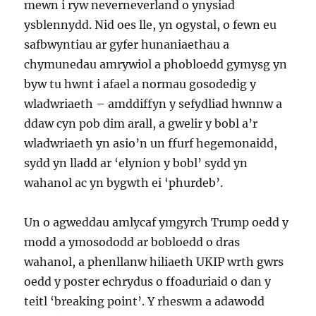
mewn i ryw neverneverland o ynysiad
ysblennydd. Nid oes lle, yn ogystal, o fewn eu
safbwyntiau ar gyfer hunaniaethau a
chymunedau amrywiol a phobloedd gymysg yn
byw tu hwnt i afael a normau gosodedig y
wladwriaeth – amddiffyn y sefydliad hwnnw a
ddaw cyn pob dim arall, a gwelir y bobl a’r
wladwriaeth yn asio’n un ffurf hegemonaidd,
sydd yn lladd ar ‘elynion y bobl’ sydd yn
wahanol ac yn bygwth ei ‘phurdeb’.
Un o agweddau amlycaf ymgyrch Trump oedd y
modd a ymosododd ar bobloedd o dras
wahanol, a phenllanw hiliaeth UKIP wrth gwrs
oedd y poster echrydus o ffoaduriaid o dan y
teitl ‘breaking point’. Y rheswm a adawodd