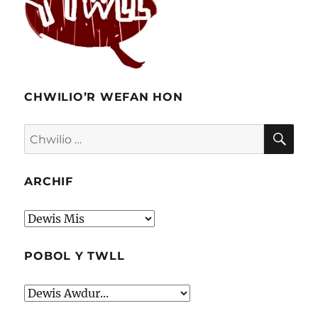
CHWILIO’R WEFAN HON
CHW
Chwilio
am:
ARCHIF
Archif
POBOL Y TWLL