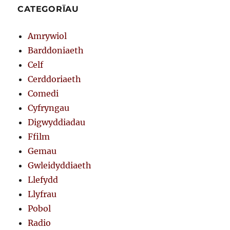
CATEGORÏAU
Amrywiol
Barddoniaeth
Celf
Cerddoriaeth
Comedi
Cyfryngau
Digwyddiadau
Ffilm
Gemau
Gwleidyddiaeth
Llefydd
Llyfrau
Pobol
Radio