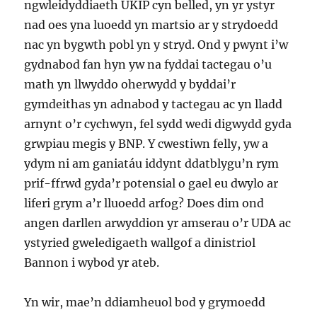
ngwleidyddiaeth UKIP cyn belled, yn yr ystyr
nad oes yna luoedd yn martsio ar y strydoedd
nac yn bygwth pobl yn y stryd. Ond y pwynt i’w
gydnabod fan hyn yw na fyddai tactegau o’u
math yn llwyddo oherwydd y byddai’r
gymdeithas yn adnabod y tactegau ac yn lladd
arnynt o’r cychwyn, fel sydd wedi digwydd gyda
grwpiau megis y BNP. Y cwestiwn felly, yw a
ydym ni am ganiatáu iddynt ddatblygu’n rym
prif-ffrwd gyda’r potensial o gael eu dwylo ar
liferi grym a’r lluoedd arfog? Does dim ond
angen darllen arwyddion yr amserau o’r UDA ac
ystyried gweledigaeth wallgof a dinistriol
Bannon i wybod yr ateb.
Yn wir, mae’n ddiamheuol bod y grymoedd