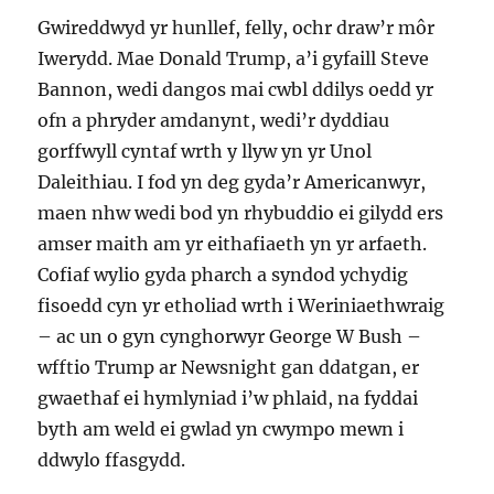
Gwireddwyd yr hunllef, felly, ochr draw’r môr
Iwerydd. Mae Donald Trump, a’i gyfaill Steve
Bannon, wedi dangos mai cwbl ddilys oedd yr
ofn a phryder amdanynt, wedi’r dyddiau
gorffwyll cyntaf wrth y llyw yn yr Unol
Daleithiau. I fod yn deg gyda’r Americanwyr,
maen nhw wedi bod yn rhybuddio ei gilydd ers
amser maith am yr eithafiaeth yn yr arfaeth.
Cofiaf wylio gyda pharch a syndod ychydig
fisoedd cyn yr etholiad wrth i Weriniaethwraig
– ac un o gyn cynghorwyr George W Bush –
wfftio Trump ar Newsnight gan ddatgan, er
gwaethaf ei hymlyniad i’w phlaid, na fyddai
byth am weld ei gwlad yn cwympo mewn i
ddwylo ffasgydd.