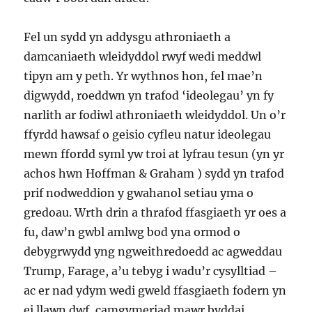
Fel un sydd yn addysgu athroniaeth a
damcaniaeth wleidyddol rwyf wedi meddwl
tipyn am y peth. Yr wythnos hon, fel mae’n
digwydd, roeddwn yn trafod ‘ideolegau’ yn fy
narlith ar fodiwl athroniaeth wleidyddol. Un o’r
ffyrdd hawsaf o geisio cyfleu natur ideolegau
mewn ffordd syml yw troi at lyfrau tesun (yn yr
achos hwn Hoffman & Graham ) sydd yn trafod
prif nodweddion y gwahanol setiau yma o
gredoau. Wrth drin a thrafod ffasgiaeth yr oes a
fu, daw’n gwbl amlwg bod yna ormod o
debygrwydd yng ngweithredoedd ac agweddau
Trump, Farage, a’u tebyg i wadu’r cysylltiad –
ac er nad ydym wedi gweld ffasgiaeth fodern yn
ei llawn dwf, camgymeriad mawr byddai