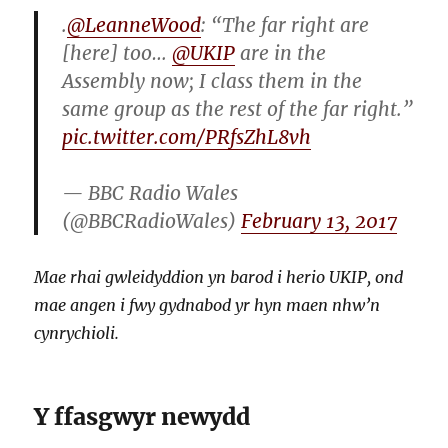
.
@LeanneWood
: “The far right are
[here] too…
@UKIP
are in the
Assembly now; I class them in the
same group as the rest of the far right.”
pic.twitter.com/PRfsZhL8vh
— BBC Radio Wales
(@BBCRadioWales)
February 13, 2017
Mae rhai gwleidyddion yn barod i herio UKIP, ond
mae angen i fwy gydnabod yr hyn maen nhw’n
cynrychioli.
Y ffasgwyr newydd