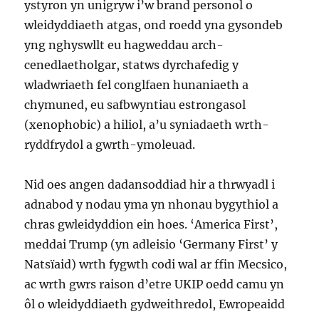
ystyron yn unigryw i’w brand personol o
wleidyddiaeth atgas, ond roedd yna gysondeb
yng nghyswllt eu hagweddau arch-
cenedlaetholgar, statws dyrchafedig y
wladwriaeth fel conglfaen hunaniaeth a
chymuned, eu safbwyntiau estrongasol
(xenophobic) a hiliol, a’u syniadaeth wrth-
ryddfrydol a gwrth-ymoleuad.
Nid oes angen dadansoddiad hir a thrwyadl i
adnabod y nodau yma yn nhonau bygythiol a
chras gwleidyddion ein hoes. ‘America First’,
meddai Trump (yn adleisio ‘Germany First’ y
Natsïaid) wrth fygwth codi wal ar ffin Mecsico,
ac wrth gwrs raison d’etre UKIP oedd camu yn
ôl o wleidyddiaeth gydweithredol, Ewropeaidd