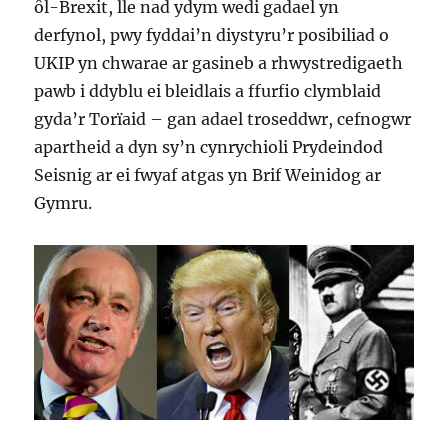
ôl-Brexit, lle nad ydym wedi gadael yn
derfynol, pwy fyddai’n diystyru’r posibiliad o
UKIP yn chwarae ar gasineb a rhwystredigaeth
pawb i ddyblu ei bleidlais a ffurfio clymblaid
gyda’r Torïaid – gan adael troseddwr, cefnogwr
apartheid a dyn sy’n cynrychioli Prydeindod
Seisnig ar ei fwyaf atgas yn Brif Weinidog ar
Gymru.