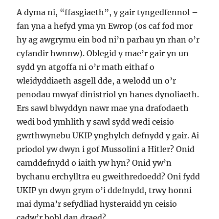
A dyma ni, “ffasgiaeth”, y gair tyngedfennol –
fan yna a hefyd yma yn Ewrop (os caf fod mor
hy ag awgrymu ein bod ni’n parhau yn rhan o’r
cyfandir hwnnw). Oblegid y mae’r gair yn un
sydd yn atgoffa ni o’r math eithaf o
wleidyddiaeth asgell dde, a welodd un o’r
penodau mwyaf dinistriol yn hanes dynoliaeth.
Ers sawl blwyddyn nawr mae yna drafodaeth
wedi bod ymhlith y sawl sydd wedi ceisio
gwrthwynebu UKIP ynghylch defnydd y gair. Ai
priodol yw dwyn i gof Mussolini a Hitler? Onid
camddefnydd o iaith yw hyn? Onid yw’n
bychanu erchylltra eu gweithredoedd? Oni fydd
UKIP yn dwyn grym o’i ddefnydd, trwy honni
mai dyma’r sefydliad hysteraidd yn ceisio
cadw’r bobl dan draed?