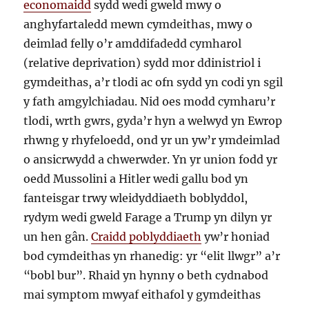
economaidd
sydd wedi gweld mwy o
anghyfartaledd mewn cymdeithas, mwy o
deimlad felly o’r amddifadedd cymharol
(relative deprivation) sydd mor ddinistriol i
gymdeithas, a’r tlodi ac ofn sydd yn codi yn sgil
y fath amgylchiadau. Nid oes modd cymharu’r
tlodi, wrth gwrs, gyda’r hyn a welwyd yn Ewrop
rhwng y rhyfeloedd, ond yr un yw’r ymdeimlad
o ansicrwydd a chwerwder. Yn yr union fodd yr
oedd Mussolini a Hitler wedi gallu bod yn
fanteisgar trwy wleidyddiaeth boblyddol,
rydym wedi gweld Farage a Trump yn dilyn yr
un hen gân.
Craidd poblyddiaeth
yw’r honiad
bod cymdeithas yn rhanedig: yr “elit llwgr” a’r
“bobl bur”. Rhaid yn hynny o beth cydnabod
mai symptom mwyaf eithafol y gymdeithas