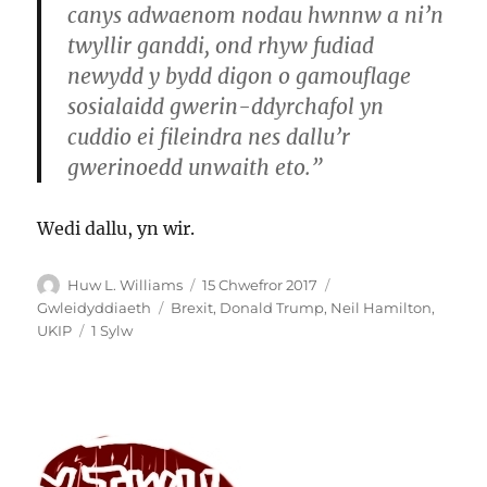
canys adwaenom nodau hwnnw a ni’n
twyllir ganddi, ond rhyw fudiad
newydd y bydd digon o gamouflage
sosialaidd gwerin-ddyrchafol yn
cuddio ei fileindra nes dallu’r
gwerinoedd unwaith eto.”
Wedi dallu, yn wir.
Awdur
Cofnodwyd
Categorïau
Huw L. Williams
15 Chwefror 2017
ar
Tagiau
Gwleidyddiaeth
Brexit
,
Donald Trump
,
Neil Hamilton
,
ar
UKIP
1 Sylw
Ydy
UKIP
yn
ffasgwyr?