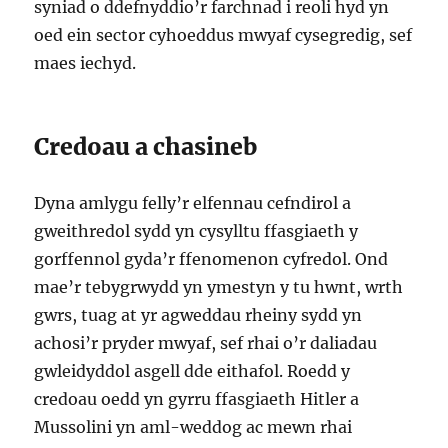
syniad o ddefnyddio’r farchnad i reoli hyd yn
oed ein sector cyhoeddus mwyaf cysegredig, sef
maes iechyd.
Credoau a chasineb
Dyna amlygu felly’r elfennau cefndirol a
gweithredol sydd yn cysylltu ffasgiaeth y
gorffennol gyda’r ffenomenon cyfredol. Ond
mae’r tebygrwydd yn ymestyn y tu hwnt, wrth
gwrs, tuag at yr agweddau rheiny sydd yn
achosi’r pryder mwyaf, sef rhai o’r daliadau
gwleidyddol asgell dde eithafol. Roedd y
credoau oedd yn gyrru ffasgiaeth Hitler a
Mussolini yn aml-weddog ac mewn rhai