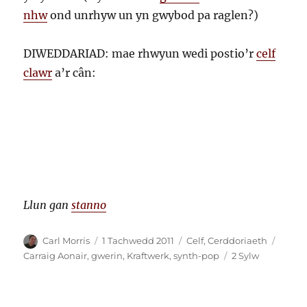
nhw
ond unrhyw un yn gwybod pa raglen?)
DIWEDDARIAD: mae rhwyun wedi postio’r
celf
clawr
a’r cân:
Llun gan
stanno
Awdur
Cofnodwyd
Categorïau
Tagia
Carl Morris
1 Tachwedd 2011
Celf
,
Cerddoriaeth
ar
ar
Carraig Aonair
,
gwerin
,
Kraftwerk
,
synth-pop
2 Sylw
Carraig
Aonair
–