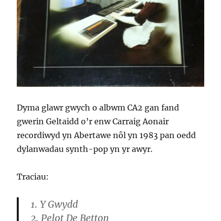
Dyma glawr gwych o albwm CA2 gan fand
gwerin Geltaidd o’r enw Carraig Aonair
recordiwyd yn Abertawe nôl yn 1983 pan oedd
dylanwadau synth-pop yn yr awyr.
Traciau:
1. Y Gwydd
2. Pelot De Betton