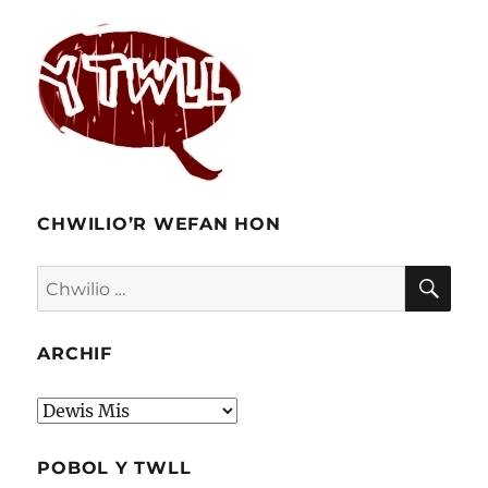
CA2
CHWILIO’R WEFAN HON
CHW
Chwilio
am:
ARCHIF
Archif
POBOL Y TWLL