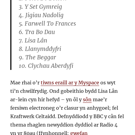
3. Y Set Gymreig
4. Jigiau Nadolig
5. Farwell To Frances
6. Tra Bo Dau
7. Lisa Lân
8. Llanymddyfri
9. The Beggar
10. Clychau Aberdyfi
Mae rhai o’r
tiwns eraill ar y Myspace
os wyt
ti’n chwilfrydig. Ond gobeithio bydd Lisa Lân
ar-lein cyn hir hefyd – yn ôl y
sôn
mae’r
fersiwn electroneg o’r clasur yn anhygoel; fel
Kraftwerk Celtaidd. Defnyddiodd y BBC y cân fel
thema rhaglen newyddion dyddiol ar Radio 4
yn yr 80au (ffynhonnell:
gwefan