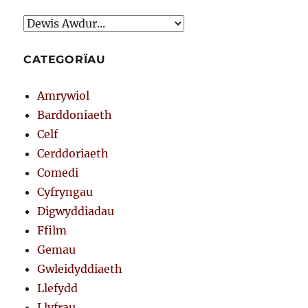
CATEGORÏAU
Amrywiol
Barddoniaeth
Celf
Cerddoriaeth
Comedi
Cyfryngau
Digwyddiadau
Ffilm
Gemau
Gwleidyddiaeth
Llefydd
Llyfrau