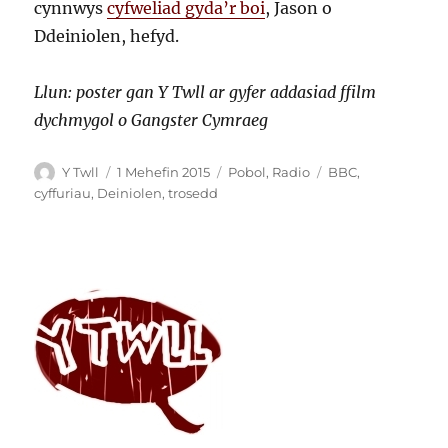
cynnwys
cyfweliad gyda’r boi
, Jason o
Ddeiniolen, hefyd.
Llun: poster gan Y Twll ar gyfer addasiad ffilm
dychmygol o Gangster Cymraeg
Awdur
Cofnodwyd
Categorïau
Tagiau
Y Twll
1 Mehefin 2015
Pobol
,
Radio
BBC
,
ar
cyffuriau
,
Deiniolen
,
trosedd