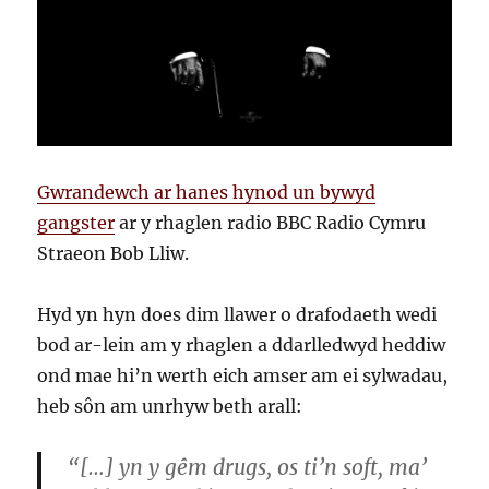
Gwrandewch ar hanes hynod un bywyd
gangster
ar y rhaglen radio BBC Radio Cymru
Straeon Bob Lliw.
Hyd yn hyn does dim llawer o drafodaeth wedi
bod ar-lein am y rhaglen a ddarlledwyd heddiw
ond mae hi’n werth eich amser am ei sylwadau,
heb sôn am unrhyw beth arall:
“[…] yn y gêm drugs, os ti’n soft, ma’