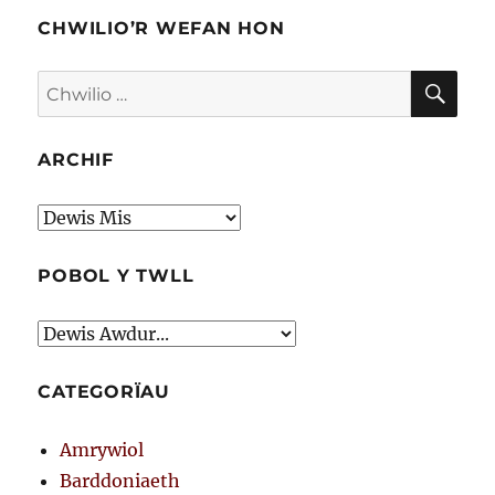
CHWILIO’R WEFAN HON
CHW
Chwilio
am:
ARCHIF
Archif
POBOL Y TWLL
CATEGORÏAU
Amrywiol
Barddoniaeth