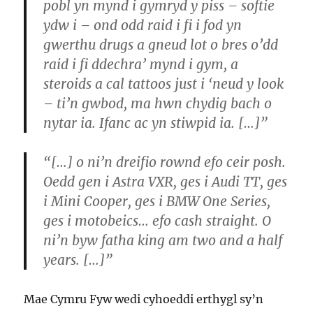
pobl yn mynd i gymryd y piss – softie
ydw i – ond odd raid i fi i fod yn
gwerthu drugs a gneud lot o bres o’dd
raid i fi ddechra’ mynd i gym, a
steroids a cal tattoos just i ‘neud y look
– ti’n gwbod, ma hwn chydig bach o
nytar ia. Ifanc ac yn stiwpid ia. […]”
“[…] o ni’n dreifio rownd efo ceir posh.
Oedd gen i Astra VXR, ges i Audi TT, ges
i Mini Cooper, ges i BMW One Series,
ges i motobeics… efo cash straight. O
ni’n byw fatha king am two and a half
years. […]”
Mae Cymru Fyw wedi cyhoeddi erthygl sy’n