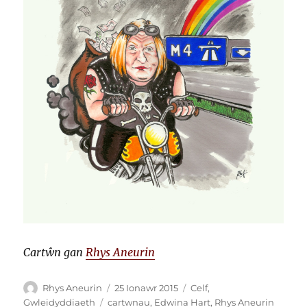
Cartŵn gan
Rhys Aneurin
Awdur
Cofnodwyd
Categorïau
Rhys Aneurin
25 Ionawr 2015
Celf
,
ar
Tagiau
Gwleidyddiaeth
cartwnau
,
Edwina Hart
,
Rhys Aneurin