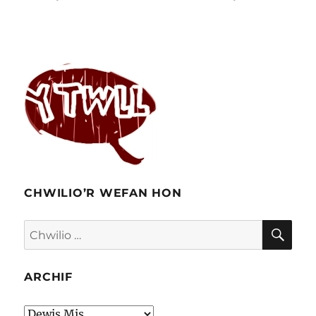
CHWILIO’R WEFAN HON
CHW
Chwilio
am:
ARCHIF
Archif