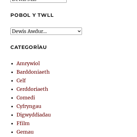
POBOL Y TWLL
CATEGORÏAU
Amrywiol
Barddoniaeth
Celf
Cerddoriaeth
Comedi
Cyfryngau
Digwyddiadau
Ffilm
Gemau