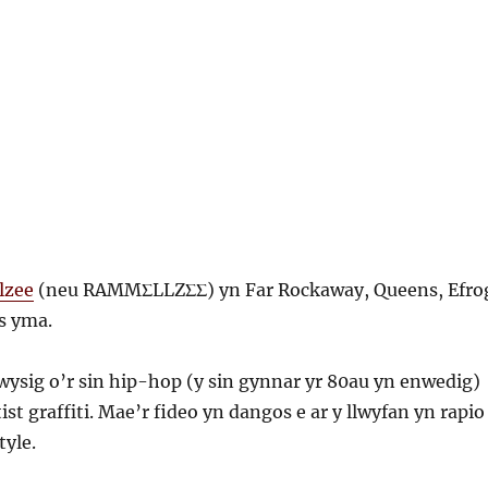
lzee
(neu RAMMΣLLZΣΣ) yn Far Rockaway, Queens, Efro
s yma.
ysig o’r sin hip-hop (y sin gynnar yr 80au yn enwedig)
tist graffiti. Mae’r fideo yn dangos e ar y llwyfan yn rapio
tyle.