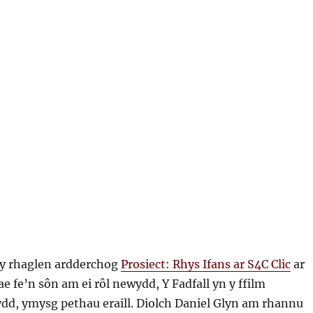
d y rhaglen ardderchog
Prosiect: Rhys Ifans ar S4C Clic
ar
ae fe’n sôn am ei rôl newydd, Y Fadfall yn y ffilm
d, ymysg pethau eraill. Diolch Daniel Glyn am rhannu