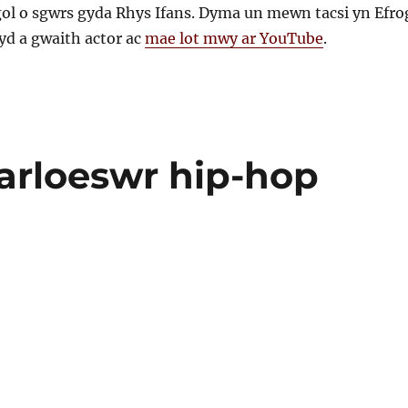
ol o sgwrs gyda Rhys Ifans. Dyma un mewn tacsi yn Efro
d a gwaith actor ac
mae lot mwy ar YouTube
.
arloeswr hip-hop