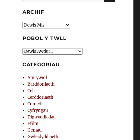
am:
ARCHIF
Archif
POBOL Y TWLL
CATEGORÏAU
Amrywiol
Barddoniaeth
Celf
Cerddoriaeth
Comedi
Cyfryngau
Digwyddiadau
Ffilm
Gemau
Gwleidyddiaeth