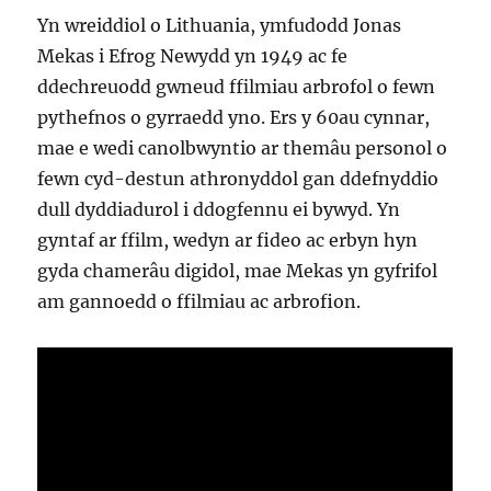
Yn wreiddiol o Lithuania, ymfudodd Jonas
Mekas i Efrog Newydd yn 1949 ac fe
ddechreuodd gwneud ffilmiau arbrofol o fewn
pythefnos o gyrraedd yno. Ers y 60au cynnar,
mae e wedi canolbwyntio ar themâu personol o
fewn cyd-destun athronyddol gan ddefnyddio
dull dyddiadurol i ddogfennu ei bywyd. Yn
gyntaf ar ffilm, wedyn ar fideo ac erbyn hyn
gyda chamerâu digidol, mae Mekas yn gyfrifol
am gannoedd o ffilmiau ac arbrofion.