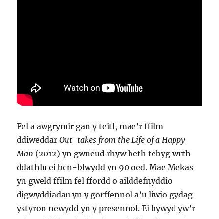
Fel a awgrymir gan y teitl, mae’r ffilm
ddiweddar
Out-takes from the Life of a Happy
Man
(2012) yn gwneud rhyw beth tebyg wrth
ddathlu ei ben-blwydd yn 90 oed. Mae Mekas
yn gweld ffilm fel ffordd o ailddefnyddio
digwyddiadau yn y gorffennol a’u liwio gydag
ystyron newydd yn y presennol. Ei bywyd yw’r