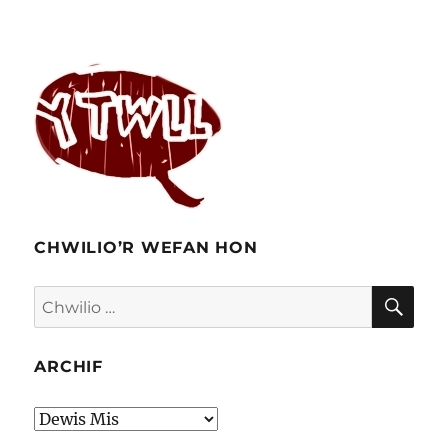
CHWILIO’R WEFAN HON
CHW
Chwilio
am:
ARCHIF
Archif