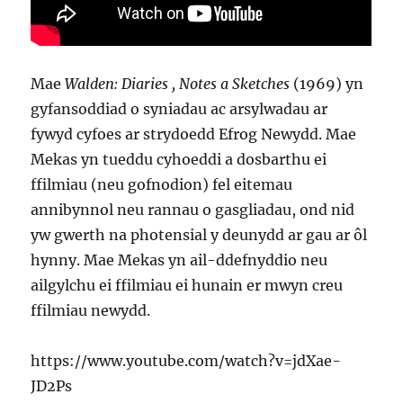
Mae
Walden: Diaries , Notes a Sketches
(1969) yn
gyfansoddiad o syniadau ac arsylwadau ar
fywyd cyfoes ar strydoedd Efrog Newydd. Mae
Mekas yn tueddu cyhoeddi a dosbarthu ei
ffilmiau (neu gofnodion) fel eitemau
annibynnol neu rannau o gasgliadau, ond nid
yw gwerth na photensial y deunydd ar gau ar ôl
hynny. Mae Mekas yn ail-ddefnyddio neu
ailgylchu ei ffilmiau ei hunain er mwyn creu
ffilmiau newydd.
https://www.youtube.com/watch?v=jdXae-
JD2Ps