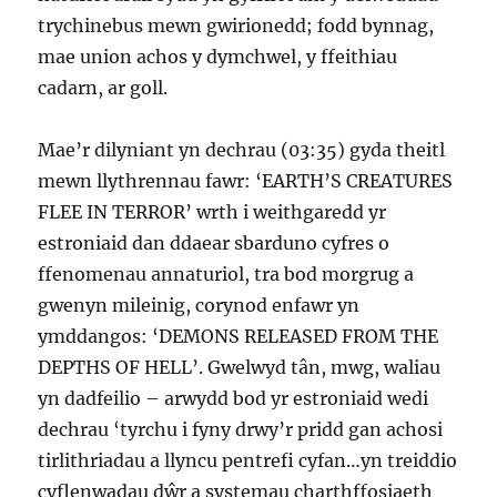
trychinebus mewn gwirionedd; fodd bynnag,
mae union achos y dymchwel, y ffeithiau
cadarn, ar goll.
Mae’r dilyniant yn dechrau (03:35) gyda theitl
mewn llythrennau fawr: ‘EARTH’S CREATURES
FLEE IN TERROR’ wrth i weithgaredd yr
estroniaid dan ddaear sbarduno cyfres o
ffenomenau annaturiol, tra bod morgrug a
gwenyn mileinig, corynod enfawr yn
ymddangos: ‘DEMONS RELEASED FROM THE
DEPTHS OF HELL’. Gwelwyd tân, mwg, waliau
yn dadfeilio – arwydd bod yr estroniaid wedi
dechrau ‘tyrchu i fyny drwy’r pridd gan achosi
tirlithriadau a llyncu pentrefi cyfan…yn treiddio
cyflenwadau dŵr a systemau charthffosiaeth