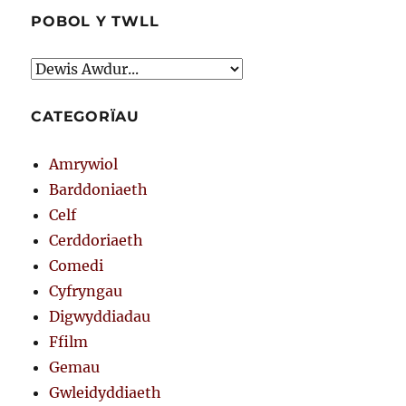
POBOL Y TWLL
CATEGORÏAU
Amrywiol
Barddoniaeth
Celf
Cerddoriaeth
Comedi
Cyfryngau
Digwyddiadau
Ffilm
Gemau
Gwleidyddiaeth