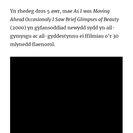
Yn rhedeg dros 5 awr, mae
As I was Moving
Ahead Occasionaly I Saw Brief Glimpses of Beauty
(2000) yn gyfansoddiad newydd sydd yn ail-
gymysgu ac ail-gyddestynnu ei ffilmiau o’r 30
mlynedd flaenorol.