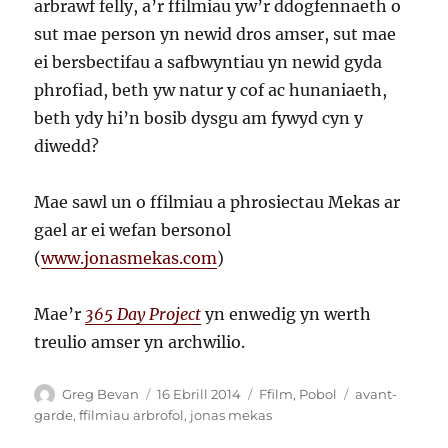
arbrawf felly, a’r ffilmiau yw’r ddogfennaeth o
sut mae person yn newid dros amser, sut mae
ei bersbectifau a safbwyntiau yn newid gyda
phrofiad, beth yw natur y cof ac hunaniaeth,
beth ydy hi’n bosib dysgu am fywyd cyn y
diwedd?
Mae sawl un o ffilmiau a phrosiectau Mekas ar
gael ar ei wefan bersonol
(
www.jonasmekas.com
)
Mae’r
365 Day Project
yn enwedig yn werth
treulio amser yn archwilio.
Awdur
Cofnodwyd
Categorïau
Tagiau
Greg Bevan
16 Ebrill 2014
Ffilm
,
Pobol
avant-
ar
garde
,
ffilmiau arbrofol
,
jonas mekas