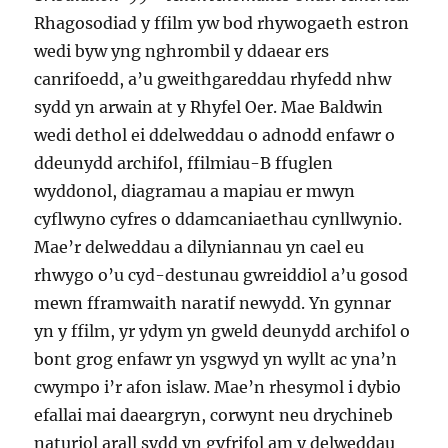
Rhagosodiad y ffilm yw bod rhywogaeth estron
wedi byw yng nghrombil y ddaear ers
canrifoedd, a’u gweithgareddau rhyfedd nhw
sydd yn arwain at y Rhyfel Oer. Mae Baldwin
wedi dethol ei ddelweddau o adnodd enfawr o
ddeunydd archifol, ffilmiau-B ffuglen
wyddonol, diagramau a mapiau er mwyn
cyflwyno cyfres o ddamcaniaethau cynllwynio.
Mae’r delweddau a dilyniannau yn cael eu
rhwygo o’u cyd-destunau gwreiddiol a’u gosod
mewn fframwaith naratif newydd. Yn gynnar
yn y ffilm, yr ydym yn gweld deunydd archifol o
bont grog enfawr yn ysgwyd yn wyllt ac yna’n
cwympo i’r afon islaw. Mae’n rhesymol i dybio
efallai mai daeargryn, corwynt neu drychineb
naturiol arall sydd yn gyfrifol am y delweddau