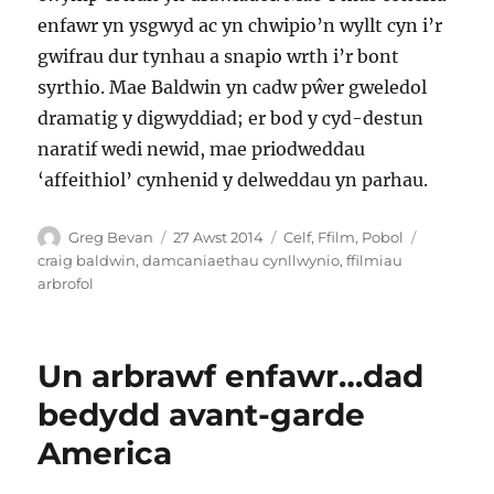
enfawr yn ysgwyd ac yn chwipio’n wyllt cyn i’r
gwifrau dur tynhau a snapio wrth i’r bont
syrthio. Mae Baldwin yn cadw pŵer gweledol
dramatig y digwyddiad; er bod y cyd-destun
naratif wedi newid, mae priodweddau
‘affeithiol’ cynhenid y delweddau yn parhau.
Awdur
Cofnodwyd
Categorïau
Tagiau
Greg Bevan
27 Awst 2014
Celf
,
Ffilm
,
Pobol
ar
craig baldwin
,
damcaniaethau cynllwynio
,
ffilmiau
arbrofol
Un arbrawf enfawr…dad
bedydd avant-garde
America