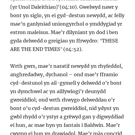
[yr Unol Daleithiau]'(04:10). Gwelwyd nawr y
bont yn siglo, yn ei gyd-destun newydd, ac felly
mae’n ganlyniad uniongyrchol o ymddygiad yr
estron maleisus. Mae’r dilyniant yn dod i ben
gyda delwedd o greigiau yn ffrwydro: ‘THESE
ARE THE END TIMES’ (04:52).
Wrth gwrs, mae’r naratif newydd yn rhyfeddol,
anghredadwy, dychanol – ond mae’r fframio
cyd-destunol yn ail-gymell y delwedd o’r bont
yn dymchwel ac yn ailfywiogi’r deunydd
gwreiddiol; ond wrth rhwygo delweddau o’r
bont o’u cyd-destun gwreiddiol, nid ydynt yn
gwbl rhydd o’r ystyr a grëwyd gan y digwyddiad
ei hun, ac mae hyn yn fantais i Baldwin. Mae’r
cwymp ei hun yn drawiadol. Mae’r màs concrid