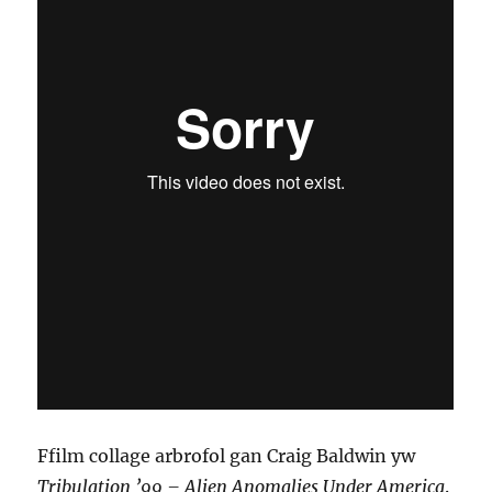
Ffilm collage arbrofol gan Craig Baldwin yw
Tribulation ’99 – Alien Anomalies Under America
.