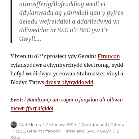
atmosfferig/llofruddiog wedi ei
ddylanwadu ag ysbrydoli gan y gyfres
deledu wefreiddiol a ddarlledwyd yn
ddiweddar ar S4C a’r BBC yw I’r
Gwyll….
Y bren tu ôl i’r prosiect ydy Geraint
Ffrancon
,
cyfansoddwr a chynhyrchydd electronig, sydd
hefyd wedi dwyn yr enwau Stabmaster Vinyl a
Blodyn Tatws
dros y blynyddoedd
.
Ewch i Bandcamp am ragor o fanylion a’r albwm
mewn ffurf digidol
Awdur
Cofnodwyd
Categorïau
Carl Morris
24 Ionawr 2014
Cerddoriaeth
,
Teledu
ar
Tagiau
BBC
,
Geraint Ffrancon
,
Hinterland
,
S4C
,
Y Gwyll
2
ar
Sylw