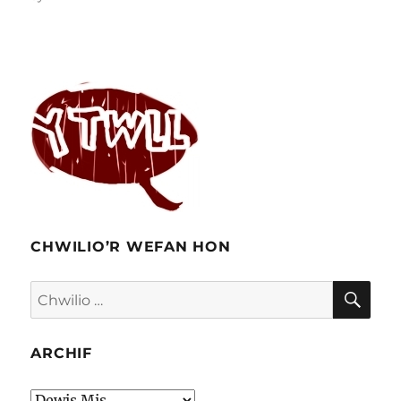
I’r
Gwyll
–
trac
sain
ddychmygol
gan
Recordiau
CHWILIO’R WEFAN HON
CHW
Chwilio
am:
ARCHIF
Archif