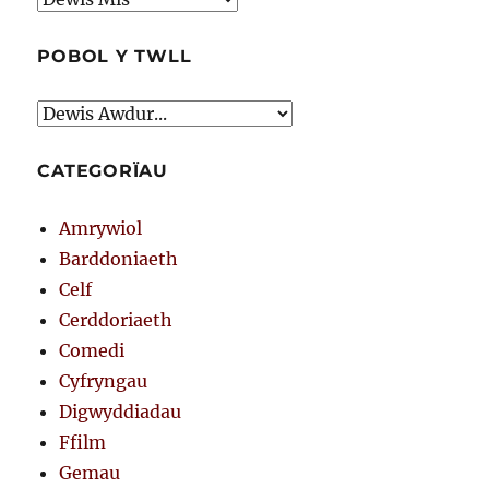
POBOL Y TWLL
CATEGORÏAU
Amrywiol
Barddoniaeth
Celf
Cerddoriaeth
Comedi
Cyfryngau
Digwyddiadau
Ffilm
Gemau