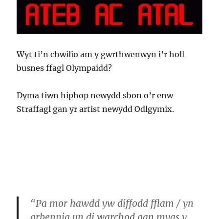
Wyt ti’n chwilio am y gwrthwenwyn i’r holl
busnes ffagl Olympaidd?
Dyma tiwn hiphop newydd sbon o’r enw
Straffagl gan yr artist newydd Odlgymix.
“Pa mor hawdd yw diffodd fflam / yn
arbennig un di warchod gan mygs y