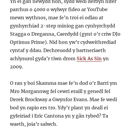
Yn ei gân newydd hon, sydd wedi derbyn nifer
parchus o 4000 o wylwyr fideo ar YouTube
mewn wythnos, mae fe’n troi ei odlau at
gynhyrchiad 2-step miniog gan cynhyrchydd
Stagga o Dreganna, Caerdydd (gynt o’r criw DJo
Optimus Prime). Nid hon yw’r cydweithrediad
cyntaf y ddau. Dechreuodd y bartneriaeth
achlysurol gyda’r tiwn drom
Sick As Sin
yn
2009.
O ran y boi Skamma mae fe’n dod o’r Barri ym
Mro Morgannwg fel cewri eraill y genedl fel
Derek Brockway a Gwynfor Evans. Mae fe wedi
bod yn rapio ers tro. Ydy’r plant yn deall ei
gyfeiriad i Eric Cantona yn y gân tybed? Ta
waeth, joia’r salwch.