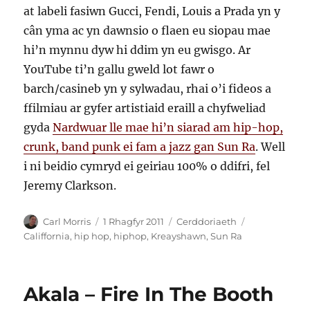
at labeli fasiwn Gucci, Fendi, Louis a Prada yn y
cân yma ac yn dawnsio o flaen eu siopau mae
hi’n mynnu dyw hi ddim yn eu gwisgo. Ar
YouTube ti’n gallu gweld lot fawr o
barch/casineb yn y sylwadau, rhai o’i fideos a
ffilmiau ar gyfer artistiaid eraill a chyfweliad
gyda
Nardwuar lle mae hi’n siarad am hip-hop,
crunk, band punk ei fam a jazz gan Sun Ra
. Well
i ni beidio cymryd ei geiriau 100% o ddifri, fel
Jeremy Clarkson.
Awdur
Cofnodwyd
Categorïau
Tagiau
Carl Morris
1 Rhagfyr 2011
Cerddoriaeth
ar
Califfornia
,
hip hop
,
hiphop
,
Kreayshawn
,
Sun Ra
Akala – Fire In The Booth