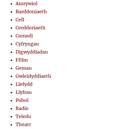
Amrywiol
Barddoniaeth
Celf
Cerddoriaeth
Comedi
Cyfryngau
Digwyddiadau
Ffilm
Gemau
Gwleidyddiaeth
Llefydd
Llyfrau
Pobol
Radio
Teledu
Theatr