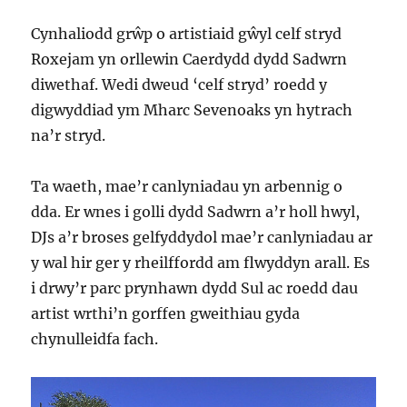
Cynhaliodd grŵp o artistiaid gŵyl celf stryd
Roxejam yn orllewin Caerdydd dydd Sadwrn
diwethaf. Wedi dweud ‘celf stryd’ roedd y
digwyddiad ym Mharc Sevenoaks yn hytrach
na’r stryd.
Ta waeth, mae’r canlyniadau yn arbennig o
dda. Er wnes i golli dydd Sadwrn a’r holl hwyl,
DJs a’r broses gelfyddydol mae’r canlyniadau ar
y wal hir ger y rheilffordd am flwyddyn arall. Es
i drwy’r parc prynhawn dydd Sul ac roedd dau
artist wrthi’n gorffen gweithiau gyda
chynulleidfa fach.