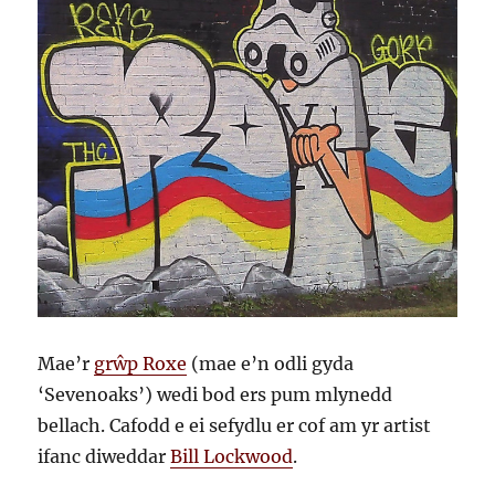
Mae’r
grŵp Roxe
(mae e’n odli gyda
‘Sevenoaks’) wedi bod ers pum mlynedd
bellach. Cafodd e ei sefydlu er cof am yr artist
ifanc diweddar
Bill Lockwood
.