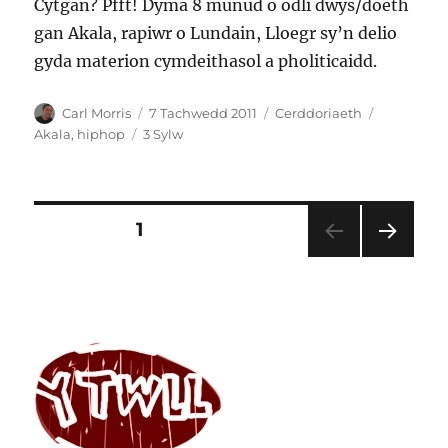
Cytgan? Pfft! Dyma 8 munud o odli dwys/doeth
gan Akala, rapiwr o Lundain, Lloegr sy’n delio
gyda materion cymdeithasol a pholiticaidd.
Awdur
Cofnodwyd
Categorïau
Tagiau
Carl Morris
7 Tachwedd 2011
Cerddoriaeth
ar
ar
Akala
,
hiphop
3 Sylw
Akala
–
Fire
In
Tudaleniad
TUDALEN
1
The
Booth
TUD
cofnodion
ALE
N
NES
AF