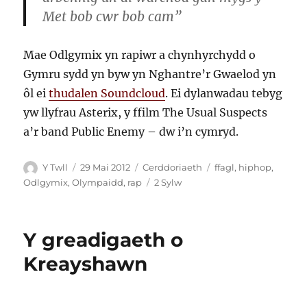
Met bob cwr bob cam”
Mae Odlgymix yn rapiwr a chynhyrchydd o
Gymru sydd yn byw yn Nghantre’r Gwaelod yn
ôl ei
thudalen Soundcloud
. Ei dylanwadau tebyg
yw llyfrau Asterix, y ffilm The Usual Suspects
a’r band Public Enemy – dw i’n cymryd.
Awdur
Cofnodwyd
Categorïau
Tagiau
Y Twll
29 Mai 2012
Cerddoriaeth
ffagl
,
hiphop
,
ar
ar
Odlgymix
,
Olympaidd
,
rap
2 Sylw
Odlgymix
vs.
y
Y greadigaeth o
ffagl
Olympaidd
Kreayshawn