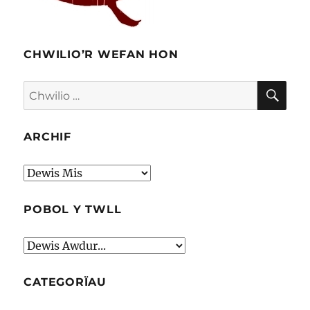
CHWILIO’R WEFAN HON
CHW
Chwilio
am:
ARCHIF
Archif
POBOL Y TWLL
CATEGORÏAU