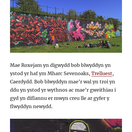
Mae Roxejam yn digwydd bob blwyddyn yn
ystod yr haf ym Mharc Sevenoaks,
Trelluest
,
Caerdydd. Bob blwyddyn mae’r wal yn troi yn
ddu yn ystod yr wythnos ac mae’r gweithiau i
gyd yn diflannu er mwyn creu lle ar gyfer y
flwyddyn newydd.