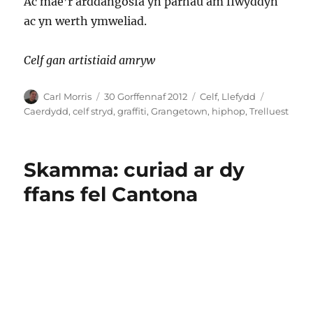
Ac mae’r arddangosfa yn parhau am flwyddyn
ac yn werth ymweliad.
Celf gan artistiaid amryw
Awdur
Cofnodwyd
Categorïau
Tagiau
Carl Morris
30 Gorffennaf 2012
Celf
,
Llefydd
ar
Caerdydd
,
celf stryd
,
graffiti
,
Grangetown
,
hiphop
,
Trelluest
Skamma: curiad ar dy
ffans fel Cantona