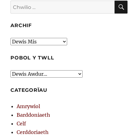
CHW
Chwilio
am:
ARCHIF
Archif
POBOL Y TWLL
CATEGORÏAU
Amrywiol
Barddoniaeth
Celf
Cerddoriaeth