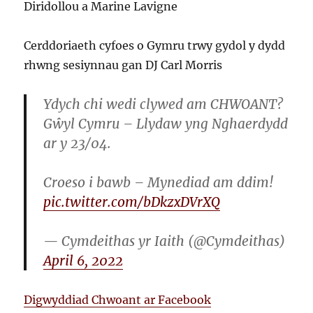
Diridollou a Marine Lavigne
Cerddoriaeth cyfoes o Gymru trwy gydol y dydd
rhwng sesiynnau gan DJ Carl Morris
Ydych chi wedi clywed am CHWOANT?
Gŵyl Cymru – Llydaw yng Nghaerdydd
ar y 23/04.
Croeso i bawb – Mynediad am ddim!
pic.twitter.com/bDkzxDVrXQ
— Cymdeithas yr Iaith (@Cymdeithas)
April 6, 2022
Digwyddiad Chwoant ar Facebook