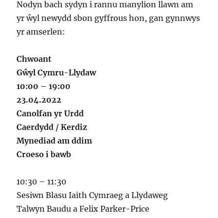
Nodyn bach sydyn i rannu manylion llawn am
yr ŵyl newydd sbon gyffrous hon, gan gynnwys
yr amserlen:
Chwoant
Gŵyl Cymru-Llydaw
10:00 – 19:00
23.04.2022
Canolfan yr Urdd
Caerdydd / Kerdiz
Mynediad am ddim
Croeso i bawb
10:30 – 11:30
Sesiwn Blasu Iaith Cymraeg a Llydaweg
Talwyn Baudu a Felix Parker-Price