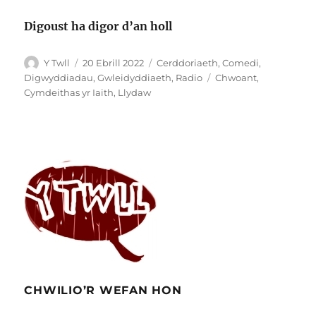
Digoust ha digor d’an holl
Awdur
Cofnodwyd
Categorïau
Y Twll
20 Ebrill 2022
Cerddoriaeth
,
Comedi
,
ar
Tagiau
Digwyddiadau
,
Gwleidyddiaeth
,
Radio
Chwoant
,
Cymdeithas yr Iaith
,
Llydaw
CHWILIO’R WEFAN HON