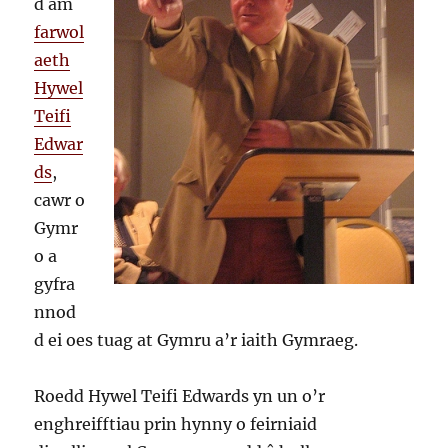
d am
farwol
aeth
Hywel
Teifi
Edwar
ds
,
cawr o
Gymr
o a
gyfra
nnod
d ei oes tuag at Gymru a’r iaith Gymraeg.
Roedd Hywel Teifi Edwards yn un o’r
enghreifftiau prin hynny o feirniaid