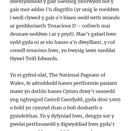
ddefnyddiodd y gair Saesneg oherwydd fod y
gair mor addas i’n disgrifio (yr unig le roeddwn
i wedi clywed y gair o’r blaen oedd wrth wrando
ar gerddoriaeth Tenacious D – cofiwch mai
deunaw oeddwn i ar y pryd). Mae’r gafael hwn
sydd gyda ni ar ein hanes a’n diwylliant, y cof
cenedl
tenacious
hwn, yn bwysig iawn meddai
Hywel Teifi Edwards.
Yn ei gyfrol olaf, The National Pageant of
Wales, fe adroddodd hanes perfformio pasiant
mawr yn dathlu hanes Cymru drwy’r oesoedd
yng nghysgod Castell Caerdydd, gyda dros 5000
o bobl yn cymryd rhan o bob dosbarth o
gymdeithas. Yn y dyfyniad hwn, dengys sut y
gwelai perthnasedd y digwyddiad hwn gyda’r