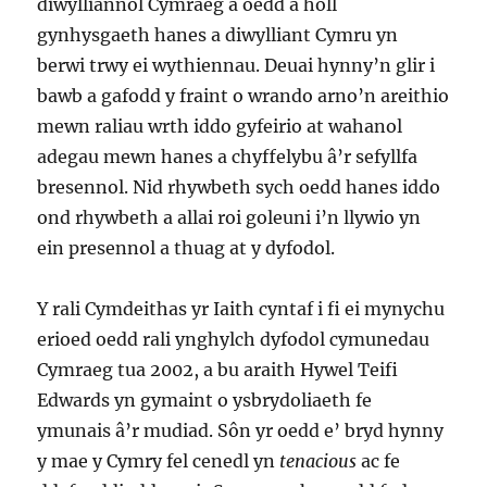
diwylliannol Cymraeg a oedd â holl
gynhysgaeth hanes a diwylliant Cymru yn
berwi trwy ei wythiennau. Deuai hynny’n glir i
bawb a gafodd y fraint o wrando arno’n areithio
mewn raliau wrth iddo gyfeirio at wahanol
adegau mewn hanes a chyffelybu â’r sefyllfa
bresennol. Nid rhywbeth sych oedd hanes iddo
ond rhywbeth a allai roi goleuni i’n llywio yn
ein presennol a thuag at y dyfodol.
Y rali Cymdeithas yr Iaith cyntaf i fi ei mynychu
erioed oedd rali ynghylch dyfodol cymunedau
Cymraeg tua 2002, a bu araith Hywel Teifi
Edwards yn gymaint o ysbrydoliaeth fe
ymunais â’r mudiad. Sôn yr oedd e’ bryd hynny
y mae y Cymry fel cenedl yn
tenacious
ac fe