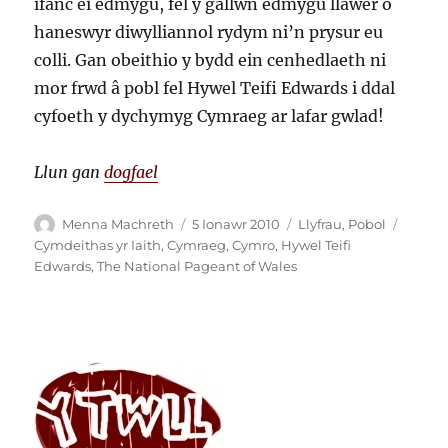
ifanc ei edmygu, fel y gallwn edmygu llawer o
haneswyr diwylliannol rydym ni’n prysur eu
colli. Gan obeithio y bydd ein cenhedlaeth ni
mor frwd â pobl fel Hywel Teifi Edwards i ddal
cyfoeth y dychymyg Cymraeg ar lafar gwlad!
Llun gan
dogfael
Awdur
Cofnodwyd
Categorïau
Tagia
Menna Machreth
5 Ionawr 2010
Llyfrau
,
Pobol
ar
Cymdeithas yr Iaith
,
Cymraeg
,
Cymro
,
Hywel Teifi
Edwards
,
The National Pageant of Wales