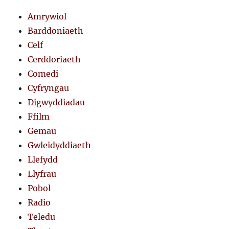
Amrywiol
Barddoniaeth
Celf
Cerddoriaeth
Comedi
Cyfryngau
Digwyddiadau
Ffilm
Gemau
Gwleidyddiaeth
Llefydd
Llyfrau
Pobol
Radio
Teledu