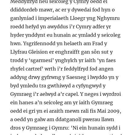
Meddylfryd neu seicoleg y Cymry oedd ei
ddiddordeb mawr, ac er y dywedai fod hyn o
ganlyniad i imperialaeth Lloegr yng Nghymru
roedd hefyd yn awyddus i’r Cymry adfer yr
hyder ynddynt eu hunain ac ymladd y seicoleg
hwn. Ysgrifennodd yn helaeth am Frad y
Llyfrau Gleision er enghraifft gan sôn sut y
trodd y ‘sgarmesi’ ynghylch yr iaith ‘yn faes
rhyfel cartref’ wrth i’r feddylfryd fod angen
addysg drwy gyfrwng y Saesneg i lwyddo yn y
byd ymledu tra gwthiwyd a cyfyngwyd y
Gymraeg i’r aelwyd a’r capel. Y neges i wyrdroi
ein hanes a’n seicoleg am yr iaith Gymraeg
oedd ei gri yn ei araith mewn rali fis Mai 2009,
a oedd yn galw am ddatganoli pwerau llawn
dros y Gymraeg i Gymru: ‘Ni ein hunain sydd i