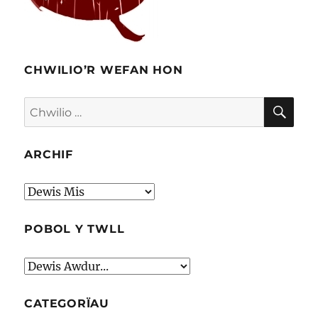
CHWILIO’R WEFAN HON
CHW
Chwilio
am:
ARCHIF
Archif
POBOL Y TWLL
CATEGORÏAU