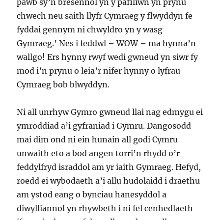
pawb sy’n bresennol yn y pafiliwn yn prynu
chwech neu saith llyfr Cymraeg y flwyddyn fe
fyddai gennym ni chwyldro yn y wasg
Gymraeg.’ Nes i feddwl – WOW – ma hynna’n
wallgo! Ers hynny rwyf wedi gwneud yn siwr fy
mod i’n prynu o leia’r nifer hynny o lyfrau
Cymraeg bob blwyddyn.
Ni all unrhyw Gymro gwneud llai nag edmygu ei
ymroddiad a’i gyfraniad i Gymru. Dangosodd
mai dim ond ni ein hunain all godi Cymru
unwaith eto a bod angen torri’n rhydd o’r
feddylfryd israddol am yr iaith Gymraeg. Hefyd,
roedd ei wybodaeth a’i allu hudolaidd i draethu
am ystod eang o bynciau hanesyddol a
diwylliannol yn rhywbeth i ni fel cenhedlaeth