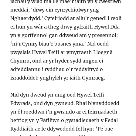
iachau y wlad ma lle mae’r iaith yn y cwestiwn’
meddai, ‘drwy ein cynrychiolwyr yng
Nghaerdydd.’ Cyfeiriodd at allu’r genedl i reoli
ei hun yn wâr a theg drwy gyfraith Hywel Dda
yn y gorffennol gan ddweud am y presennol:
‘ni’r Cymry biau’r busnes yma.’ Nid oedd
pwyslais Hywel Teifi ar ymyrraeth Lloegr â
Chymru, ond ar yr hyder sydd angen ei
adfeddiannu i ryddhau o’r feddylfryd o
israddoldeb ynghylch yr iaith Gymraeg.
Nid dyn dweud yn unig oed Hywel Teifi
Edwrads, ond dyn gwneud. Rhai blynyddoedd
yn ôl roeddwn i’n gwrando ar ei feirniadaeth
befriog yn y Pafiliwn o gystadleuaeth y Fedal
Ryddiaith ac fe ddywedodd fel hyn: ‘Pe bae