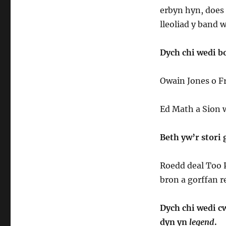
erbyn hyn, does
lleoliad y band 
Dych chi wedi b
Owain Jones o F
Ed Math a Sion
Beth yw’r stori
Roedd deal Too P
bron a gorffan 
Dych chi wedi cw
dyn yn
legend
.