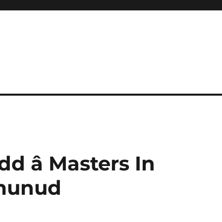
dd â Masters In
munud