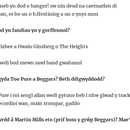
 neb yn dod o bangor! sw nin deud na caernarfon di
wan, er bo un o b.ffestiniog a un o ynys mon
od yn fandiau yn y gorffennol?
rizbee a Owain Ginsberg o The Heights
 wedi bod mewn sawl band gwahanol
 gyda Too Pure a Beggars? Beth ddigwyddodd?
ure i roi sengl allan wedi gytuno heb i nhw glwad y track
recordioi wan, main stompar, gaddo
rdd â Martin Mills eto (prif boss y grŵp Beggars)? Mae