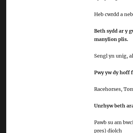
Heb cwrdd a neb
Beth sydd ar y 
manylion plis.
Sengl yn unig, a
Pwy yw dy hoff f
Racehorses, Tom
Unrhyw beth ara
Pawb su am bwcio
pres) diolch