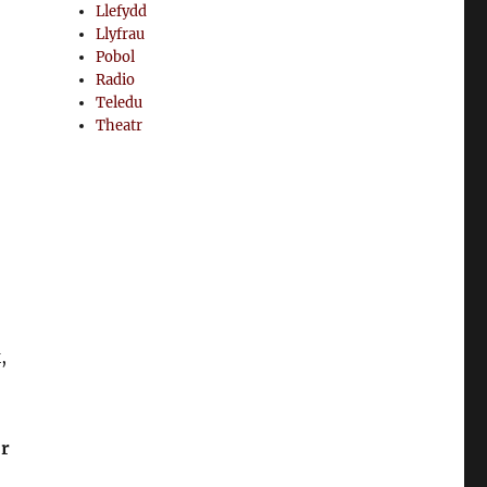
Llefydd
Llyfrau
Pobol
Radio
Teledu
Theatr
,
’r