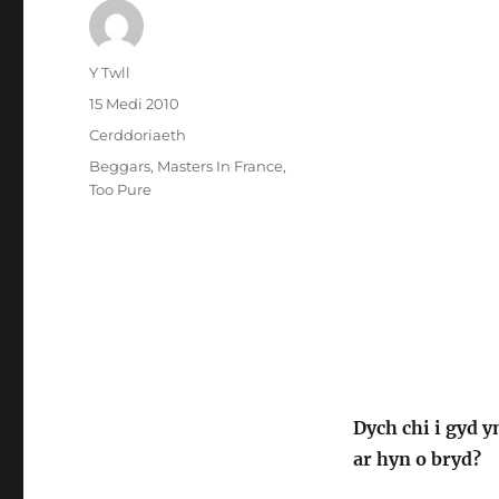
Awdur
Y Twll
Cofnodwyd
15 Medi 2010
ar
Categorïau
Cerddoriaeth
Tagiau
Beggars
,
Masters In France
,
Too Pure
Dych chi i gyd y
ar hyn o bryd?