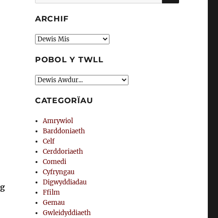
am:
ARCHIF
Archif
POBOL Y TWLL
CATEGORÏAU
Amrywiol
Barddoniaeth
Celf
Cerddoriaeth
Comedi
Cyfryngau
Digwyddiadau
sg
Ffilm
Gemau
Gwleidyddiaeth