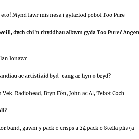
 eto! Mynd lawr mis nesa i gyfarfod pobol Too Pure
gweill, dych chi’n rhyddhau albwm gyda Too Pure? Ange
llan Ionawr
andiau ac artistiaid byd-eang ar hyn o bryd?
 Vek, Radiohead, Bryn Fôn, John ac Al, Tebot Coch
ll?
r band, gawni 5 pack o crisps a 24 pack o Stella plis (a