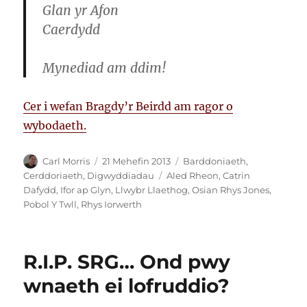
Glan yr Afon
Caerdydd
Mynediad am ddim!
Cer i wefan Bragdy’r Beirdd am ragor o
wybodaeth.
Awdur
Cofnodwyd
Categorïau
Carl Morris
21 Mehefin 2013
Barddoniaeth
,
ar
Tagiau
Cerddoriaeth
,
Digwyddiadau
Aled Rheon
,
Catrin
Dafydd
,
Ifor ap Glyn
,
Llwybr Llaethog
,
Osian Rhys Jones
,
Pobol Y Twll
,
Rhys Iorwerth
R.I.P. SRG… Ond pwy
wnaeth ei lofruddio?