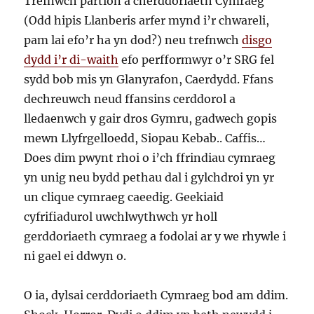
Trefnwch partion a cherddoriaeth Cymraeg
(Odd hipis Llanberis arfer mynd i’r chwareli,
pam lai efo’r ha yn dod?) neu trefnwch
disgo
dydd i’r di-waith
efo perfformwyr o’r SRG fel
sydd bob mis yn Glanyrafon, Caerdydd. Ffans
dechreuwch neud ffansins cerddorol a
lledaenwch y gair dros Gymru, gadwech gopis
mewn Llyfrgelloedd, Siopau Kebab.. Caffis…
Does dim pwynt rhoi o i’ch ffrindiau cymraeg
yn unig neu bydd pethau dal i gylchdroi yn yr
un clique cymraeg caeedig. Geekiaid
cyfrifiadurol uwchlwythwch yr holl
gerddoriaeth cymraeg a fodolai ar y we rhywle i
ni gael ei ddwyn o.
O ia, dylsai cerddoriaeth Cymraeg bod am ddim.