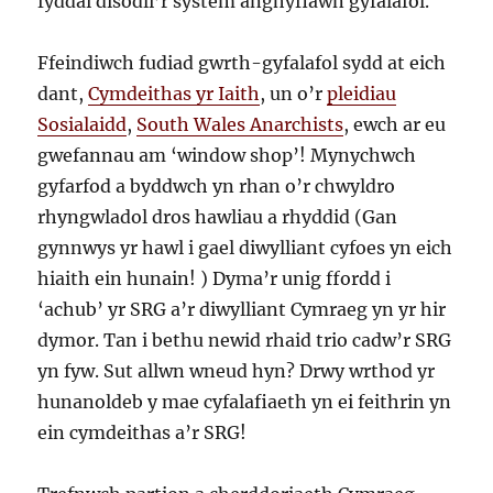
fyddai disodli’r system anghyfiawn gyfalafol.
Ffeindiwch fudiad gwrth-gyfalafol sydd at eich
dant,
Cymdeithas yr Iaith
, un o’r
pleidiau
Sosialaidd
,
South Wales Anarchists
, ewch ar eu
gwefannau am ‘window shop’! Mynychwch
gyfarfod a byddwch yn rhan o’r chwyldro
rhyngwladol dros hawliau a rhyddid (Gan
gynnwys yr hawl i gael diwylliant cyfoes yn eich
hiaith ein hunain! ) Dyma’r unig ffordd i
‘achub’ yr SRG a’r diwylliant Cymraeg yn yr hir
dymor. Tan i bethu newid rhaid trio cadw’r SRG
yn fyw. Sut allwn wneud hyn? Drwy wrthod yr
hunanoldeb y mae cyfalafiaeth yn ei feithrin yn
ein cymdeithas a’r SRG!