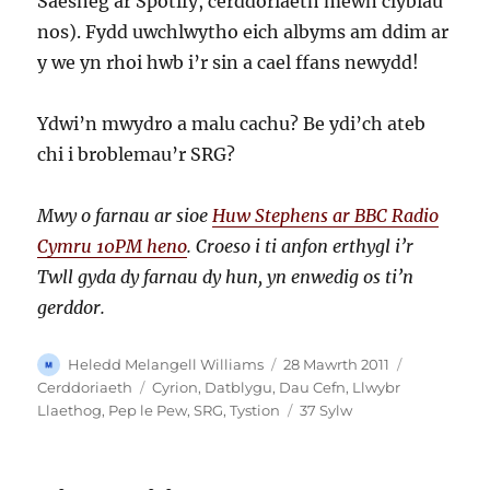
Saesneg ar Spotify, cerddoriaeth mewn clybiau
nos). Fydd uwchlwytho eich albyms am ddim ar
y we yn rhoi hwb i’r sin a cael ffans newydd!
Ydwi’n mwydro a malu cachu? Be ydi’ch ateb
chi i broblemau’r SRG?
Mwy o farnau ar sioe
Huw Stephens ar BBC Radio
Cymru 10PM heno
. Croeso i ti anfon erthygl i’r
Twll gyda dy farnau dy hun, yn enwedig os ti’n
gerddor.
Awdur
Cofnodwyd
Categorïau
Heledd Melangell Williams
28 Mawrth 2011
ar
Tagiau
Cerddoriaeth
Cyrion
,
Datblygu
,
Dau Cefn
,
Llwybr
ar
Llaethog
,
Pep le Pew
,
SRG
,
Tystion
37 Sylw
R.I.P.
SRG…
Ond