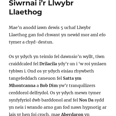
Siwrnai i’r Llwybr
pwy
wnaeth
Llaethog
ei
lofruddio?
Mae’n anodd iawn dewis 5 uchaf Llwybr
Llaethog gan fod chwant yn newid mor aml efo
tymer a chyd-destun.
Os yr ydych yn teimlo fel dawnsio’n wyllt, tiwn
craiddcaled fel
Drilacila
ydy’r un i ‘w roi ymlaen
tybiwn i. Ond os yr ydych eisiau rhywbeth
tangefeddach caneuon fel
Satta ym
Mhontcanna
a
Bob Dim
yw’r tranquilizers
cerddorol delfrydol. Os yr ydych mewn tymer
synfyfyriol dwb barddonol araf fel
Nos Da
sydd
yn neis i wrando arno gan fod naws hypnotig ar
lais yr hen foi croch, mae
Aberdaron
yn