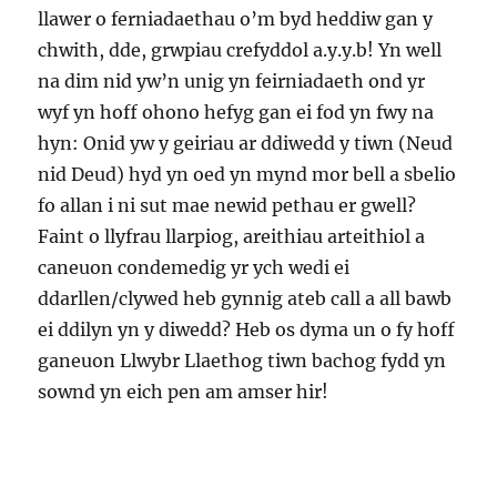
llawer o ferniadaethau o’m byd heddiw gan y
chwith, dde, grwpiau crefyddol a.y.y.b! Yn well
na dim nid yw’n unig yn feirniadaeth ond yr
wyf yn hoff ohono hefyg gan ei fod yn fwy na
hyn: Onid yw y geiriau ar ddiwedd y tiwn (Neud
nid Deud) hyd yn oed yn mynd mor bell a sbelio
fo allan i ni sut mae newid pethau er gwell?
Faint o llyfrau llarpiog, areithiau arteithiol a
caneuon condemedig yr ych wedi ei
ddarllen/clywed heb gynnig ateb call a all bawb
ei ddilyn yn y diwedd? Heb os dyma un o fy hoff
ganeuon Llwybr Llaethog tiwn bachog fydd yn
sownd yn eich pen am amser hir!