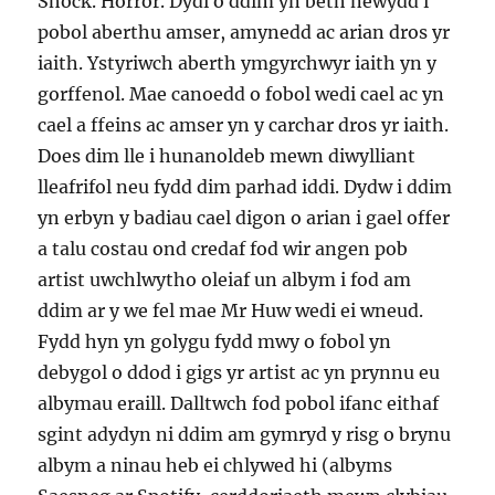
Shock. Horror. Dydi o ddim yn beth newydd i
pobol aberthu amser, amynedd ac arian dros yr
iaith. Ystyriwch aberth ymgyrchwyr iaith yn y
gorffenol. Mae canoedd o fobol wedi cael ac yn
cael a ffeins ac amser yn y carchar dros yr iaith.
Does dim lle i hunanoldeb mewn diwylliant
lleafrifol neu fydd dim parhad iddi. Dydw i ddim
yn erbyn y badiau cael digon o arian i gael offer
a talu costau ond credaf fod wir angen pob
artist uwchlwytho oleiaf un albym i fod am
ddim ar y we fel mae Mr Huw wedi ei wneud.
Fydd hyn yn golygu fydd mwy o fobol yn
debygol o ddod i gigs yr artist ac yn prynnu eu
albymau eraill. Dalltwch fod pobol ifanc eithaf
sgint adydyn ni ddim am gymryd y risg o brynu
albym a ninau heb ei chlywed hi (albyms