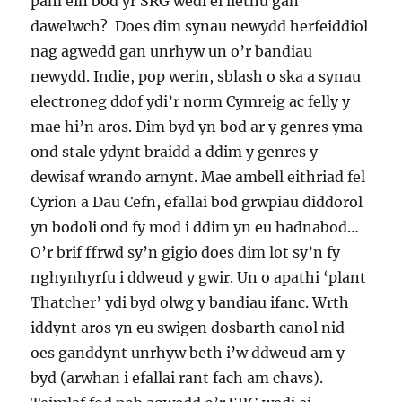
pam ein bod yr SRG wedi ei llethu gan
dawelwch? Does dim synau newydd herfeiddiol
nag agwedd gan unrhyw un o’r bandiau
newydd. Indie, pop werin, sblash o ska a synau
electroneg ddof ydi’r norm Cymreig ac felly y
mae hi’n aros. Dim byd yn bod ar y genres yma
ond stale ydynt braidd a ddim y genres y
dewisaf wrando arnynt. Mae ambell eithriad fel
Cyrion a Dau Cefn, efallai bod grwpiau diddorol
yn bodoli ond fy mod i ddim yn eu hadnabod…
O’r brif ffrwd sy’n gigio does dim lot sy’n fy
nghynhyrfu i ddweud y gwir. Un o apathi ‘plant
Thatcher’ ydi byd olwg y bandiau ifanc. Wrth
iddynt aros yn eu swigen dosbarth canol nid
oes ganddynt unrhyw beth i’w ddweud am y
byd (arwhan i efallai rant fach am chavs).