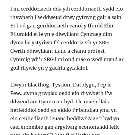
I mi cerddoriaeth dda ydi cerddoriaeth sydd efo
rhywbeth i’w ddweud drwy gyfrwng gair a sain.
Er bod gan gerddoriaeth canol y ffordd Elin
Ffluraidd ei le yn y diwylliant Cymraeg dim
dyma be ystyriwn fel cerddoriaeth yr SRG.
Gwrth ddiwylliant ifanc a chanu protest
Cymreig ydi’r SRG i mi ond mae o wedi mynd ar
goll rhywle yn y gachfa gyfalafol.
Llwybr Llaethog, Tystion, Datblygu, Pep le
Pew…dyma grwpiau oedd efo rhywbeth i’w
ddweud am Gymru a’r byd. Lle mae’r llais
herfeiddiol oedd yn eiddo i’r bandiau yma yn
ein cenhedlaeth ieuanc heddiw? Mae’r byd yn
cael ei rheibio gan argyfwng economaidd felly