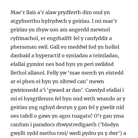
Mae’r llais a’r alaw prydferth dim ond yn
atgyfnerthu hyfrydwch y geiriau. I mi mae’r
geiriau yn rhyw son am angerdd mewnol
cyfrinachol, er engrhaifft fel y canfyddir a
phersonau swil. Gall eu meddwl fod yn hollol
danbaid a hyperactif o syniadau a teimladau,
efallai gymint nes bod hyn yn peri swildod
llethol allanol. Felly yw ‘mae merch yn eistedd
ar ei phen ei hyn yn sibrwd can’ mewn
gwirionedd a’i ‘gwaed ar dan’. Cawslyd efallai i
mi ei hysgrifennu fel hyn ond wrth wrando ar y
geiriau yng nghyd destyn y gan fel y gwelir nid
oes tafell o gaws yn agos tuagato! O’r gan yma
canfum i paradocs rhwystredigaeth (‘blodyn
gwyllt sydd methu troi/ wedi pydru yn y dwr’) a