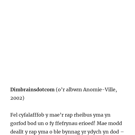
Dimbrainsdotcom
(o’r albwm Anomie-Ville,
2002)
Fel cyfalafffob y mae’r rap rheibus yma yn
gorfod bod un o fy ffefrynau erioed! Mae modd
deallt y rap yma o ble bynnag yr ydych yn dod –