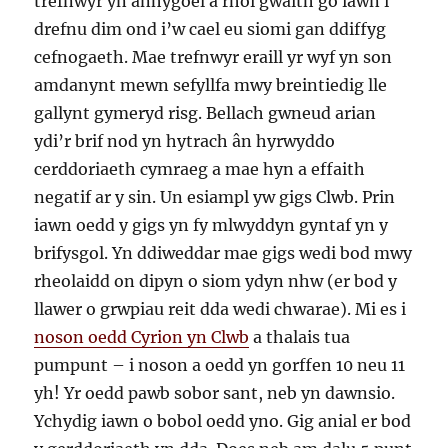
trefnwyr yn anhygoel a rhoi gwaith go iawn i
drefnu dim ond i’w cael eu siomi gan ddiffyg
cefnogaeth. Mae trefnwyr eraill yr wyf yn son
amdanynt mewn sefyllfa mwy breintiedig lle
gallynt gymeryd risg. Bellach gwneud arian
ydi’r brif nod yn hytrach ân hyrwyddo
cerddoriaeth cymraeg a mae hyn a effaith
negatif ar y sin. Un esiampl yw gigs Clwb. Prin
iawn oedd y gigs yn fy mlwyddyn gyntaf yn y
brifysgol. Yn ddiweddar mae gigs wedi bod mwy
rheolaidd on dipyn o siom ydyn nhw (er bod y
llawer o grwpiau reit dda wedi chwarae). Mi es i
noson oedd Cyrion yn Clwb
a thalais tua
pumpunt – i noson a oedd yn gorffen 10 neu 11
yh! Yr oedd pawb sobor sant, neb yn dawnsio.
Ychydig iawn o bobol oedd yno. Gig anial er bod