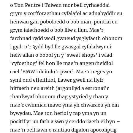
o Ton Pentre i Taiwan mor bell cyrhaeddai
grym y corfforaethau cyfalafol ac adnabyddir eu
henwau gan poboloedd o bob man, pontiai eu
grym iaiethoedd o bob lliw a llun. Mae’r
farchnad rydd wedi gwneud ysglyfaeth ohonom
i gyd: o’r 3ydd byd lle gwasgai cyfalafwyr ei
helw allan o bobol yn y ‘sweat shops’ i wlad
‘cyfoethog’ fel hon lle mae’n angenrheidiol
cael ‘BMW i deimlo’r pwer’. Mae’r neges yn
syml ond effeithiol, llawer gwell na llyfr
hirfaeth neu areith jargonllyd a estronai’r
rhanfwyaf ohonom rhag ystyried y rhan y
mae’r cwmniau mawr yma yn chwaraeu yn ein
bywydau. Mae ton heriol y rap yma yn un
positif yr un fath a swn y cerddoriaeth ei hyn –
mae’n bell iawn o rantiau digalon apocoliptig