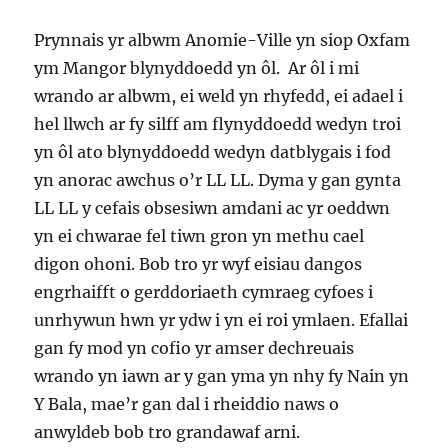
Prynnais yr albwm Anomie-Ville yn siop Oxfam
ym Mangor blynyddoedd yn ôl. Ar ôl i mi
wrando ar albwm, ei weld yn rhyfedd, ei adael i
hel llwch ar fy silff am flynyddoedd wedyn troi
yn ôl ato blynyddoedd wedyn datblygais i fod
yn anorac awchus o’r LL LL. Dyma y gan gynta
LL LL y cefais obsesiwn amdani ac yr oeddwn
yn ei chwarae fel tiwn gron yn methu cael
digon ohoni. Bob tro yr wyf eisiau dangos
engrhaifft o gerddoriaeth cymraeg cyfoes i
unrhywun hwn yr ydw i yn ei roi ymlaen. Efallai
gan fy mod yn cofio yr amser dechreuais
wrando yn iawn ar y gan yma yn nhy fy Nain yn
Y Bala, mae’r gan dal i rheiddio naws o
anwyldeb bob tro grandawaf arni.