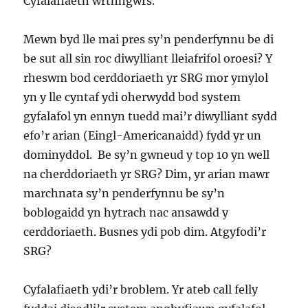
Cyfalafiaeth wrthhgwrs.
Mewn byd lle mai pres sy’n penderfynnu be di
be sut all sin roc diwylliant lleiafrifol oroesi? Y
rheswm bod cerddoriaeth yr SRG mor ymylol
yn y lle cyntaf ydi oherwydd bod system
gyfalafol yn ennyn tuedd mai’r diwylliant sydd
efo’r arian (Eingl-Americanaidd) fydd yr un
dominyddol. Be sy’n gwneud y top 10 yn well
na cherddoriaeth yr SRG? Dim, yr arian mawr
marchnata sy’n penderfynnu be sy’n
boblogaidd yn hytrach nac ansawdd y
cerddoriaeth. Busnes ydi pob dim. Atgyfodi’r
SRG?
Cyfalafiaeth ydi’r broblem. Yr ateb call felly