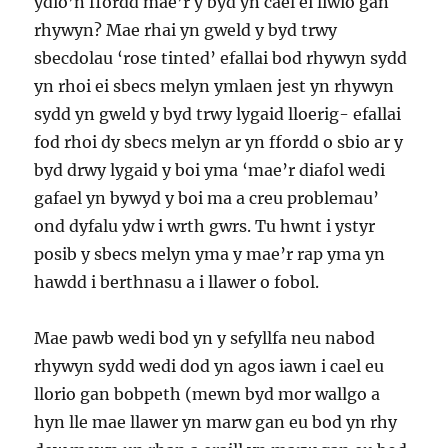
ydio’n ffordd mae’r y byd yn cael ei liwio gan
rhywyn? Mae rhai yn gweld y byd trwy
sbecdolau ‘rose tinted’ efallai bod rhywyn sydd
yn rhoi ei sbecs melyn ymlaen jest yn rhywyn
sydd yn gweld y byd trwy lygaid lloerig- efallai
fod rhoi dy sbecs melyn ar yn ffordd o sbio ar y
byd drwy lygaid y boi yma ‘mae’r diafol wedi
gafael yn bywyd y boi ma a creu problemau’
ond dyfalu ydw i wrth gwrs. Tu hwnt i ystyr
posib y sbecs melyn yma y mae’r rap yma yn
hawdd i berthnasu a i llawer o fobol.
Mae pawb wedi bod yn y sefyllfa neu nabod
rhywyn sydd wedi dod yn agos iawn i cael eu
llorio gan bobpeth (mewn byd mor wallgo a
hyn lle mae llawer yn marw gan eu bod yn rhy