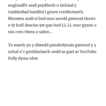
enghraifft arall prydferth o fathiad y
traddodiad barddol i genre cerddoriaeth.
Rheswm arall ei bod mor anodd gwneud rhestr
o fy hoff draciau yw gan bod LL LL mor gyson o
ran creu tiwns o safon…
Ta waeth yn y diwedd penderfynais gwneud y 5
uchaf o’r gerddoriaeth oedd ar gael ar YouTube.
Felly dyma nhw.