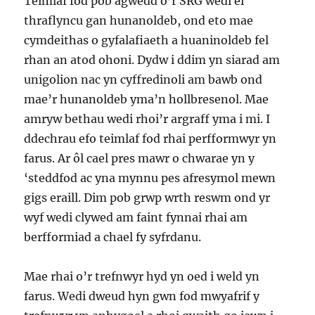
Teimlaf fod pob agwedd o’r SRG wedi ei
thraflyncu gan hunanoldeb, ond eto mae
cymdeithas o gyfalafiaeth a huaninoldeb fel
rhan an atod ohoni. Dydw i ddim yn siarad am
unigolion nac yn cyffredinoli am bawb ond
mae’r hunanoldeb yma’n hollbresenol. Mae
amryw bethau wedi rhoi’r argraff yma i mi. I
ddechrau efo teimlaf fod rhai perfformwyr yn
farus. Ar ôl cael pres mawr o chwarae yn y
‘steddfod ac yna mynnu pes afresymol mewn
gigs eraill. Dim pob grwp wrth reswm ond yr
wyf wedi clywed am faint fynnai rhai am
berfformiad a chael fy syfrdanu.
Mae rhai o’r trefnwyr hyd yn oed i weld yn
farus. Wedi dweud hyn gwn fod mwyafrif y