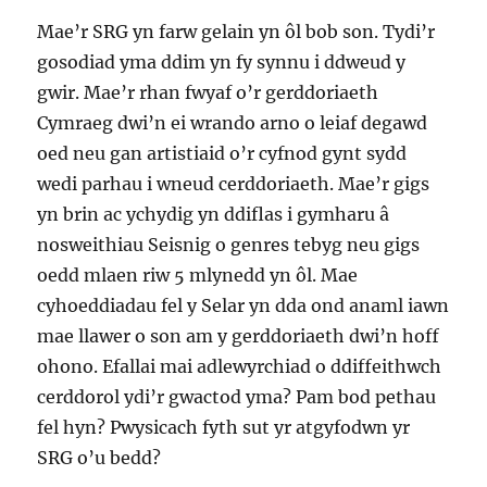
Mae’r SRG yn farw gelain yn ôl bob son. Tydi’r
gosodiad yma ddim yn fy synnu i ddweud y
gwir. Mae’r rhan fwyaf o’r gerddoriaeth
Cymraeg dwi’n ei wrando arno o leiaf degawd
oed neu gan artistiaid o’r cyfnod gynt sydd
wedi parhau i wneud cerddoriaeth. Mae’r gigs
yn brin ac ychydig yn ddiflas i gymharu â
nosweithiau Seisnig o genres tebyg neu gigs
oedd mlaen riw 5 mlynedd yn ôl. Mae
cyhoeddiadau fel y Selar yn dda ond anaml iawn
mae llawer o son am y gerddoriaeth dwi’n hoff
ohono. Efallai mai adlewyrchiad o ddiffeithwch
cerddorol ydi’r gwactod yma? Pam bod pethau
fel hyn? Pwysicach fyth sut yr atgyfodwn yr
SRG o’u bedd?