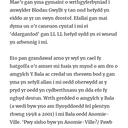
Mae’r gan yma gymaint o wrthgyferbyniad i
anwylder Blodau Gwyllt y tan ond hefydd yn
eiddo ar yr un swyn drostof. Efallai gan mai
dyma un o’r caneuon cyntaf i mi ei
‘ddarganfod’ gan LL LL hefyd sydd yn ei wneud
yn arbennig i mi.
Eto pan grandawaf arno yr wyf yn cael fy
hatgoffa o’r amser mi fuais yn mynd o am dro o
amgylch Y Bala ac credaf un rheswm bod y gan
yma yn sefyll allan i mi oedd oherwydd ar y
pryd yr oedd yn cydberthnasu yn dda efo fy
nghyd destun. Wrth gerdded o amgylch y Bala
(a wedi byw yno am flynyddoedd fel plentyn
rhwng 1998 a 2001) i mi Bala oedd Anomie-
Ville. ‘Pwy sisho byw yn Anomie-Ville?/ Pawb