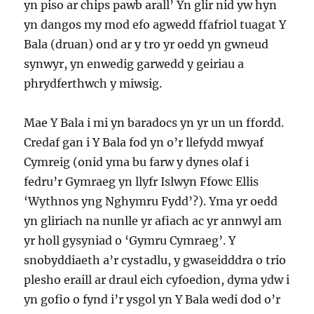
yn piso ar chips pawb arall’ Yn glir nid yw hyn
yn dangos my mod efo agwedd ffafriol tuagat Y
Bala (druan) ond ar y tro yr oedd yn gwneud
synwyr, yn enwedig garwedd y geiriau a
phrydferthwch y miwsig.
Mae Y Bala i mi yn baradocs yn yr un un ffordd.
Credaf gan i Y Bala fod yn o’r llefydd mwyaf
Cymreig (onid yma bu farw y dynes olaf i
fedru’r Gymraeg yn llyfr Islwyn Ffowc Ellis
‘Wythnos yng Nghymru Fydd’?). Yma yr oedd
yn gliriach na nunlle yr afiach ac yr annwyl am
yr holl gysyniad o ‘Gymru Cymraeg’. Y
snobyddiaeth a’r cystadlu, y gwaseidddra o trio
plesho eraill ar draul eich cyfoedion, dyma ydw i
yn gofio o fynd i’r ysgol yn Y Bala wedi dod o’r