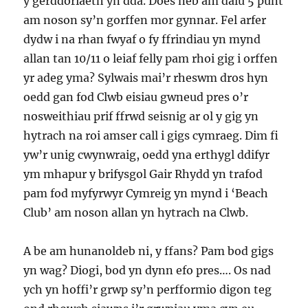
y gerddoriaeth yn dda. Does neb am dalu 5 punt
am noson sy’n gorffen mor gynnar. Fel arfer
dydw i na rhan fwyaf o fy ffrindiau yn mynd
allan tan 10/11 o leiaf felly pam rhoi gig i orffen
yr adeg yma? Sylwais mai’r rheswm dros hyn
oedd gan fod Clwb eisiau gwneud pres o’r
nosweithiau prif ffrwd seisnig ar ol y gig yn
hytrach na roi amser call i gigs cymraeg. Dim fi
yw’r unig cwynwraig, oedd yna erthygl ddifyr
ym mhapur y brifysgol Gair Rhydd yn trafod
pam fod myfyrwyr Cymreig yn mynd i ‘Beach
Club’ am noson allan yn hytrach na Clwb.
A be am hunanoldeb ni, y ffans? Pam bod gigs
yn wag? Diogi, bod yn dynn efo pres…. Os nad
ych yn hoffi’r grwp sy’n perfformio digon teg