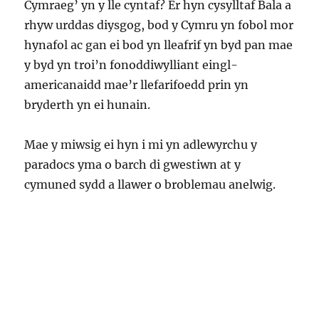
Cymraeg’ yn y lle cyntaf? Er hyn cysylltaf Bala a
rhyw urddas diysgog, bod y Cymru yn fobol mor
hynafol ac gan ei bod yn lleafrif yn byd pan mae
y byd yn troi’n fonoddiwylliant eingl-
americanaidd mae’r llefarifoedd prin yn
bryderth yn ei hunain.
Mae y miwsig ei hyn i mi yn adlewyrchu y
paradocs yma o barch di gwestiwn at y
cymuned sydd a llawer o broblemau anelwig.