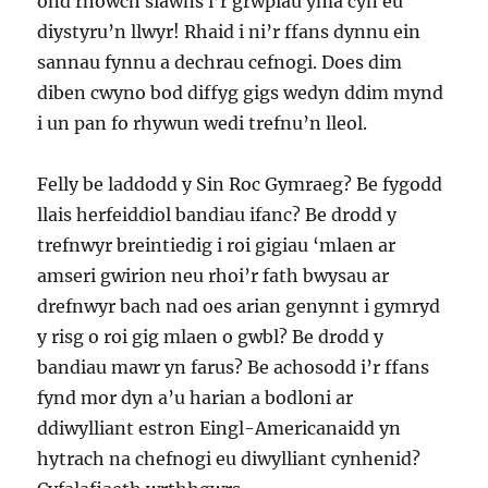
ond rhowch siawns i’r grwpiau yma cyn eu
diystyru’n llwyr! Rhaid i ni’r ffans dynnu ein
sannau fynnu a dechrau cefnogi. Does dim
diben cwyno bod diffyg gigs wedyn ddim mynd
i un pan fo rhywun wedi trefnu’n lleol.
Felly be laddodd y Sin Roc Gymraeg? Be fygodd
llais herfeiddiol bandiau ifanc? Be drodd y
trefnwyr breintiedig i roi gigiau ‘mlaen ar
amseri gwirion neu rhoi’r fath bwysau ar
drefnwyr bach nad oes arian genynnt i gymryd
y risg o roi gig mlaen o gwbl? Be drodd y
bandiau mawr yn farus? Be achosodd i’r ffans
fynd mor dyn a’u harian a bodloni ar
ddiwylliant estron Eingl-Americanaidd yn
hytrach na chefnogi eu diwylliant cynhenid?