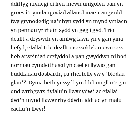
ddiffyg mynegi ei hyn mewn unigolyn pan yn
groes i’r ymdangosiad allanol mae’r angerdd
fwy grynodedig na’r hyn sydd yn mynd ymlaen
yn pennau yr rhain sydd yn geg i gyd. Trio
deallt a dryswch yn amlwg iawn yn y gan yma
hefyd, efallai trio deallt moesoldeb mewn oes
heb arweiniad crefyddol a pan gwyddwn ni bod
normau cymdeithasol yn cael ei llywio gan
buddianau dosbarth, pa rhei felly yw y ‘blodau
glan’?. Dyma beth yr wyf i yn ddehongli o’r gan
ond wrthgwrs dyfalu’n llwyr ydw i ac efallai
dwi’n mynd llawer rhy ddwfn iddi ac yn malu
cachu’n llwyr!