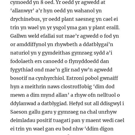
cymoedd yn 8 oed. Yr oedd yr agwedd at
‘allanwyr’ a’r hyn oedd yn wahanol yn
drychinebus, yr oedd plant saesneg yn cael ei
trin yn wael yn yr ysgol yma gan y plant eraill.
Gallwn weld efallai sut mae’r agwedd o fod yn
or amddiffynol yn rhywbeth a ddatblygai’n
naturiol yn y gymdeithas gymraeg sydd a’i
fodolaeth ers canoedd o flynyddoedd dan
fygythiad ond mae’n glir nad yw’n agwedd
bosotif na cynhyrchiol. Estroni pobol gwnaiff
hyn a meithrin naws clostroffobig ‘dim dod
mewn a dim mynd allan’ a rhyw ofn nelltuol o
ddylanwad a datblygiad. Hefyd sut all ddisgwyl i
Saeson gallu garu y gymraeg na chal unrhyw
deimladau positif tuagati pan y maent wedi cael
ei trin yn wael gan eu bod nhw ‘ddim digon